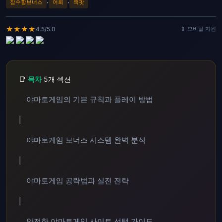
·
·
잠수함보너스
어뢰
잭팟
★★★★
4.5/5.0
📱 모바일 지원
📑
목차
5개 섹션
야마토게임의 기본 규칙과 플레이 방법
|
야마토게임 보너스 시스템 완벽 분석
|
야마토게임 공략법과 실전 전략
|
안전한 야마토게임 사이트 선택 가이드