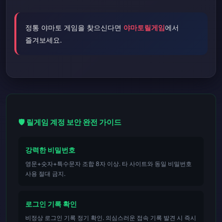
정통 야마토 게임을 찾으신다면
야마토릴게임
에서
즐겨보세요.
🛡️ 릴게임 계정 보안 완전 가이드
강력한 비밀번호
영문+숫자+특수문자 조합 8자 이상. 타 사이트와 동일 비밀번호
사용 절대 금지.
로그인 기록 확인
비정상 로그인 기록 정기 확인. 의심스러운 접속 기록 발견 시 즉시