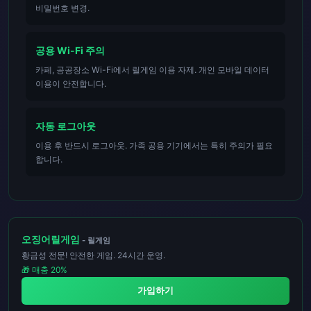
비밀번호 변경.
공용 Wi-Fi 주의
카페, 공공장소 Wi-Fi에서 릴게임 이용 자제. 개인 모바일 데이터
이용이 안전합니다.
자동 로그아웃
이용 후 반드시 로그아웃. 가족 공용 기기에서는 특히 주의가 필요
합니다.
오징어릴게임
- 릴게임
황금성 전문! 안전한 게임. 24시간 운영.
🎁 매충 20%
가입하기