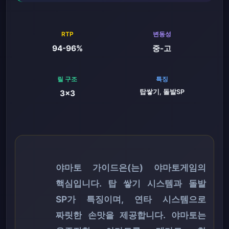
RTP
변동성
94-96%
중-고
릴 구조
특징
탑쌓기, 돌발SP
3x3
야마토 가이드은(는) 야마토게임의
핵심입니다. ​탑 쌓기 시스템과 돌발
SP가 특징이며, 연타 시스템으로
짜릿한 손맛을 제공합니다. ​​야마토는