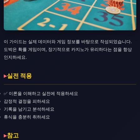
이 가이드는 실제 데이터와 게임 정보를 바탕으로 작성되었습니다.
도박은 확률 게임이며, 장기적으로 카지노가 유리하다는 점을 항상
인지하세요.
실전 적용
✅ 이론을 이해하고 실전에 적용하세요
감정적 결정을 피하세요
기록을 남기고 분석하세요
휴식을 충분히 취하세요
참고