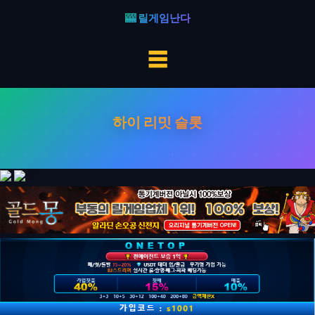
🎰 릴게임난다
☰
하이 리밋 슬롯