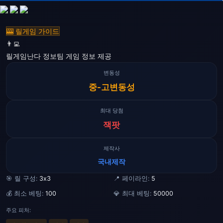
🎰 릴게임 가이드
👨‍💻
릴게임난다 정보팀
게임 정보 제공
변동성
중-고변동성
최대 당첨
잭팟
제작사
국내제작
🎯 릴 구성:
3x3
📍 페이라인:
5
💰 최소 베팅:
100
💎 최대 베팅:
50000
주요 피처: