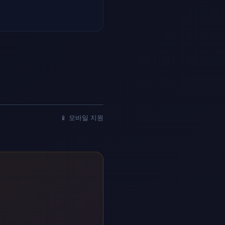
📱 모바일 지원