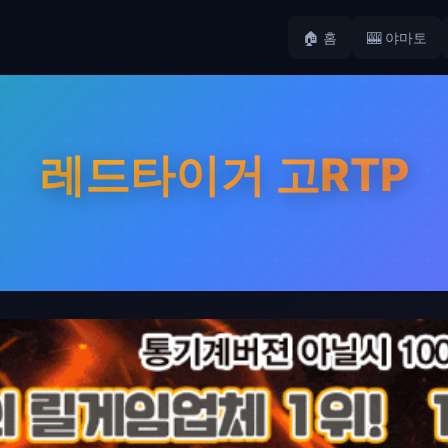
🏠 홈
🎰 야마토
레드타이거 고RTP