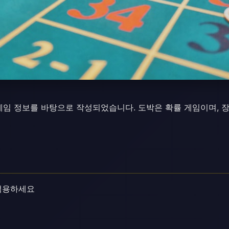
게임 정보를 바탕으로 작성되었습니다. ​​도박은 확률 게임이며,
적용하세요