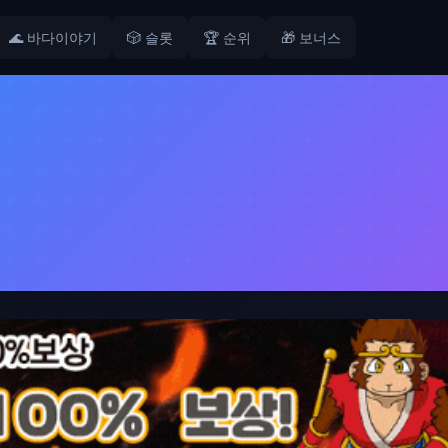
🌊 바다이야기
🎲 슬롯
🏆 순위
🎁 보너스