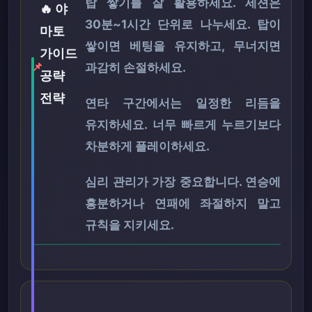
탑 쌓기를 잘 활용하세요. ​​세션은
🔥 야
30분~1시간 단위로 나누세요. 탑이
마토
쌓이면 베팅을 유지하고, 무너지면
가이드
과감히 손절하세요.
공략
전략
연타 구간에서는 일정한 리듬을
유지하세요. ​​너무 빠르게 누르기보다
차분하게 플레이하세요.
심리 관리가 가장 중요합니다. 연승에
흥분하거나 연패에 좌절하지 말고
규칙을 지키세요.