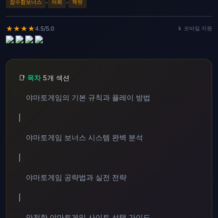
·
·
잠수함보너스
어뢰
잭팟
★★★★
4.5/5.0
📱 모바일 지원
📑
목차
5개 섹션
야마토게임의 기본 규칙과 플레이 방법
|
야마토게임 보너스 시스템 완벽 분석
|
야마토게임 공략법과 실전 전략
|
안전한 야마토게임 사이트 선택 가이드