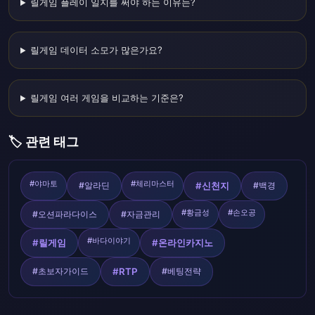
릴게임 플레이 일지를 써야 하는 이유는?
릴게임 데이터 소모가 많은가요?
릴게임 여러 게임을 비교하는 기준은?
🏷️ 관련 태그
#야마토
#체리마스터
#알라딘
#신천지
#백경
#황금성
#손오공
#오션파라다이스
#자금관리
#바다이야기
#릴게임
#온라인카지노
#초보자가이드
#RTP
#베팅전략