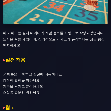
이 가이드는 실제 데이터와 게임 정보를 바탕으로 작성되었습니다.
도박은 확률 게임이며, 장기적으로 카지노가 유리하다는 점을 항상
인지하세요.
실전 적용
✅ 이론을 이해하고 실전에 적용하세요
감정적 결정을 피하세요
기록을 남기고 분석하세요
휴식을 충분히 취하세요
참고