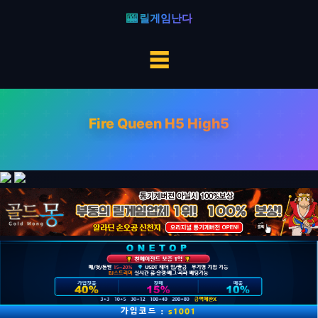
🎰 릴게임난다
☰
Fire Queen H5 High5