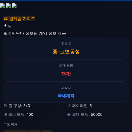
🎰 릴게임 가이드
👨‍💻
릴게임난다 정보팀
게임 정보 제공
변동성
중-고변동성
최대 당첨
잭팟
제작사
국내제작
🎯 릴 구성:
3x3
📍 페이라인:
5
💰 최소 베팅:
100
💎 최대 베팅:
50000
주요 피처: