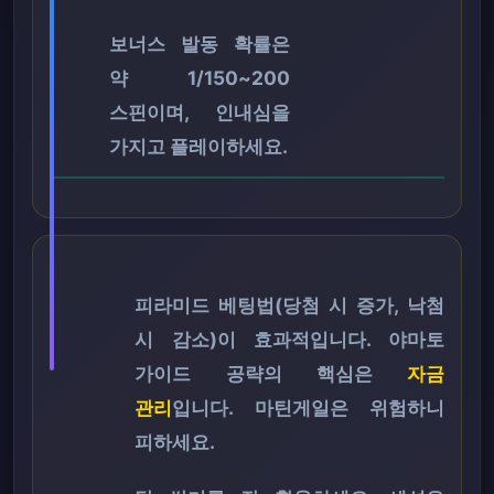
보너스 발동 확률은
약 1/150~200
스핀이며, 인내심을
가지고 플레이하세요.
​​피라미드 베팅법(당첨 시 증가, 낙첨
시 감소)이 효과적입니다. 야마토
가이드 공략의 핵심은
자금
관리
입니다. ​​마틴게일은 위험하니
피하세요.