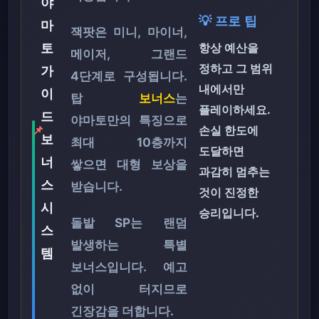
야
💡 프로 팁
마
잭팟은 미니, 마이너,
토
항상 예산을
메이저, 그랜드
정하고 그 범위
가
4단계로 구성됩니다.
내에서만
이
탑
보너스
는
플레이하세요. ​​
드
야마토만의 특징으로
손실 한도에
보
최대 10층까지
도달하면
너
쌓으면 대형 보상을
과감히 멈추는
스
받습니다.
것이 진정한
시
승리입니다.
돌발 SP는 랜덤
스
발생하는 특별
템
보너스입니다. ​예고
없이 터지므로
긴장감을 더합니다.