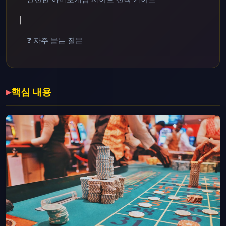
|
❓ 자주 묻는 질문
핵심 내용