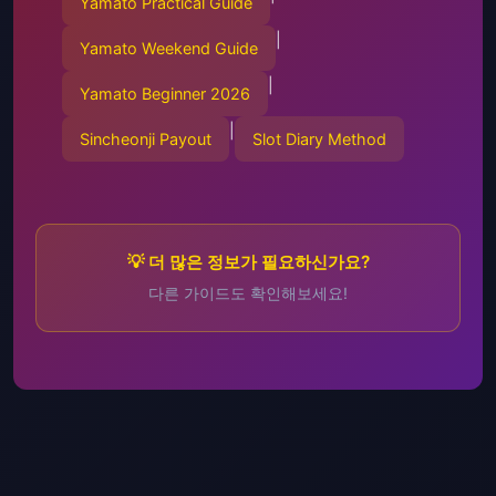
Yamato Practical Guide
|
Yamato Weekend Guide
|
Yamato Beginner 2026
|
Sincheonji Payout
Slot Diary Method
💡 더 많은 정보가 필요하신가요?
다른 가이드도 확인해보세요!