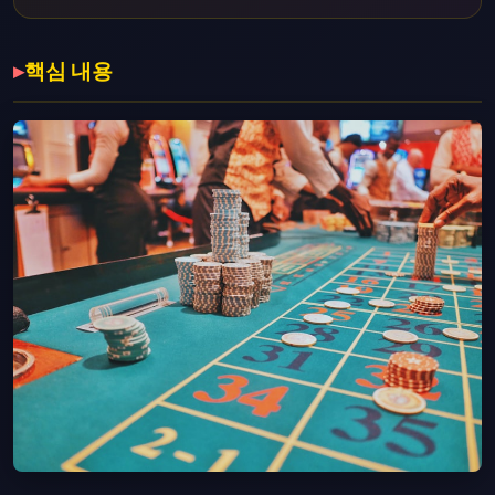
핵심 내용