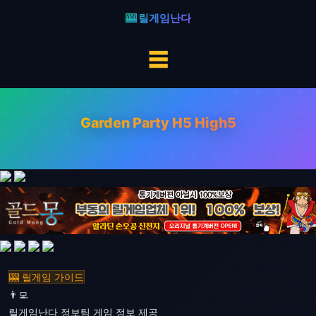
🎰 릴게임난다
☰
Garden Party H5 High5
🎰 릴게임 가이드
👨‍💻
릴게임난다 정보팀
게임 정보 제공