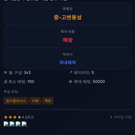
변동성
중-고변동성
최대 당첨
잭팟
제작사
국내제작
🎯 릴 구성:
3x3
📍 페이라인:
5
💰 최소 베팅:
100
💎 최대 베팅:
50000
주요 피처:
·
·
잠수함보너스
어뢰
잭팟
★★★★
4.5/5.0
📱 모바일 지원