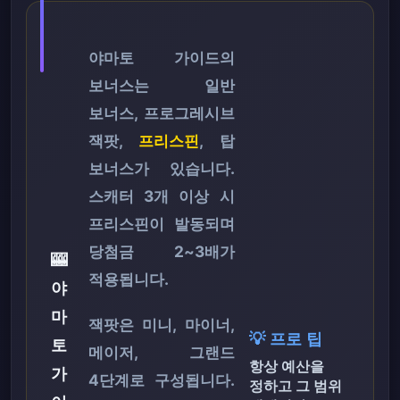
야마토 가이드의
보너스는 일반
보너스, 프로그레시브
잭팟,
프리스핀
, 탑
보너스가 있습니다.
스캐터 3개 이상 시
프리스핀이 발동되며
당첨금 2~3배가
🎰
적용됩니다.
야
마
잭팟은 미니, 마이너,
💡 프로 팁
토
메이저, 그랜드
항상 예산을
가
4단계로 구성됩니다.
정하고 그 범위