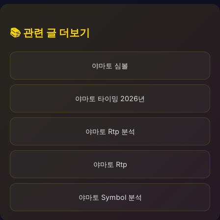
📚 관련 글 더보기
야마토 심볼
야마토 타이밍 2026년
야마토 Rtp 분석
야마토 Rtp
야마토 Symbol 분석