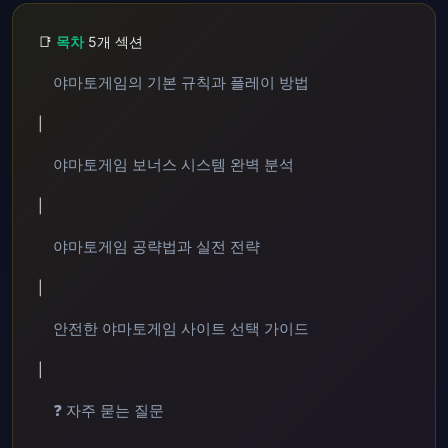
📑
목차
5개 섹션
야마토게임의 기본 규칙과 플레이 방법
|
야마토게임 보너스 시스템 완벽 분석
|
야마토게임 공략법과 실전 전략
|
안전한 야마토게임 사이트 선택 가이드
|
❓ 자주 묻는 질문