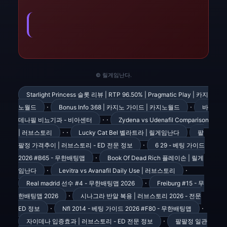
© 릴게임난다.
Starlight Princess 슬롯 리뷰 | RTP 96.50% | Pragmatic Play | 카지
·
·
노월드
Bonus Info 368 | 카지노 가이드 | 카지노월드
바
· ·
데나필 비뇨기과 - 비아센터
Zydena vs Udenafil Comparison
· ·
| 러브스토리
Lucky Cat Bel 벨라트라 | 릴게임난다
팔
·
팔정 가격추이 | 러브스토리 - ED 전문 정보
6 29 - 베팅 가이드
·
2026 #B65 - 무한배팅맵
Book Of Dead Rich 플레이손 | 릴게
·
·
임난다
Levitra vs Avanafil Daily Use | 러브스토리
·
Real madrid 선수 #4 - 무한배팅맵 2026
Freiburg #15 - 무
·
한배팅맵 2026
시나그라 반알 복용 | 러브스토리 2026 - 전문
·
·
ED 정보
Nfl 2014 - 베팅 가이드 2026 #F80 - 무한배팅맵
·
자이데나 입증효과 | 러브스토리 - ED 전문 정보
팔팔정 일관