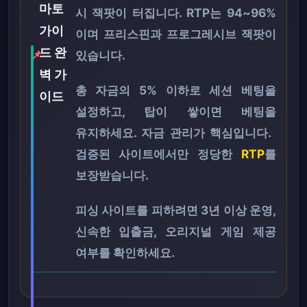
마토
시 잭팟이 터집니다. RTP는 94~96%
가이
이며 프리스핀과 프로그레시브 잭팟이
드 완
있습니다.
벽 가
​총 자금의 5% 이하로 세션 베팅을
이드
설정하고, 탑이 쌓이면 베팅을
유지하세요. 자금 관리가 핵심입니다. ​​
검증된 사이트에서만 정당한
RTP
를
보장받습니다.
피싱 사이트를 피하려면 3년 이상 운영,
신속한 입출금, 오리지널 게임 제공
여부를 확인하세요.