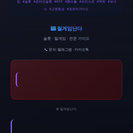
임
#슬롯
#온라인슬롯
#RTP
#환수율
#프리스핀
#잭팟
#보너
스
#고변동성
#초보자가이드
🎰 릴게임난다
슬롯 · 릴게임 · 전문 가이드
📞 문의: 텔레그램 · 카카오톡
© 릴게임난다.