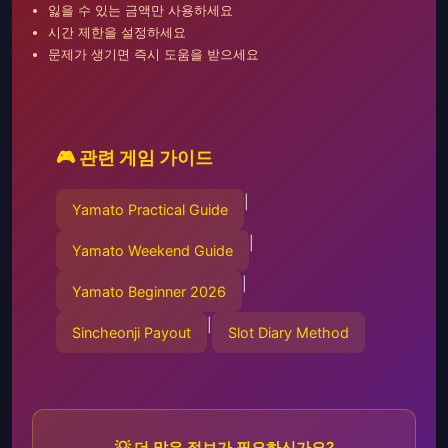
잃을 수 있는 금액만 사용하세요
시간 제한을 설정하세요
문제가 생기면 즉시 도움을 받으세요
🎮 관련 게임 가이드
|
Yamato Practical Guide
|
Yamato Weekend Guide
|
Yamato Beginner 2026
|
Sincheonji Payout
Slot Diary Method
💡 더 많은 정보가 필요하신가요?