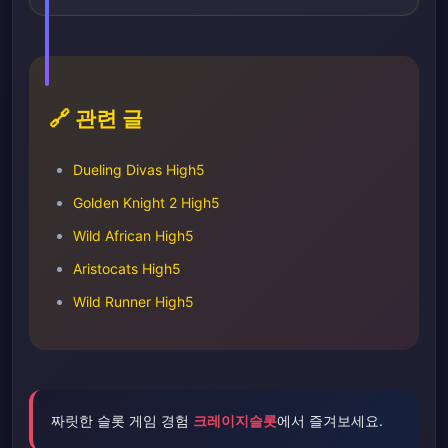
🔗 관련 글
Dueling Divas High5
Golden Knight 2 High5
Wild African High5
Aristocats High5
Wild Runner High5
짜릿한 슬롯 게임 경험
크레이지슬롯
에서 즐겨보세요.