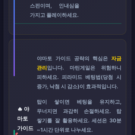
스핀이며, 인내심을
가지고 플레이하세요.
야마토 가이드 공략의 핵심은
자금
관리
입니다. 마틴게일은 위험하니
피하세요. ​​피라미드 베팅법(당첨 시
증가, 낙첨 시 감소)이 효과적입니다.
​​탑이 쌓이면 베팅을 유지하고,
🔥 야
무너지면 과감히 손절하세요. 탑
마토
쌓기를 잘 활용하세요. ​​세션은 30분
가이드
~1시간 단위로 나누세요.