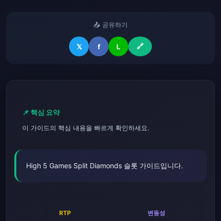
📤 공유하기
𝕏
f
L
🔗
📌 핵심 요약
이 가이드의 핵심 내용을 빠르게 확인하세요.
High 5 Games Split Diamonds 슬롯 가이드입니다.
RTP
변동성