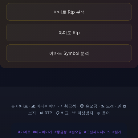
야마토 Rtp 분석
야마토 Rtp
야마토 Symbol 분석
⛵ 야마토 · 🌊 바다이야기 · ⭐ 황금성 · 🐵 손오공 · 🐬 오션 · 👶 초
보자 · 📊 RTP · 📋 비교 · 🚨 피싱방지 · 📖 용어
#야마토
#바다이야기
#황금성
#손오공
#오션파라다이스
#릴게