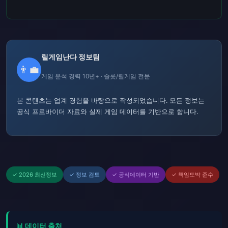
릴게임난다 정보팀
👨‍💼
게임 분석 경력 10년+ · 슬롯/릴게임 전문
본 콘텐츠는 업계 경험을 바탕으로 작성되었습니다. ​​모든 정보는
공식 프로바이더 자료와 실제 게임 데이터를 기반으로 합니다.
✓ 2026 최신정보
✓ 정보 검토
✓ 공식데이터 기반
✓ 책임도박 준수
📊 데이터 출처