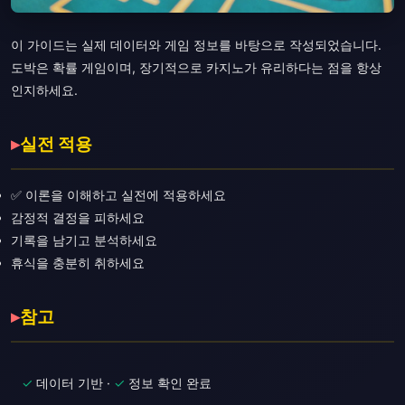
이 가이드는 실제 데이터와 게임 정보를 바탕으로 작성되었습니다. ​
도박은 확률 게임이며, 장기적으로 카지노가 유리하다는 점을 항상
인지하세요.
실전 적용
✅ 이론을 이해하고 실전에 적용하세요
감정적 결정을 피하세요
기록을 남기고 분석하세요
휴식을 충분히 취하세요
참고
✓
데이터 기반 ·
✓
정보 확인 완료