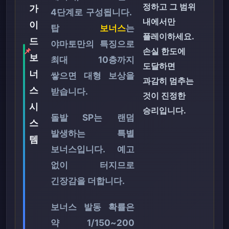
정하고 그 범위
가
4단계로 구성됩니다. ​
내에서만
이
탑
보너스
는
플레이하세요.
드
야마토만의 특징으로
손실 한도에
보
최대 10층까지
도달하면
너
쌓으면 대형 보상을
과감히 멈추는
스
받습니다.
것이 진정한
시
승리입니다.
돌발 SP는 랜덤
스
발생하는 특별
템
보너스입니다. ​​예고
없이 터지므로
긴장감을 더합니다.
보너스 발동 확률은
약 1/150~200