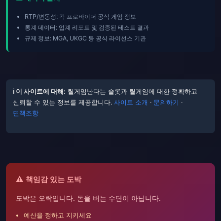
RTP/변동성: 각 프로바이더 공식 게임 정보
통계 데이터: 업계 리포트 및 검증된 테스트 결과
규제 정보: MGA, UKGC 등 공식 라이선스 기관
ℹ️ 이 사이트에 대해:
릴게임난다는 슬롯과 릴게임에 대한 정확하고
신뢰할 수 있는 정보를 제공합니다.
사이트 소개
·
문의하기
·
면책조항
⚠️ 책임감 있는 도박
도박은 오락입니다. ​돈을 버는 수단이 아닙니다.
예산을 정하고 지키세요