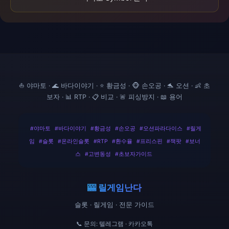
⛵ 야마토 · 🌊 바다이야기 · ⭐ 황금성 · 🐵 손오공 · 🐬 오션 · 👶 초
보자 · 📊 RTP · 📋 비교 · 🚨 피싱방지 · 📖 용어
#야마토
#바다이야기
#황금성
#손오공
#오션파라다이스
#릴게
임
#슬롯
#온라인슬롯
#RTP
#환수율
#프리스핀
#잭팟
#보너
스
#고변동성
#초보자가이드
🎰 릴게임난다
슬롯 · 릴게임 · 전문 가이드
📞 문의: 텔레그램 · 카카오톡