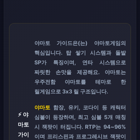
야마토 가이드은(는) 야마토게임의
핵심입니다. ​​탑 쌓기 시스템과 돌발
SP가 특징이며, 연타 시스템으로
짜릿한 손맛을 제공해요. 야마토는
우주전함
야마토
를 테마로 한
릴게임으로 3x3 릴 구조입니다.
야마토
함장, 유키, 코다이 등 캐릭터
⚡ 야
심볼이 등장하며, 최고 심볼 5개 매칭
마토
시 잭팟이 터집니다. ​RTP는 94~96%
가이
이며 프리스핀과 프로그레시브 잭팟이