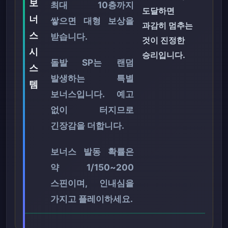
보
최대 10층까지
도달하면
너
쌓으면 대형 보상을
과감히 멈추는
스
받습니다.
것이 진정한
시
승리입니다.
돌발 SP는 랜덤
스
발생하는 특별
템
보너스입니다. 예고
없이 터지므로
긴장감을 더합니다.
보너스 발동 확률은
약 1/150~200
스핀이며, 인내심을
가지고 플레이하세요.