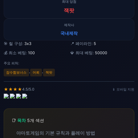
최대 당첨
잭팟
제작사
국내제작
🎯 릴 구성:
3x3
📍 페이라인:
5
💰 최소 베팅:
100
💎 최대 베팅:
50000
주요 피처:
·
·
잠수함보너스
어뢰
잭팟
★★★★
4.5/5.0
📱 모바일 지원
📑
목차
5개 섹션
야마토게임의 기본 규칙과 플레이 방법