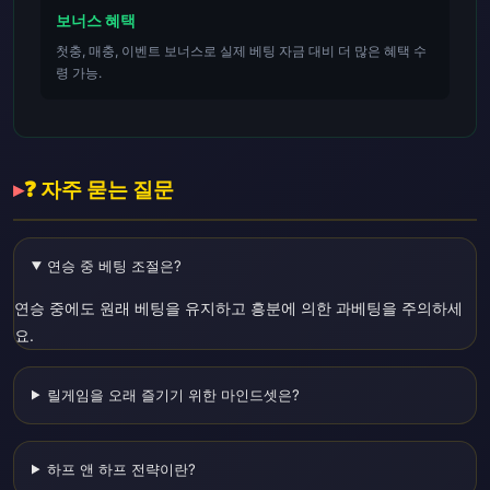
보너스 혜택
첫충, 매충, 이벤트 보너스로 실제 베팅 자금 대비 더 많은 혜택 수
령 가능.
❓ 자주 묻는 질문
연승 중 베팅 조절은?
연승 중에도 원래 베팅을 유지하고 흥분에 의한 과베팅을 주의하세
요.
릴게임을 오래 즐기기 위한 마인드셋은?
하프 앤 하프 전략이란?