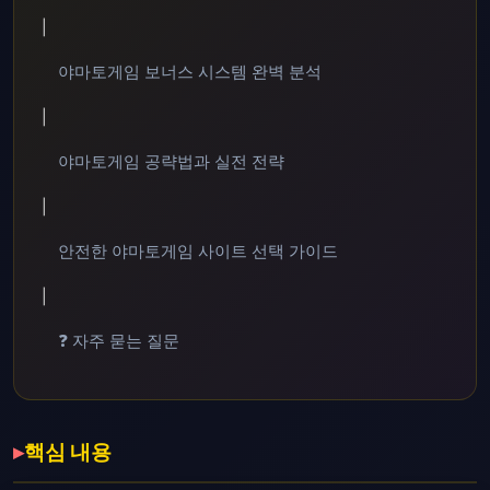
|
야마토게임 보너스 시스템 완벽 분석
|
야마토게임 공략법과 실전 전략
|
안전한 야마토게임 사이트 선택 가이드
|
❓ 자주 묻는 질문
핵심 내용