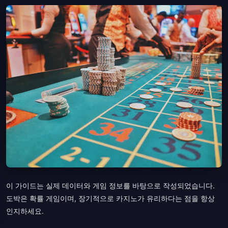
이 가이드는 실제 데이터와 게임 정보를 바탕으로 작성되었습니다. ​
도박은 확률 게임이며, 장기적으로 카지노가 유리하다는 점을 항상
인지하세요.