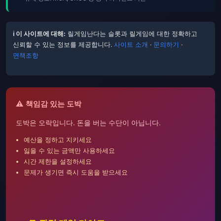
ℹ️ 이 사이트에 대해:
릴게임난다는 슬롯과 릴게임에 대한 정확하고
신뢰할 수 있는 정보를 제공합니다. ​​
사이트 소개
·
문의하기
·
면책조항
⚠️ 책임감 있는 도박
도박은 오락입니다. ​돈을 버는 수단이 아닙니다.
예산을 정하고 지키세요
잃을 수 있는 금액만 사용하세요
시간 제한을 설정하세요
문제가 생기면 즉시 도움을 받으세요