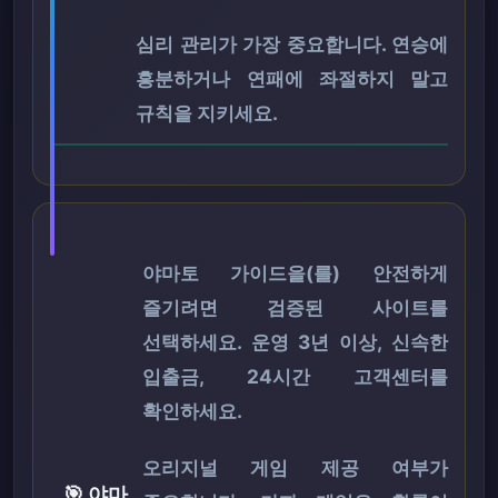
심리 관리가 가장 중요합니다. ​연승에
흥분하거나 연패에 좌절하지 말고
규칙을 지키세요.
야마토 가이드을(를) 안전하게
즐기려면 검증된 사이트를
선택하세요. ​운영 3년 이상, 신속한
입출금, 24시간 고객센터를
확인하세요.
오리지널 게임 제공 여부가
🎯 야마