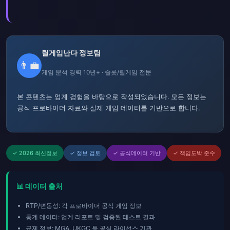
릴게임난다 정보팀
👨‍💼
게임 분석 경력 10년+ · 슬롯/릴게임 전문
본 콘텐츠는 업계 경험을 바탕으로 작성되었습니다. ​​모든 정보는
공식 프로바이더 자료와 실제 게임 데이터를 기반으로 합니다.
✓ 2026 최신정보
✓ 정보 검토
✓ 공식데이터 기반
✓ 책임도박 준수
📊 데이터 출처
RTP/변동성: 각 프로바이더 공식 게임 정보
통계 데이터: 업계 리포트 및 검증된 테스트 결과
규제 정보: MGA, UKGC 등 공식 라이선스 기관