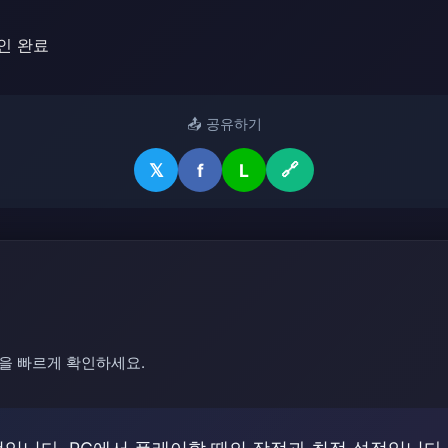
인 완료
📤 공유하기
𝕏
f
L
🔗
을 빠르게 확인하세요.