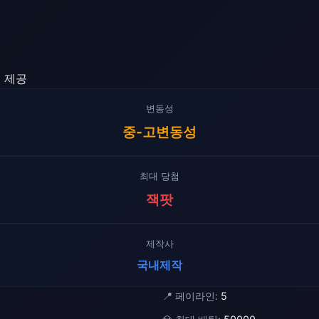
 제공
변동성
중-고변동성
최대 당첨
잭팟
제작사
국내제작
📍 페이라인:
5