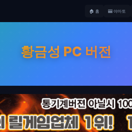
🏠 홈
🎰 야마토
황금성 PC 버전