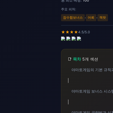
💰 최소 베팅:
100
주요 피처:
·
·
잠수함보너스
어뢰
잭팟
★★★★
4.5/5.0
📑
목차
5개 섹션
야마토게임의 기본 규칙
|
야마토게임 보너스 시스템
|
야마토게임 공략법과 실