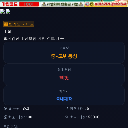
🎰 릴게임 가이드
👨‍💻
릴게임난다 정보팀
게임 정보 제공
변동성
중-고변동성
최대 당첨
잭팟
제작사
국내제작
🎯 릴 구성:
3x3
📍 페이라인:
5
💰 최소 베팅:
100
💎 최대 베팅:
50000
주요 피처: