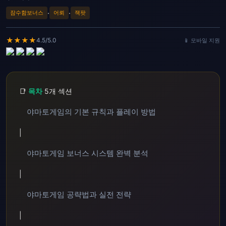
·
·
잠수함보너스
어뢰
잭팟
★★★★
4.5/5.0
📱 모바일 지원
📑
목차
5개 섹션
야마토게임의 기본 규칙과 플레이 방법
|
야마토게임 보너스 시스템 완벽 분석
|
야마토게임 공략법과 실전 전략
|