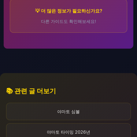
💡 더 많은 정보가 필요하신가요?
다른 가이드도 확인해보세요!
📚 관련 글 더보기
야마토 심볼
야마토 타이밍 2026년