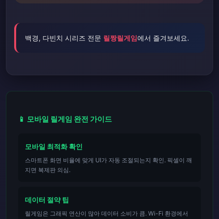
백경, 다빈치 시리즈 전문
릴짱릴게임
에서 즐겨보세요.
📱 모바일 릴게임 완전 가이드
모바일 최적화 확인
스마트폰 화면 비율에 맞게 UI가 자동 조절되는지 확인. 픽셀이 깨
지면 복제판 의심.
데이터 절약 팁
릴게임은 그래픽 연산이 많아 데이터 소비가 큼. Wi-Fi 환경에서