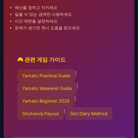
예산을 정하고 지키세요
잃을 수 있는 금액만 사용하세요
시간 제한을 설정하세요
문제가 생기면 즉시 도움을 받으세요
🎮 관련 게임 가이드
|
Yamato Practical Guide
|
Yamato Weekend Guide
|
Yamato Beginner 2026
|
Sincheonji Payout
Slot Diary Method