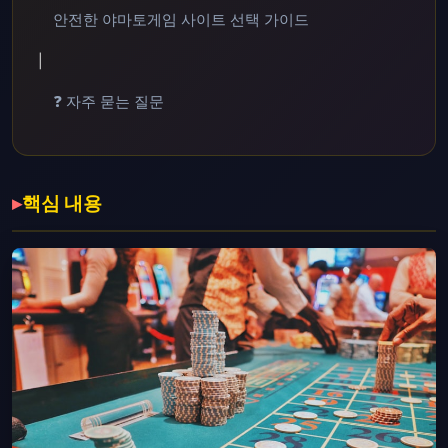
안전한 야마토게임 사이트 선택 가이드
|
❓ 자주 묻는 질문
핵심 내용