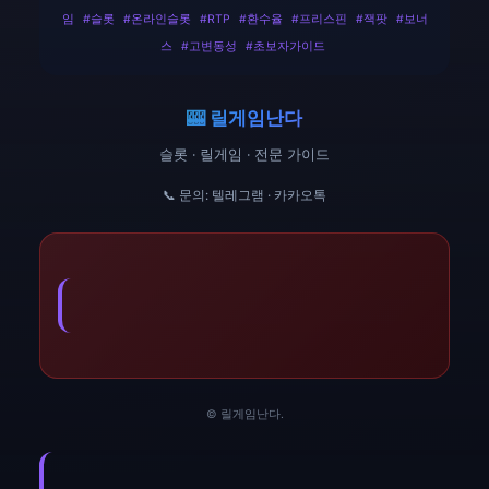
임
#슬롯
#온라인슬롯
#RTP
#환수율
#프리스핀
#잭팟
#보너
스
#고변동성
#초보자가이드
🎰 릴게임난다
슬롯 · 릴게임 · 전문 가이드
📞 문의: 텔레그램 · 카카오톡
© 릴게임난다.