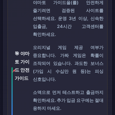
야마토 가이드을(를) 안전하게
즐기려면 검증된 사이트를
선택하세요. ​​운영 3년 이상, 신속한
입출금, 24시간 고객센터를
확인하세요.
오리지널 게임 제공 여부가
🎯 야마
중요합니다. 가짜 게임은 확률이
토 가이
조작되어 있습니다. ​​과도한 보너스
드 안전
(가입 시 수십만 원 등)는 피싱
가이드
신호입니다.
소액으로 먼저 테스트하고 출금까지
확인하세요. ​​추가 입금 요구에는 절대
응하지 마세요.