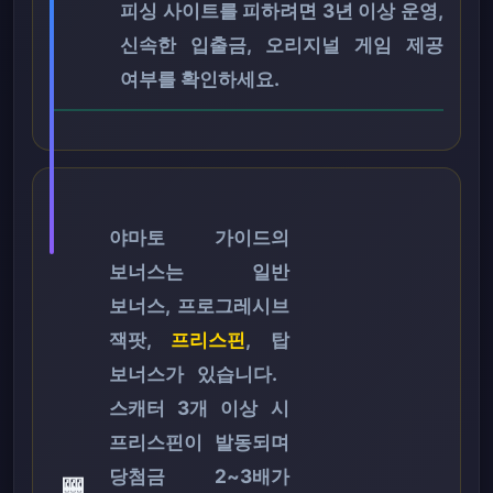
피싱 사이트를 피하려면 3년 이상 운영,
신속한 입출금, 오리지널 게임 제공
여부를 확인하세요.
야마토 가이드의
보너스는 일반
보너스, 프로그레시브
잭팟,
프리스핀
, 탑
보너스가 있습니다. ​
스캐터 3개 이상 시
프리스핀이 발동되며
당첨금 2~3배가
🎰