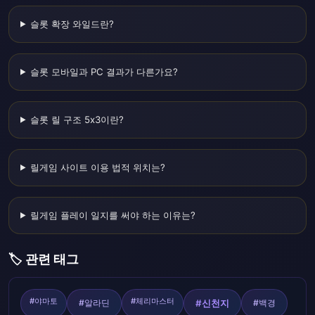
슬롯 확장 와일드란?
슬롯 모바일과 PC 결과가 다른가요?
슬롯 릴 구조 5x3이란?
릴게임 사이트 이용 법적 위치는?
릴게임 플레이 일지를 써야 하는 이유는?
🏷️ 관련 태그
#야마토
#체리마스터
#알라딘
#신천지
#백경