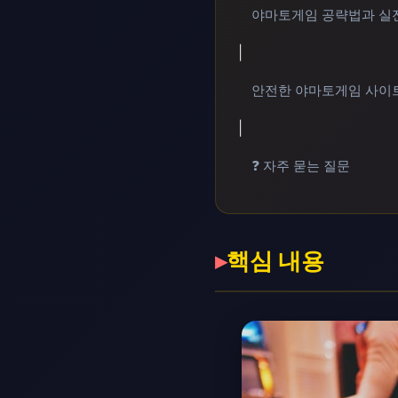
야마토게임 공략법과 실
|
안전한 야마토게임 사이
|
❓ 자주 묻는 질문
핵심 내용