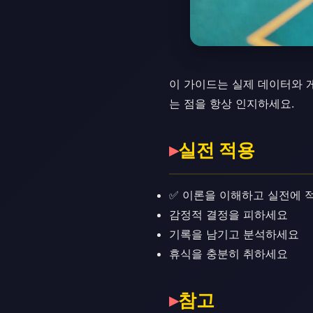
이 가이드는 실제 데이터와 
는 점을 항상 인지하세요.
실전 적용
✅ 이론을 이해하고 실전에 
감정적 결정을 피하세요
기록을 남기고 분석하세요
휴식을 충분히 취하세요
참고