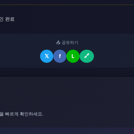
인 완료
📤 공유하기
𝕏
f
L
🔗
을 빠르게 확인하세요.