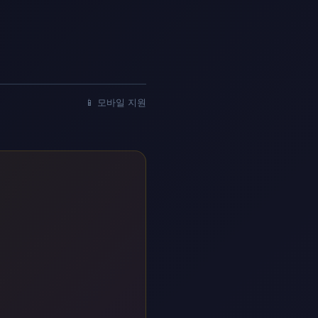
📱 모바일 지원