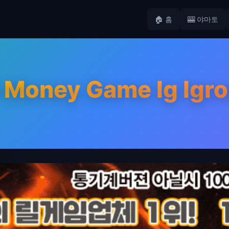
🏠 홈
🎰 야마토
 Money Game Ig Igro