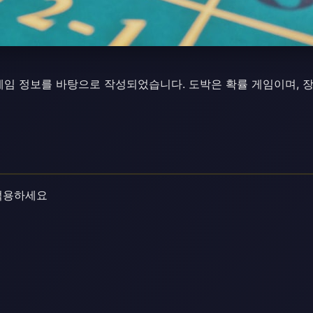
게임 정보를 바탕으로 작성되었습니다. ​도박은 확률 게임이며,
적용하세요