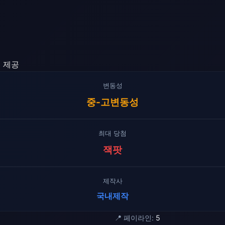
 제공
변동성
중-고변동성
최대 당첨
잭팟
제작사
국내제작
📍 페이라인:
5