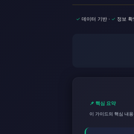
✓
데이터 기반 ·
✓
정보 확
📌 핵심 요약
이 가이드의 핵심 내용