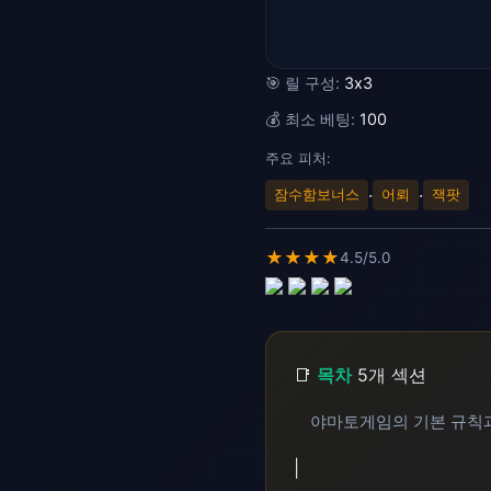
🎯 릴 구성:
3x3
💰 최소 베팅:
100
주요 피처:
·
·
잠수함보너스
어뢰
잭팟
★★★★
4.5/5.0
📑
목차
5개 섹션
야마토게임의 기본 규칙
|