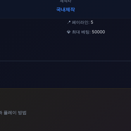
제작사
국내제작
📍 페이라인:
5
💎 최대 베팅:
50000
과 플레이 방법