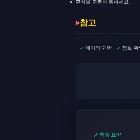
휴식을 충분히 취하세요
참고
✓
데이터 기반 ·
✓
정보 확
📌 핵심 요약