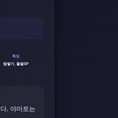
특징
탑쌓기, 돌발SP
다. 야마토는