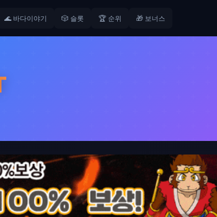
🌊 바다이야기
🎲 슬롯
🏆 순위
🎁 보너스
T