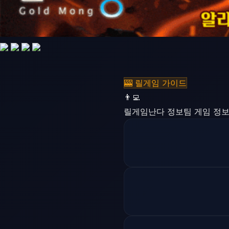
🎰 릴게임 가이드
👨‍💻
릴게임난다 정보팀
게임 정보