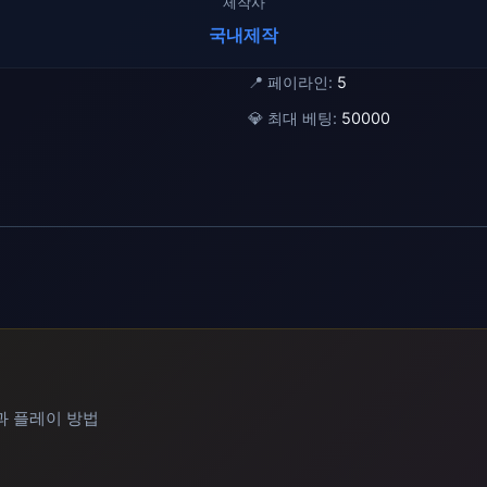
제작사
국내제작
📍 페이라인:
5
💎 최대 베팅:
50000
과 플레이 방법