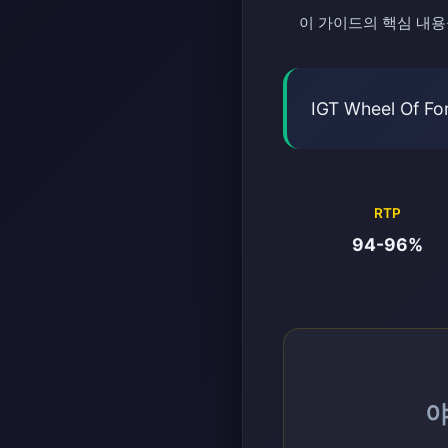
이 가이드의 핵심 내용
IGT Wheel Of
RTP
94-96%
야