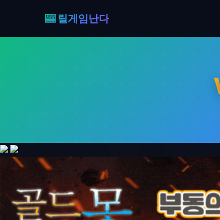
🎰 릴게임난다