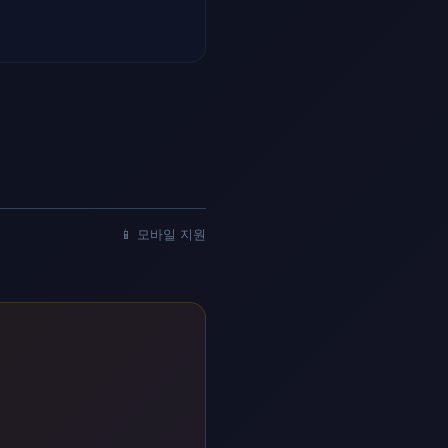
📱 모바일 지원