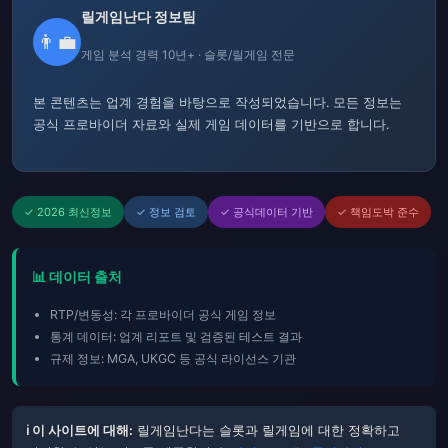
릴게임난다 정보팀
👨‍💼
게임 분석 경력 10년+ · 슬롯/릴게임 전문
본 콘텐츠는 업계 경험을 바탕으로 작성되었습니다. 모든 정보는
공식 프로바이더 자료와 실제 게임 데이터를 기반으로 합니다.
✓ 2026 최신정보
✓ 정보 검토
✓ 공식데이터 기반
✓ 책임도박 준수
📊 데이터 출처
RTP/변동성: 각 프로바이더 공식 게임 정보
통계 데이터: 업계 리포트 및 검증된 테스트 결과
규제 정보: MGA, UKGC 등 공식 라이선스 기관
ℹ️ 이 사이트에 대해:
릴게임난다는 슬롯과 릴게임에 대한 정확하고