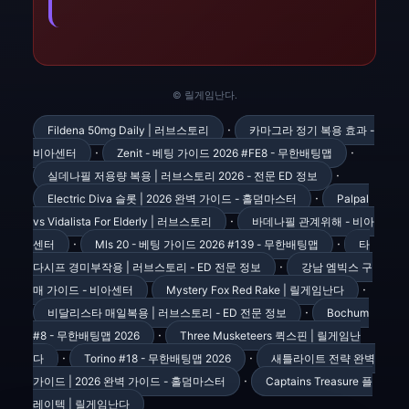
© 릴게임난다.
·
Fildena 50mg Daily | 러브스토리
카마그라 정기 복용 효과 -
·
·
비아센터
Zenit - 베팅 가이드 2026 #FE8 - 무한배팅맵
·
실데나필 저용량 복용 | 러브스토리 2026 - 전문 ED 정보
·
Electric Diva 슬롯 | 2026 완벽 가이드 - 홀덤마스터
Palpal
·
vs Vidalista For Elderly | 러브스토리
바데나필 관계위해 - 비아
·
·
센터
Mls 20 - 베팅 가이드 2026 #139 - 무한배팅맵
타
·
다시프 경미부작용 | 러브스토리 - ED 전문 정보
강남 엠빅스 구
·
매 가이드 - 비아센터
Mystery Fox Red Rake | 릴게임난다
·
비달리스타 매일복용 | 러브스토리 - ED 전문 정보
Bochum
·
#8 - 무한배팅맵 2026
Three Musketeers 퀵스핀 | 릴게임난
·
·
다
Torino #18 - 무한배팅맵 2026
새틀라이트 전략 완벽
·
가이드 | 2026 완벽 가이드 - 홀덤마스터
Captains Treasure 플
레이텍 | 릴게임난다