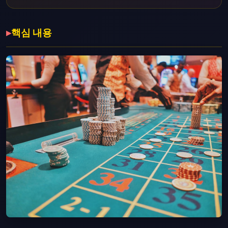
핵심 내용