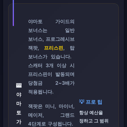
야마토 가이드의
보너스는 일반
보너스, 프로그레시브
잭팟,
프리스핀
, 탑
보너스가 있습니다. ​
스캐터 3개 이상 시
프리스핀이 발동되며
당첨금 2~3배가
🎰
적용됩니다.
야
💡 프로 팁
마
잭팟은 미니, 마이너,
토
항상 예산을
메이저, 그랜드
정하고 그 범위
가
4단계로 구성됩니다. ​