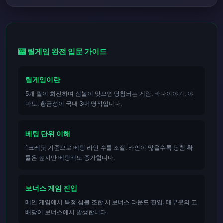
🎰 릴게임 완전 입문 가이드
릴게임이란
5개 릴이 회전하며 심볼이 맞으면 당첨되는 게임. 바다이야기, 야
마토, 황금성이 국내 3대 명작입니다.
베팅 단위 이해
1크레딧 기준으로 베팅 라인 수를 조절. 라인이 많을수록 당첨 확
률은 높지만 베팅액도 증가합니다.
보너스 게임 진입
메인 게임에서 특정 심볼 조합 시 보너스 라운드 진입. 대부분의 고
배당이 보너스에서 발생합니다.