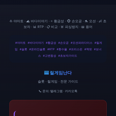
⛵ 야마토 · 🌊 바다이야기 · ⭐ 황금성 · 🐵 손오공 · 🐬 오션 · 👶 초
보자 · 📊 RTP · 📋 비교 · 🚨 피싱방지 · 📖 용어
#야마토
#바다이야기
#황금성
#손오공
#오션파라다이스
#릴게
임
#슬롯
#온라인슬롯
#RTP
#환수율
#프리스핀
#잭팟
#보너
스
#고변동성
#초보자가이드
🎰 릴게임난다
슬롯 · 릴게임 · 전문 가이드
📞 문의: 텔레그램 · 카카오톡