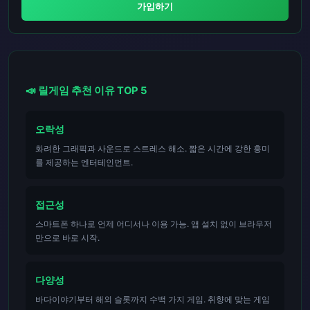
가입하기
📣 릴게임 추천 이유 TOP 5
오락성
화려한 그래픽과 사운드로 스트레스 해소. 짧은 시간에 강한 흥미
를 제공하는 엔터테인먼트.
접근성
스마트폰 하나로 언제 어디서나 이용 가능. 앱 설치 없이 브라우저
만으로 바로 시작.
다양성
바다이야기부터 해외 슬롯까지 수백 가지 게임. 취향에 맞는 게임