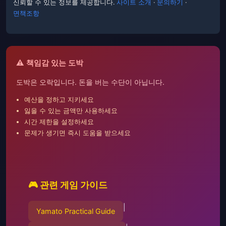
신뢰할 수 있는 정보를 제공합니다. ​​
사이트 소개
·
문의하기
·
면책조항
⚠️ 책임감 있는 도박
도박은 오락입니다. ​돈을 버는 수단이 아닙니다.
예산을 정하고 지키세요
잃을 수 있는 금액만 사용하세요
시간 제한을 설정하세요
문제가 생기면 즉시 도움을 받으세요
🎮 관련 게임 가이드
|
Yamato Practical Guide