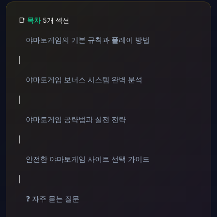
📑
목차
5개 섹션
야마토게임의 기본 규칙과 플레이 방법
|
야마토게임 보너스 시스템 완벽 분석
|
야마토게임 공략법과 실전 전략
|
안전한 야마토게임 사이트 선택 가이드
|
❓ 자주 묻는 질문