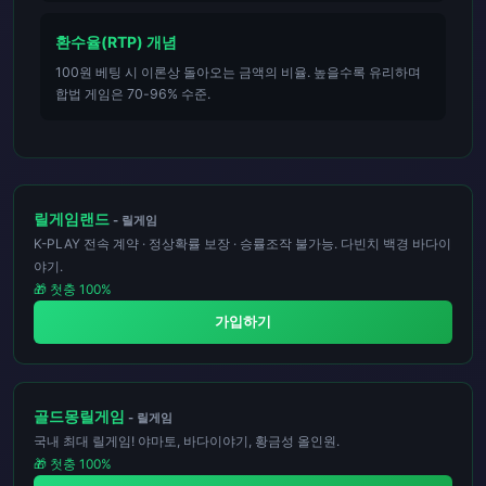
환수율(RTP) 개념
100원 베팅 시 이론상 돌아오는 금액의 비율. 높을수록 유리하며
합법 게임은 70-96% 수준.
릴게임랜드
- 릴게임
K-PLAY 전속 계약 · 정상확률 보장 · 승률조작 불가능. 다빈치 백경 바다이
야기.
🎁 첫충 100%
가입하기
골드몽릴게임
- 릴게임
국내 최대 릴게임! 야마토, 바다이야기, 황금성 올인원.
🎁 첫충 100%