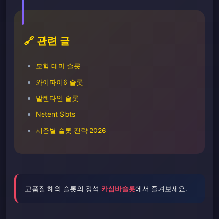
🔗 관련 글
모험 테마 슬롯
와이파이6 슬롯
발렌타인 슬롯
Netent Slots
시즌별 슬롯 전략 2026
고품질 해외 슬롯의 정석
카심바슬롯
에서 즐겨보세요.