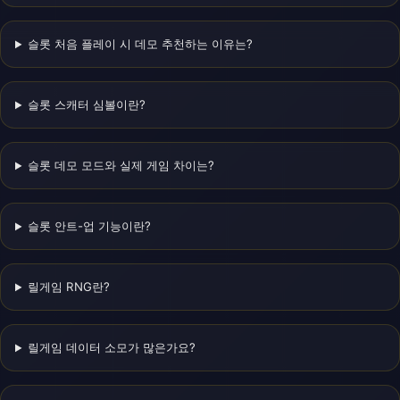
슬롯 처음 플레이 시 데모 추천하는 이유는?
슬롯 스캐터 심볼이란?
슬롯 데모 모드와 실제 게임 차이는?
슬롯 안트-업 기능이란?
릴게임 RNG란?
릴게임 데이터 소모가 많은가요?