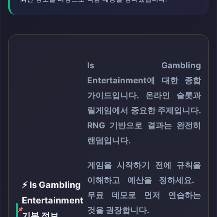
Is Gambling
Entertainment에 대한 종합
가이드입니다. ​온라인 슬롯과
릴게임
에서 중요한 주제입니다.
RNG 기반으로 결과는 완전히
랜덤입니다.
게임을 시작하기 전에 규칙을
이해하고 예산을 정하세요. ​​
⚡ Is Gambling
무료 데모로 먼저 연습하는
Entertainment
것을 권장합니다.
기본 정보