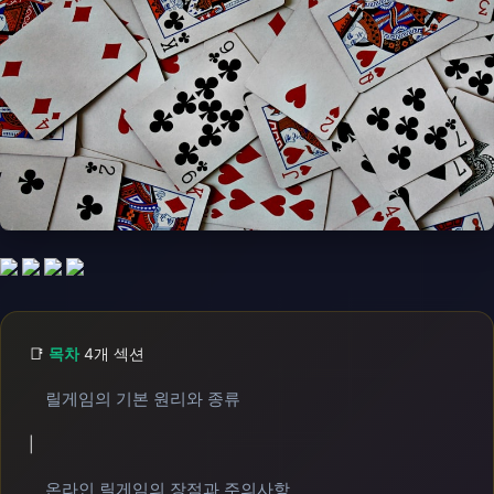
📑
목차
4개 섹션
릴게임의 기본 원리와 종류
|
온라인 릴게임의 장점과 주의사항