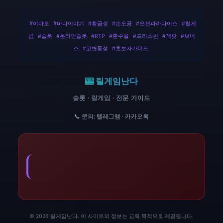
#야마토
#바다이야기
#황금성
#손오공
#오션파라다이스
#릴게
임
#슬롯
#온라인슬롯
#RTP
#환수율
#프리스핀
#잭팟
#보너
스
#고변동성
#초보자가이드
🎰 릴게임난다
슬롯 · 릴게임 · 전문 가이드
📞 문의: 텔레그램 · 카카오톡
© 2026 릴게임난다. ​​이 사이트의 정보는 교육 목적으로 제공됩니다.