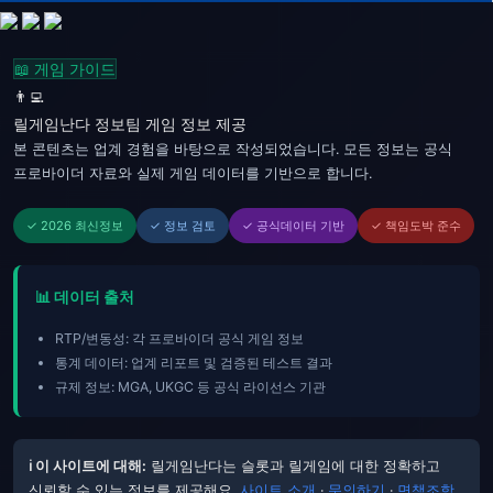
📖 게임 가이드
👨‍💻
릴게임난다 정보팀
게임 정보 제공
본 콘텐츠는 업계 경험을 바탕으로 작성되었습니다. 모든 정보는 공식
프로바이더 자료와 실제 게임 데이터를 기반으로 합니다.
✓ 2026 최신정보
✓ 정보 검토
✓ 공식데이터 기반
✓ 책임도박 준수
📊 데이터 출처
RTP/변동성: 각 프로바이더 공식 게임 정보
통계 데이터: 업계 리포트 및 검증된 테스트 결과
규제 정보: MGA, UKGC 등 공식 라이선스 기관
ℹ️ 이 사이트에 대해:
릴게임난다는 슬롯과 릴게임에 대한 정확하고
신뢰할 수 있는 정보를 제공해요.
사이트 소개
·
문의하기
·
면책조항