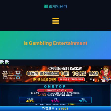
🎰 릴게임난다
☰
Is Gambling Entertainment