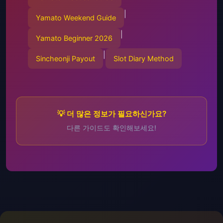
|
Yamato Weekend Guide
|
Yamato Beginner 2026
|
Sincheonji Payout
Slot Diary Method
💡 더 많은 정보가 필요하신가요?
다른 가이드도 확인해보세요!