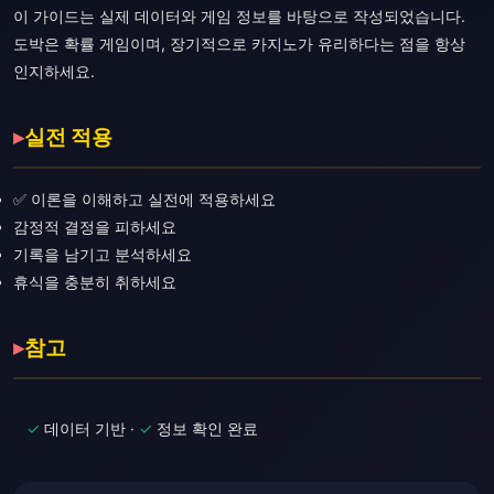
이 가이드는 실제 데이터와 게임 정보를 바탕으로 작성되었습니다. ​​
도박은 확률 게임이며, 장기적으로 카지노가 유리하다는 점을 항상
인지하세요.
실전 적용
✅ 이론을 이해하고 실전에 적용하세요
감정적 결정을 피하세요
기록을 남기고 분석하세요
휴식을 충분히 취하세요
참고
✓
데이터 기반 ·
✓
정보 확인 완료