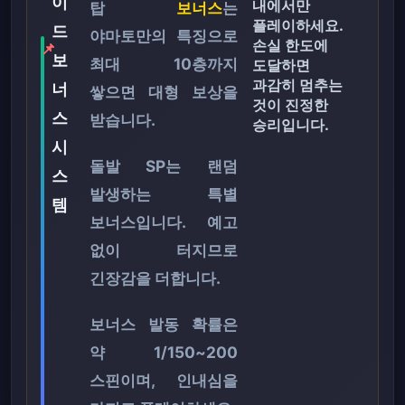
이
내에서만
탑
보너스
는
플레이하세요. ​
드
야마토만의 특징으로
손실 한도에
보
최대 10층까지
도달하면
과감히 멈추는
너
쌓으면 대형 보상을
것이 진정한
스
받습니다.
승리입니다.
시
돌발 SP는 랜덤
스
발생하는 특별
템
보너스입니다. ​예고
없이 터지므로
긴장감을 더합니다.
보너스 발동 확률은
약 1/150~200
스핀이며, 인내심을