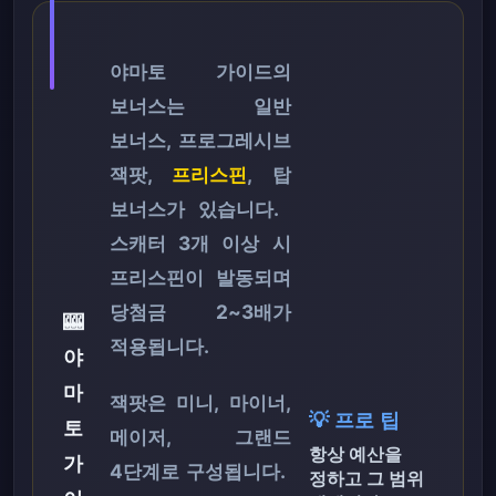
야마토 가이드의
보너스는 일반
보너스, 프로그레시브
잭팟,
프리스핀
, 탑
보너스가 있습니다. ​​
스캐터 3개 이상 시
프리스핀이 발동되며
당첨금 2~3배가
🎰
적용됩니다.
야
마
잭팟은 미니, 마이너,
💡 프로 팁
토
메이저, 그랜드
항상 예산을
가
4단계로 구성됩니다. ​​
정하고 그 범위