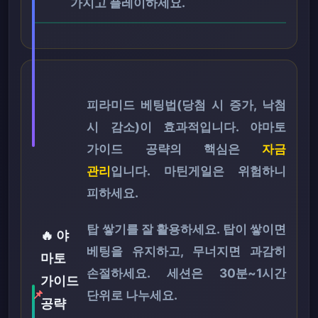
가지고 플레이하세요.
​​피라미드 베팅법(당첨 시 증가, 낙첨
시 감소)이 효과적입니다. 야마토
가이드 공략의 핵심은
자금
관리
입니다. ​​마틴게일은 위험하니
피하세요.
탑 쌓기를 잘 활용하세요. ​탑이 쌓이면
🔥 야
베팅을 유지하고, 무너지면 과감히
마토
손절하세요. ​세션은 30분~1시간
가이드
단위로 나누세요.
공략