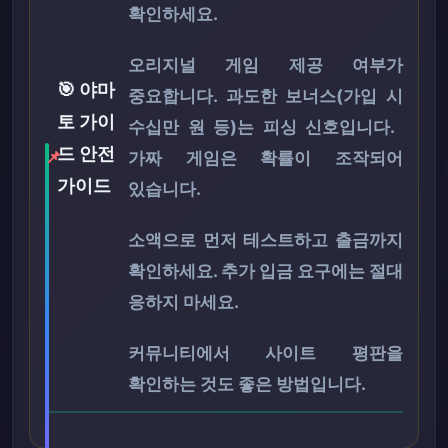
확인하세요.
오리지널 게임 제공 여부가
🎯 야마
중요합니다. 과도한 보너스(가입 시
토 가이
수십만 원 등)는 피싱 신호입니다. ​
드 안전
가짜 게임은 확률이 조작되어
가이드
있습니다.
소액으로 먼저 테스트하고 출금까지
확인하세요. ​​추가 입금 요구에는 절대
응하지 마세요.
커뮤니티에서 사이트 평판을
확인하는 것도 좋은 방법입니다.