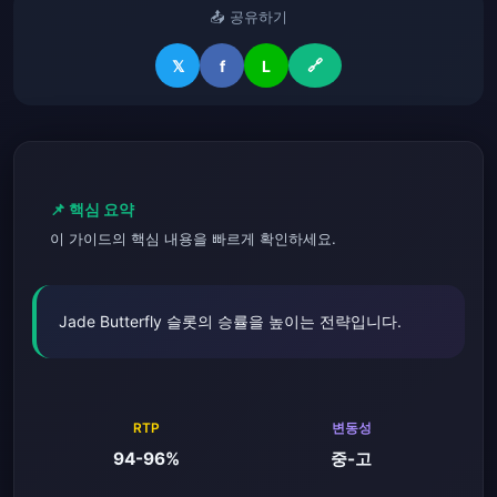
📤 공유하기
𝕏
f
L
🔗
📌 핵심 요약
이 가이드의 핵심 내용을 빠르게 확인하세요.
Jade Butterfly 슬롯의 승률을 높이는 전략입니다.
RTP
변동성
94-96%
중-고