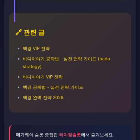
🔗 관련 글
백경 VIP 전략
바다이야기 공략법 - 실전 전략 가이드 (bada
strategy)
바다이야기 VIP 전략
백경 공략법 - 실전 전략 가이드
백경 완벽 전략 2026
메가웨이 슬롯 총집합
라이징슬롯
에서 즐겨보세요.