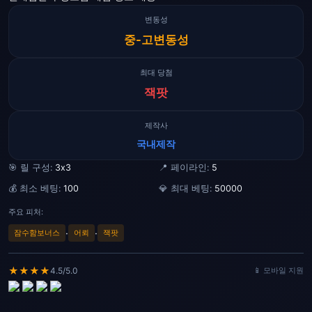
변동성
중-고변동성
최대 당첨
잭팟
제작사
국내제작
🎯 릴 구성:
3x3
📍 페이라인:
5
💰 최소 베팅:
100
💎 최대 베팅:
50000
주요 피처:
·
·
잠수함보너스
어뢰
잭팟
★★★★
4.5/5.0
📱 모바일 지원