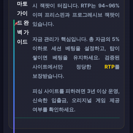
마토
시 잭팟이 터집니다. ​RTP는 94~96%
가이
이며 프리스핀과 프로그레시브 잭팟이
드 완
있습니다.
벽 가
자금 관리가 핵심입니다. 총 자금의 5%
이드
이하로 세션 베팅을 설정하고, 탑이
쌓이면 베팅을 유지하세요. ​검증된
사이트에서만 정당한
RTP
를
보장받습니다.
피싱 사이트를 피하려면 3년 이상 운영,
신속한 입출금, 오리지널 게임 제공
여부를 확인하세요.