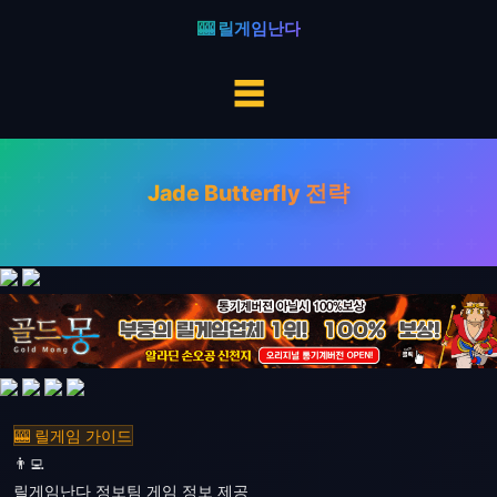
🎰 릴게임난다
☰
Jade Butterfly 전략
🎰 릴게임 가이드
👨‍💻
릴게임난다 정보팀
게임 정보 제공