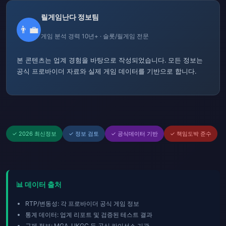
릴게임난다 정보팀
👨‍💼
게임 분석 경력 10년+ · 슬롯/릴게임 전문
본 콘텐츠는 업계 경험을 바탕으로 작성되었습니다. 모든 정보는
공식 프로바이더 자료와 실제 게임 데이터를 기반으로 합니다.
✓ 2026 최신정보
✓ 정보 검토
✓ 공식데이터 기반
✓ 책임도박 준수
📊 데이터 출처
RTP/변동성: 각 프로바이더 공식 게임 정보
통계 데이터: 업계 리포트 및 검증된 테스트 결과
규제 정보: MGA, UKGC 등 공식 라이선스 기관