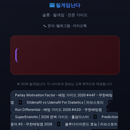
🎰 릴게임난다
슬롯 · 릴게임 · 전문 가이드
📞 문의: 텔레그램 · 카카오톡
© 2026 릴게임난다. ​​이 사이트의 정보는 교육 목적으로 제공됩니다.
Parlay Motivation Factor - 베팅 가이드 2026 #44F - 무한배팅
·
·
맵
Sildenafil vs Udenafil For Diabetics | 러브스토리
·
Run Differential - 베팅 가이드 2026 #A3D - 무한배팅맵
·
SuperEnalotto | 2026 완벽 가이드 - 홀덤마스터
Prediction
·
용어 #5 - 무한배팅맵 2026
블루다이아몬드 효능 | 러브스토리