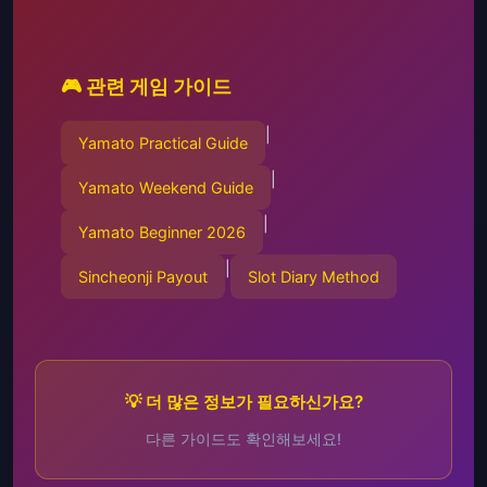
🎮 관련 게임 가이드
|
Yamato Practical Guide
|
Yamato Weekend Guide
|
Yamato Beginner 2026
|
Sincheonji Payout
Slot Diary Method
💡 더 많은 정보가 필요하신가요?
다른 가이드도 확인해보세요!