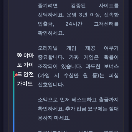
즐기려면 검증된 사이트를
선택하세요. ​운영 3년 이상, 신속한
입출금, 24시간 고객센터를
확인하세요.
오리지널 게임 제공 여부가
🎯 야마
중요합니다. ​​가짜 게임은 확률이
토 가이
조작되어 있습니다. ​과도한 보너스
드 안전
(가입 시 수십만 원 등)는 피싱
가이드
신호입니다.
소액으로 먼저 테스트하고 출금까지
확인하세요. ​​추가 입금 요구에는 절대
응하지 마세요.