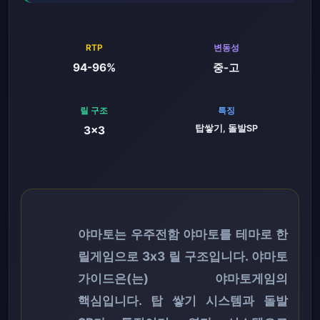
RTP
변동성
94-96%
중-고
릴 구조
특징
탑쌓기, 돌발SP
3x3
​​야마토는 우주전함
야마토
를 테마로 한
릴게임으로 3x3 릴 구조입니다. 야마토
가이드은(는) 야마토게임의
핵심입니다. ​탑 쌓기 시스템과 돌발