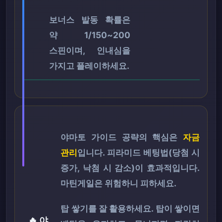
보너스 발동 확률은
약 1/150~200
스핀이며, 인내심을
가지고 플레이하세요.
야마토 가이드 공략의 핵심은
자금
관리
입니다. 피라미드 베팅법(당첨 시
증가, 낙첨 시 감소)이 효과적입니다.
마틴게일은 위험하니 피하세요.
탑 쌓기를 잘 활용하세요. ​​탑이 쌓이면
🔥 야