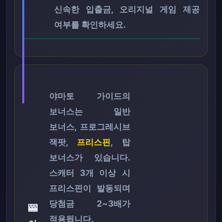
신속한 입출금, 오리지널 게임 제공
여부를 확인하세요.
야마토 가이드의
보너스는 일반
보너스, 프로그레시브
잭팟,
프리스핀
, 탑
보너스가 있습니다.
스캐터 3개 이상 시
프리스핀이 발동되며
당첨금 2~3배가
🎰
적용됩니다.