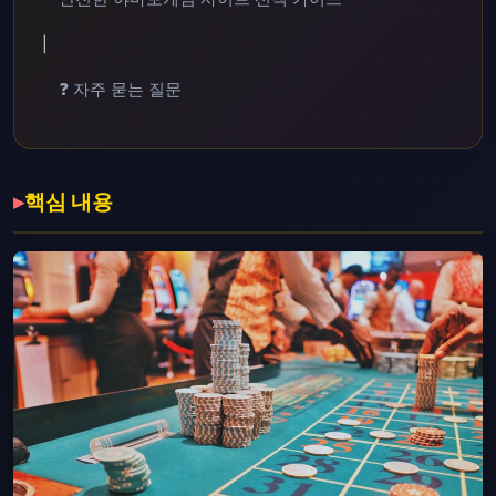
|
❓ 자주 묻는 질문
핵심 내용