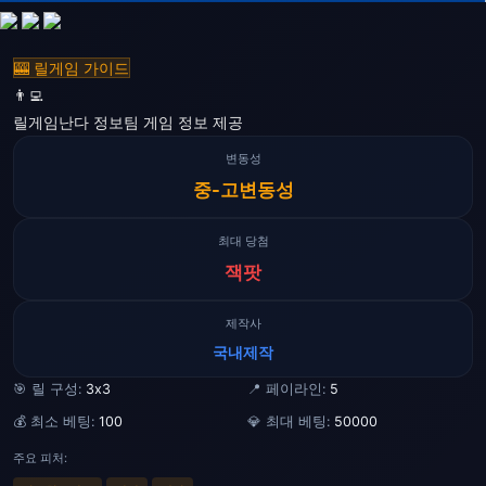
🎰 릴게임 가이드
👨‍💻
릴게임난다 정보팀
게임 정보 제공
변동성
중-고변동성
최대 당첨
잭팟
제작사
국내제작
🎯 릴 구성:
3x3
📍 페이라인:
5
💰 최소 베팅:
100
💎 최대 베팅:
50000
주요 피처: