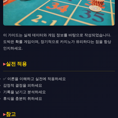
이 가이드는 실제 데이터와 게임 정보를 바탕으로 작성되었습니다. ​
도박은 확률 게임이며, 장기적으로 카지노가 유리하다는 점을 항상
인지하세요.
실전 적용
✅ 이론을 이해하고 실전에 적용하세요
감정적 결정을 피하세요
기록을 남기고 분석하세요
휴식을 충분히 취하세요
참고