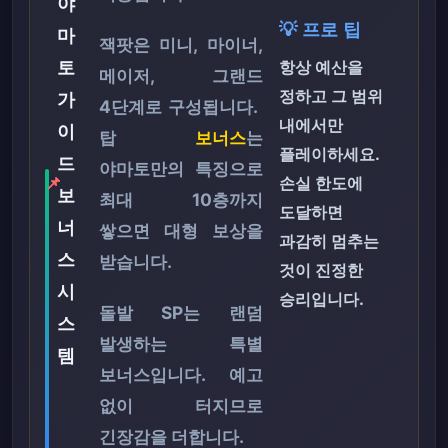
야
💡 프로 팁
마
잭팟은 미니, 마이너,
토
항상 예산을
메이저, 그랜드
정하고 그 범위
가
4단계로 구성됩니다. ​​
내에서만
이
탑
보너스
는
플레이하세요. ​​
드
야마토만의 특징으로
손실 한도에
보
최대 10층까지
도달하면
너
쌓으면 대형 보상을
과감히 멈추는
스
받습니다.
것이 진정한
시
승리입니다.
돌발 SP는 랜덤
스
발생하는 특별
템
보너스입니다. 예고
없이 터지므로
긴장감을 더합니다.