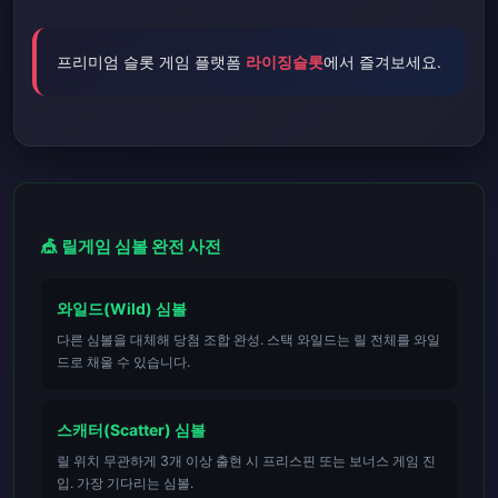
프리미엄 슬롯 게임 플랫폼
라이징슬롯
에서 즐겨보세요.
🎪 릴게임 심볼 완전 사전
와일드(Wild) 심볼
다른 심볼을 대체해 당첨 조합 완성. 스택 와일드는 릴 전체를 와일
드로 채울 수 있습니다.
스캐터(Scatter) 심볼
릴 위치 무관하게 3개 이상 출현 시 프리스핀 또는 보너스 게임 진
입. 가장 기다리는 심볼.