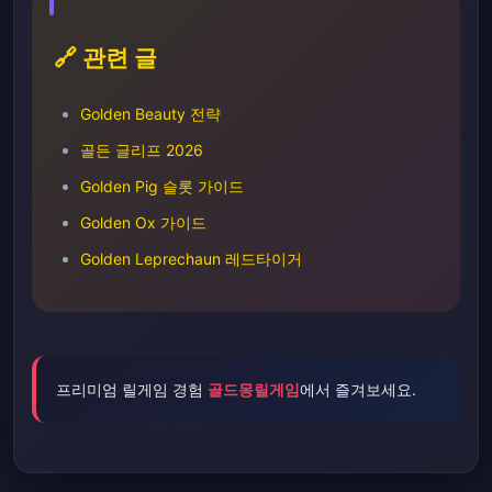
🔗 관련 글
Golden Beauty 전략
골든 글리프 2026
Golden Pig 슬롯 가이드
Golden Ox 가이드
Golden Leprechaun 레드타이거
프리미엄 릴게임 경험
골드몽릴게임
에서 즐겨보세요.