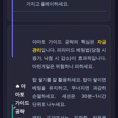
가지고 플레이하세요.
야마토 가이드 공략의 핵심은
자금
관리
입니다. ​피라미드 베팅법(당첨 시
증가, 낙첨 시 감소)이 효과적입니다.
마틴게일은 위험하니 피하세요.
탑 쌓기를 잘 활용하세요. ​탑이 쌓이면
🔥 야
베팅을 유지하고, 무너지면 과감히
마토
손절하세요. ​​세션은 30분~1시간
가이드
단위로 나누세요.
공략
연타 구간에서는 일정한 리듬을