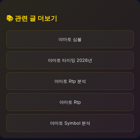
📚 관련 글 더보기
야마토 심볼
야마토 타이밍 2026년
야마토 Rtp 분석
야마토 Rtp
야마토 Symbol 분석