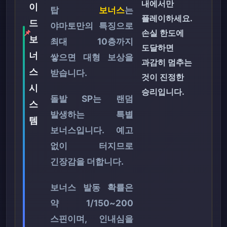
내에서만
이
탑
보너스
는
플레이하세요. ​​
드
야마토만의 특징으로
손실 한도에
보
최대 10층까지
도달하면
너
쌓으면 대형 보상을
과감히 멈추는
스
받습니다.
것이 진정한
시
승리입니다.
돌발 SP는 랜덤
스
발생하는 특별
템
보너스입니다. 예고
없이 터지므로
긴장감을 더합니다.
보너스 발동 확률은
약 1/150~200
스핀이며, 인내심을