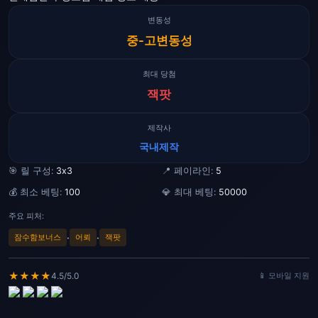
변동성
중-고변동성
최대 당첨
잭팟
제작사
국내제작
🎯 릴 구성:
3x3
📍 페이라인:
5
💰 최소 베팅:
100
💎 최대 베팅:
50000
주요 피처:
·
·
잠수함보너스
어뢰
잭팟
★★★★
4.5/5.0
📱 모바일 지원