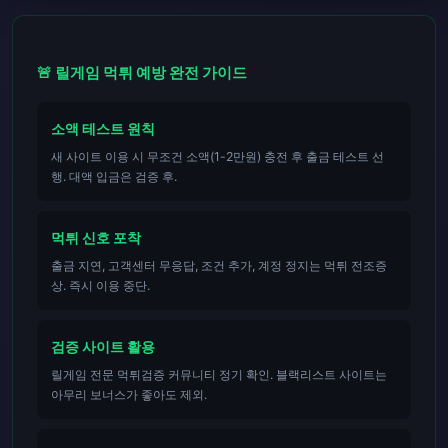
🚨 릴게임 먹튀 예방 완전 가이드
소액 테스트 원칙
새 사이트 이용 시 무조건 소액(1-2만원) 충전 후 출금 테스트 선
행. 대액 입금은 검증 후.
먹튀 신호 포착
출금 지연, 고객센터 무응답, 조건 추가, 계정 정지는 먹튀 전조증
상. 즉시 이용 중단.
검증 사이트 활용
릴게임 전문 먹튀검증 커뮤니티 정기 확인. 블랙리스트 사이트는
아무리 보너스가 좋아도 제외.