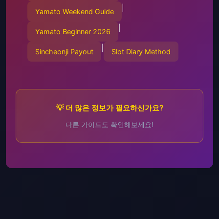
|
Yamato Weekend Guide
|
Yamato Beginner 2026
|
Sincheonji Payout
Slot Diary Method
💡 더 많은 정보가 필요하신가요?
다른 가이드도 확인해보세요!