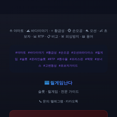
⛵ 야마토 · 🌊 바다이야기 · ⭐ 황금성 · 🐵 손오공 · 🐬 오션 · 👶 초
보자 · 📊 RTP · 📋 비교 · 🚨 피싱방지 · 📖 용어
#야마토
#바다이야기
#황금성
#손오공
#오션파라다이스
#릴게
임
#슬롯
#온라인슬롯
#RTP
#환수율
#프리스핀
#잭팟
#보너
스
#고변동성
#초보자가이드
🎰 릴게임난다
슬롯 · 릴게임 · 전문 가이드
📞 문의: 텔레그램 · 카카오톡