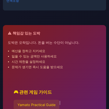
면책조항
⚠️ 책임감 있는 도박
도박은 오락입니다. ​돈을 버는 수단이 아닙니다.
예산을 정하고 지키세요
잃을 수 있는 금액만 사용하세요
시간 제한을 설정하세요
문제가 생기면 즉시 도움을 받으세요
🎮 관련 게임 가이드
|
Yamato Practical Guide