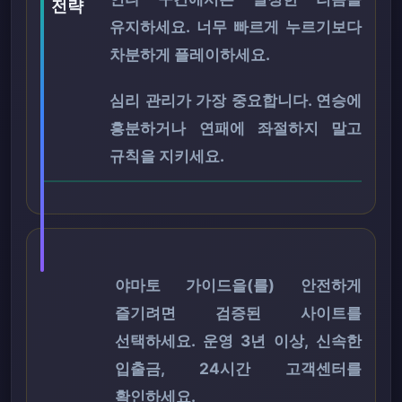
전략
유지하세요. 너무 빠르게 누르기보다
차분하게 플레이하세요.
심리 관리가 가장 중요합니다. ​연승에
흥분하거나 연패에 좌절하지 말고
규칙을 지키세요.
야마토 가이드을(를) 안전하게
즐기려면 검증된 사이트를
선택하세요. ​​운영 3년 이상, 신속한
입출금, 24시간 고객센터를
확인하세요.