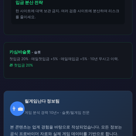
입금 분산 전략
한 사이트에 대액 보관 금지. 여러 검증 사이트에 분산하여 리스크
를 줄이세요.
카심바슬롯
- 슬롯
첫입금 20% · 매일첫입금 +5% · 매일재입금 +5% · 10년 무사고 이력.
🎁 첫입금 20%
릴게임난다 정보팀
👨‍💼
게임 분석 경력 10년+ · 슬롯/릴게임 전문
본 콘텐츠는 업계 경험을 바탕으로 작성되었습니다. 모든 정보는
공식 프로바이더 자료와 실제 게임 데이터를 기반으로 합니다.