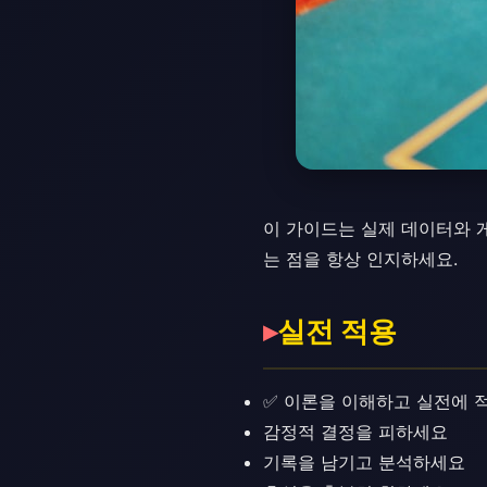
이 가이드는 실제 데이터와 
는 점을 항상 인지하세요.
실전 적용
✅ 이론을 이해하고 실전에 
감정적 결정을 피하세요
기록을 남기고 분석하세요