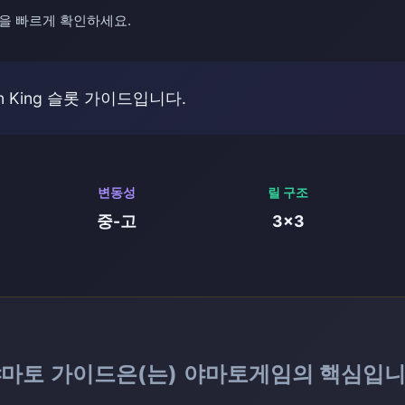
을 빠르게 확인하세요.
cean King 슬롯 가이드입니다.
변동성
릴 구조
중-고
3x3
마토 가이드은(는) 야마토게임의 핵심입니다