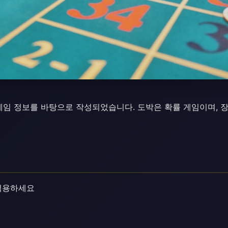
게임 정보를 바탕으로 작성되었습니다. 도박은 확률 게임이며,
적용하세요