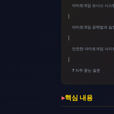
야마토게임 보너스 시스템
|
야마토게임 공략법과 실
|
안전한 야마토게임 사이
|
❓ 자주 묻는 질문
핵심 내용