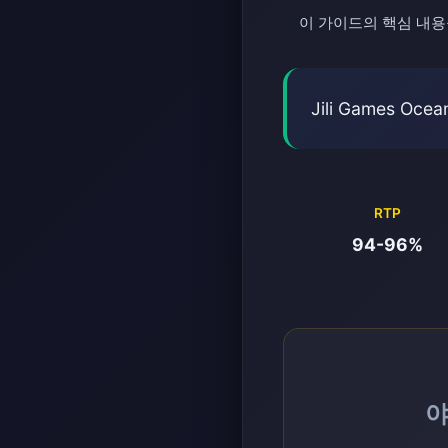
이 가이드의 핵심 내용
Jili Games O
RTP
94-96%
야