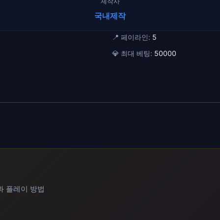
제작사
국내제작
📍 페이라인:
5
💎 최대 베팅:
50000
과 플레이 방법