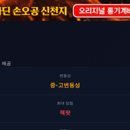
 제공
변동성
중-고변동성
최대 당첨
잭팟