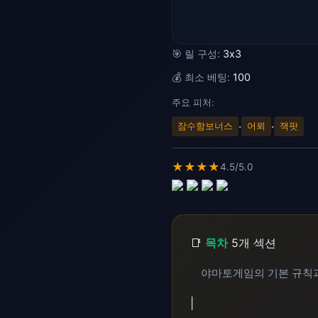
🎯 릴 구성:
3x3
💰 최소 베팅:
100
주요 피처:
·
·
잠수함보너스
어뢰
잭팟
★★★★
4.5/5.0
📑
목차
5개 섹션
야마토게임의 기본 규칙
|