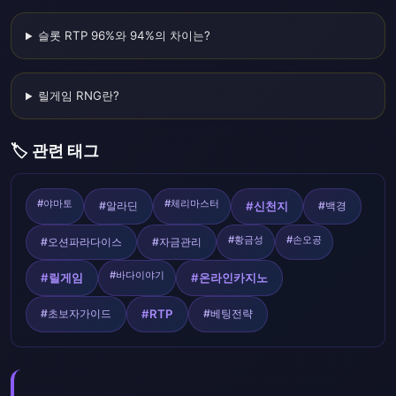
슬롯 RTP 96%와 94%의 차이는?
릴게임 RNG란?
🏷️ 관련 태그
#야마토
#체리마스터
#알라딘
#신천지
#백경
#황금성
#손오공
#오션파라다이스
#자금관리
#바다이야기
#릴게임
#온라인카지노
#초보자가이드
#RTP
#베팅전략