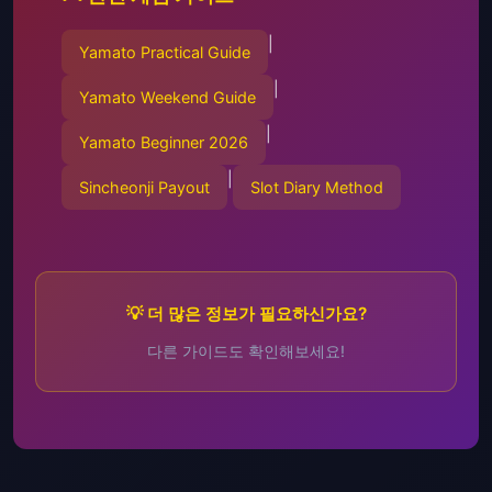
|
Yamato Practical Guide
|
Yamato Weekend Guide
|
Yamato Beginner 2026
|
Sincheonji Payout
Slot Diary Method
💡 더 많은 정보가 필요하신가요?
다른 가이드도 확인해보세요!