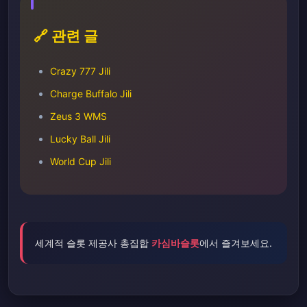
🔗 관련 글
Crazy 777 Jili
Charge Buffalo Jili
Zeus 3 WMS
Lucky Ball Jili
World Cup Jili
세계적 슬롯 제공사 총집합
카심바슬롯
에서 즐겨보세요.