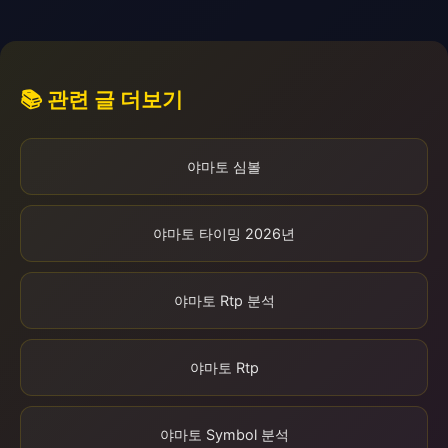
📚 관련 글 더보기
야마토 심볼
야마토 타이밍 2026년
야마토 Rtp 분석
야마토 Rtp
야마토 Symbol 분석