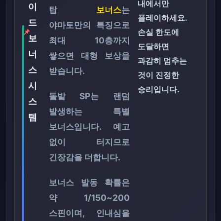
내에서만
이
탑
보너스
는
플레이하세요.
드
야마토만의 특징으로
손실 한도에
보
최대 10층까지
도달하면
너
쌓으면 대형 보상을
과감히 멈추는
스
받습니다.
것이 진정한
시
승리입니다.
돌발 SP는 랜덤
스
발생하는 특별
템
보너스입니다. 예고
없이 터지므로
긴장감을 더합니다.
보너스 발동 확률은
약 1/150~200
스핀이며, 인내심을