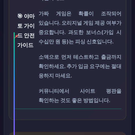
​​가짜 게임은 확률이 조작되어
🎯 야마
있습니다. 오리지널 게임 제공 여부가
토 가이
중요합니다. 과도한 보너스(가입 시
드 안전
수십만 원 등)는 피싱 신호입니다.
가이드
소액으로 먼저 테스트하고 출금까지
확인하세요. 추가 입금 요구에는 절대
응하지 마세요.
커뮤니티에서 사이트 평판을
확인하는 것도 좋은 방법입니다.