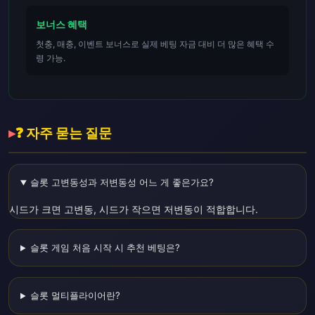
보너스 혜택
첫충, 매충, 이벤트 보너스로 실제 베팅 자금 대비 더 많은 혜택 수
령 가능.
❓ 자주 묻는 질문
슬롯 고변동성과 저변동성 어느 게 좋은가요?
시드가 크면 고변동, 시드가 작으면 저변동이 적합합니다.
슬롯 게임 처음 시작 시 추천 베팅은?
슬롯 멀티플라이어란?