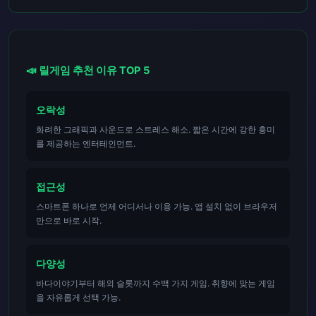
📣 릴게임 추천 이유 TOP 5
오락성
화려한 그래픽과 사운드로 스트레스 해소. 짧은 시간에 강한 흥미
를 제공하는 엔터테인먼트.
접근성
스마트폰 하나로 언제 어디서나 이용 가능. 앱 설치 없이 브라우저
만으로 바로 시작.
다양성
바다이야기부터 해외 슬롯까지 수백 가지 게임. 취향에 맞는 게임
을 자유롭게 선택 가능.