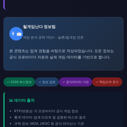
릴게임난다 정보팀
👨‍💼
게임 분석 경력 10년+ · 슬롯/릴게임 전문
본 콘텐츠는 업계 경험을 바탕으로 작성되었습니다. ​​모든 정보는
공식 프로바이더 자료와 실제 게임 데이터를 기반으로 합니다.
✓ 2026 최신정보
✓ 정보 검토
✓ 공식데이터 기반
✓ 책임도박 준수
📊 데이터 출처
RTP/변동성: 각 프로바이더 공식 게임 정보
통계 데이터: 업계 리포트 및 검증된 테스트 결과
규제 정보: MGA, UKGC 등 공식 라이선스 기관