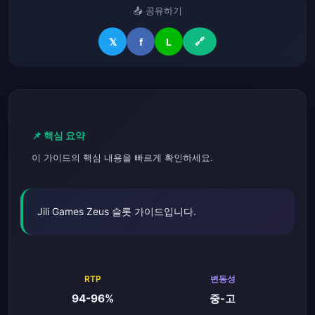
📤 공유하기
𝕏
f
L
🔗
📌 핵심 요약
이 가이드의 핵심 내용을 빠르게 확인하세요.
Jili Games Zeus 슬롯 가이드입니다.
RTP
변동성
94-96%
중-고