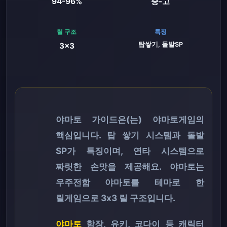
94-96%
중-고
릴 구조
특징
탑쌓기, 돌발SP
3x3
야마토 가이드은(는) 야마토게임의
핵심입니다. 탑 쌓기 시스템과 돌발
SP가 특징이며, 연타 시스템으로
짜릿한 손맛을 제공해요. 야마토는
우주전함
야마토
를 테마로 한
릴게임으로 3x3 릴 구조입니다.
야마토
함장, 유키, 코다이 등 캐릭터