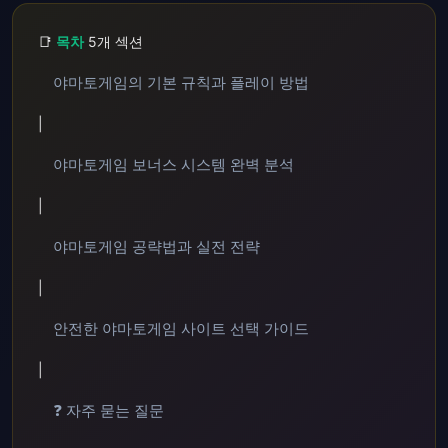
📑
목차
5개 섹션
야마토게임의 기본 규칙과 플레이 방법
|
야마토게임 보너스 시스템 완벽 분석
|
야마토게임 공략법과 실전 전략
|
안전한 야마토게임 사이트 선택 가이드
|
❓ 자주 묻는 질문