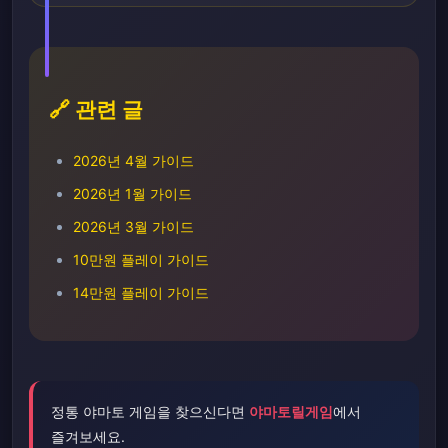
🔗 관련 글
2026년 4월 가이드
2026년 1월 가이드
2026년 3월 가이드
10만원 플레이 가이드
14만원 플레이 가이드
정통 야마토 게임을 찾으신다면
야마토릴게임
에서
즐겨보세요.