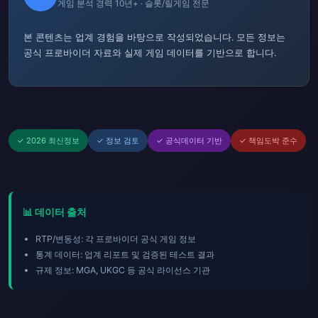
게임 분석 경력 10년+ · 슬롯/릴게임 전문
본 콘텐츠는 업계 경험을 바탕으로 작성되었습니다. ​모든 정보는
공식 프로바이더 자료와 실제 게임 데이터를 기반으로 합니다.
✓ 2026 최신정보
✓ 정보 검토
✓ 공식데이터 기반
✓ 책임도박 준수
📊 데이터 출처
RTP/변동성: 각 프로바이더 공식 게임 정보
통계 데이터: 업계 리포트 및 검증된 테스트 결과
규제 정보: MGA, UKGC 등 공식 라이선스 기관