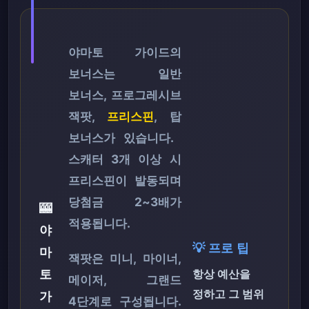
야마토 가이드의
보너스는 일반
보너스, 프로그레시브
잭팟,
프리스핀
, 탑
보너스가 있습니다. ​
스캐터 3개 이상 시
프리스핀이 발동되며
당첨금 2~3배가
🎰
적용됩니다.
야
💡 프로 팁
마
잭팟은 미니, 마이너,
토
항상 예산을
메이저, 그랜드
정하고 그 범위
가
4단계로 구성됩니다.