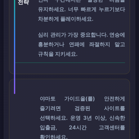
전략
유지하세요. ​너무 빠르게 누르기보다
차분하게 플레이하세요.
심리 관리가 가장 중요합니다. ​​연승에
흥분하거나 연패에 좌절하지 말고
규칙을 지키세요.
야마토 가이드을(를) 안전하게
즐기려면 검증된 사이트를
선택하세요. 운영 3년 이상, 신속한
입출금, 24시간 고객센터를
확인하세요.