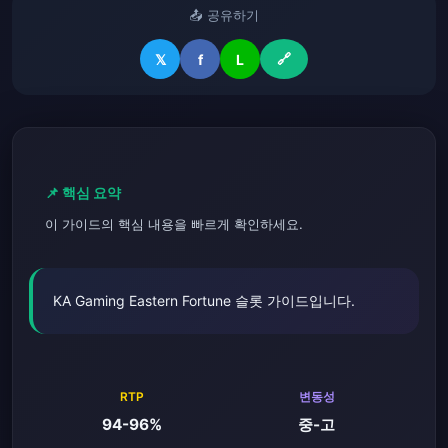
📤 공유하기
𝕏
f
L
🔗
📌 핵심 요약
이 가이드의 핵심 내용을 빠르게 확인하세요.
KA Gaming Eastern Fortune 슬롯 가이드입니다.
RTP
변동성
94-96%
중-고