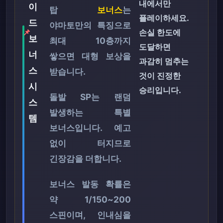
내에서만
이
탑
보너스
는
플레이하세요.
드
야마토만의 특징으로
손실 한도에
보
최대 10층까지
도달하면
너
쌓으면 대형 보상을
과감히 멈추는
스
받습니다.
것이 진정한
시
승리입니다.
돌발 SP는 랜덤
스
발생하는 특별
템
보너스입니다. 예고
없이 터지므로
긴장감을 더합니다.
보너스 발동 확률은
약 1/150~200
스핀이며, 인내심을