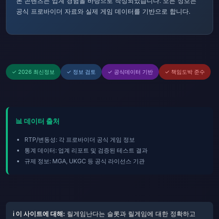
본 콘텐츠는 업계 경험을 바탕으로 작성되었습니다. ​​모든 정보는
공식 프로바이더 자료와 실제 게임 데이터를 기반으로 합니다.
✓ 2026 최신정보
✓ 정보 검토
✓ 공식데이터 기반
✓ 책임도박 준수
📊 데이터 출처
RTP/변동성: 각 프로바이더 공식 게임 정보
통계 데이터: 업계 리포트 및 검증된 테스트 결과
규제 정보: MGA, UKGC 등 공식 라이선스 기관
ℹ️ 이 사이트에 대해:
릴게임난다는 슬롯과 릴게임에 대한 정확하고