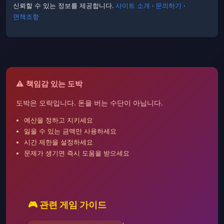
신뢰할 수 있는 정보를 제공합니다. ​​
사이트 소개
·
문의하기
·
면책조항
⚠️ 책임감 있는 도박
도박은 오락입니다. ​​돈을 버는 수단이 아닙니다.
예산을 정하고 지키세요
잃을 수 있는 금액만 사용하세요
시간 제한을 설정하세요
문제가 생기면 즉시 도움을 받으세요
🎮 관련 게임 가이드