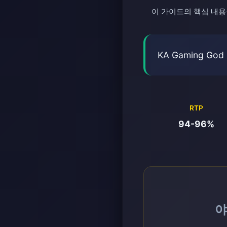
이 가이드의 핵심 내용
KA Gaming Go
RTP
94-96%
야