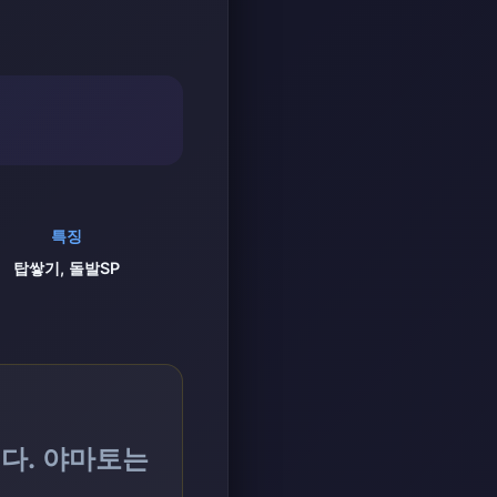
특징
탑쌓기, 돌발SP
. ​야마토는