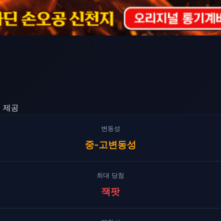
 제공
변동성
중-고변동성
최대 당첨
잭팟