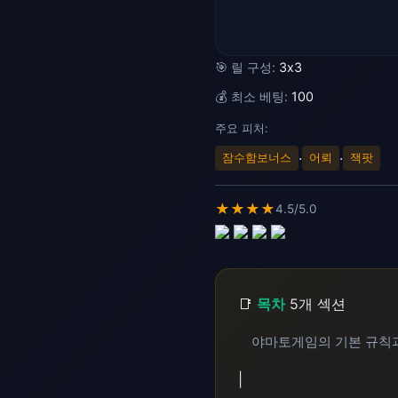
🎯 릴 구성:
3x3
💰 최소 베팅:
100
주요 피처:
·
·
잠수함보너스
어뢰
잭팟
★★★★
4.5/5.0
📑
목차
5개 섹션
야마토게임의 기본 규칙
|