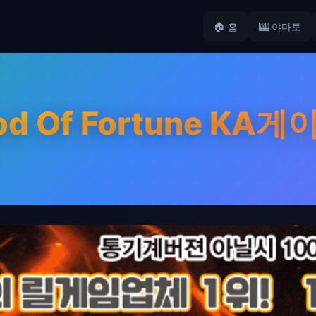
🏠 홈
🎰 야마토
od Of Fortune KA게