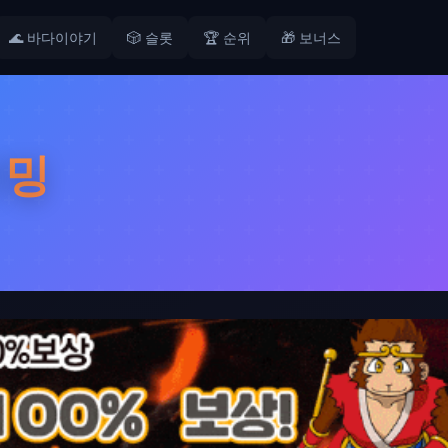
🌊 바다이야기
🎲 슬롯
🏆 순위
🎁 보너스
이밍