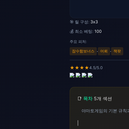
🎯 릴 구성:
3x3
💰 최소 베팅:
100
주요 피처:
·
·
잠수함보너스
어뢰
잭팟
★★★★
4.5/5.0
📑
목차
5개 섹션
야마토게임의 기본 규칙
|