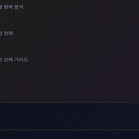
 완벽 분석
전 전략
트 선택 가이드