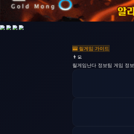
🎰 릴게임 가이드
👨‍💻
릴게임난다 정보팀
게임 정보