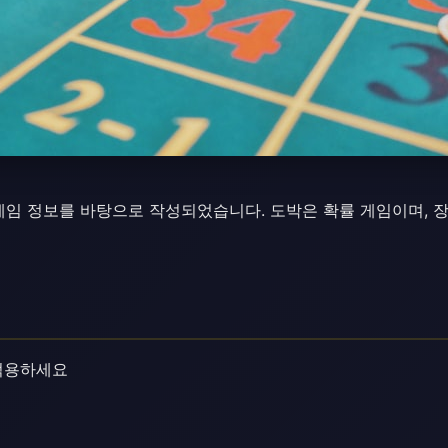
게임 정보를 바탕으로 작성되었습니다. ​도박은 확률 게임이며,
적용하세요