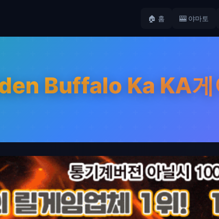
🏠 홈
🎰 야마토
den Buffalo Ka K