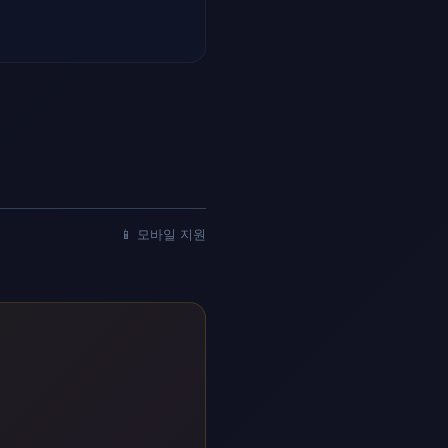
📱 모바일 지원