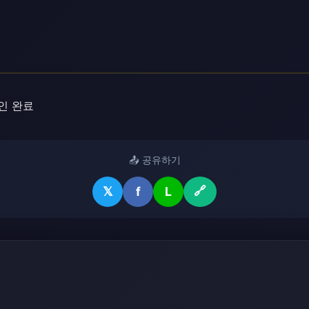
인 완료
📤 공유하기
𝕏
f
L
🔗