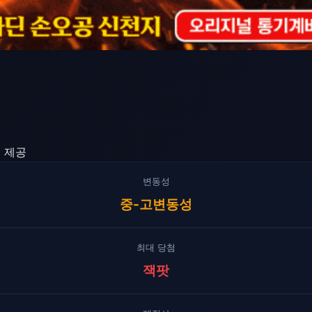
 제공
변동성
중-고변동성
최대 당첨
잭팟