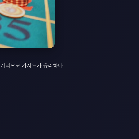
 장기적으로 카지노가 유리하다