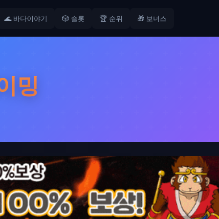
🌊 바다이야기
🎲 슬롯
🏆 순위
🎁 보너스
A게이밍