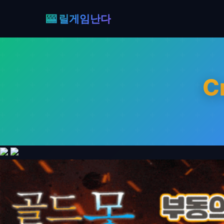
🎰 릴게임난다
C