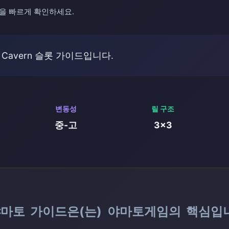
을 빠르게 확인하세요.
tal Cavern 슬롯 가이드입니다.
변동성
릴 구조
중-고
3x3
마토 가이드은(는) 야마토게임의 핵심입니다