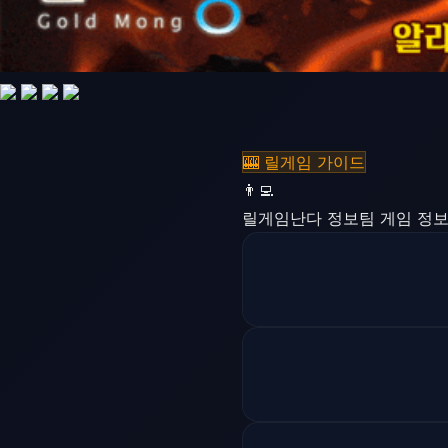
🎰 릴게임 가이드
👨‍💻
릴게임난다 정보팀
게임 정보