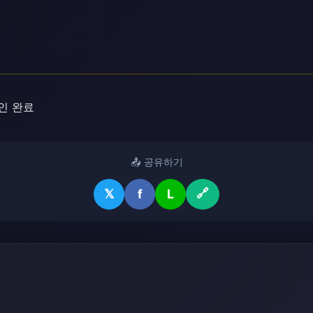
인 완료
📤 공유하기
𝕏
f
L
🔗