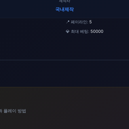
제작사
국내제작
📍 페이라인:
5
💎 최대 베팅:
50000
과 플레이 방법