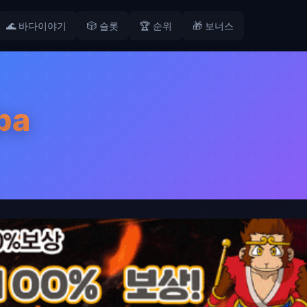
🌊 바다이야기
🎲 슬롯
🏆 순위
🎁 보너스
ba