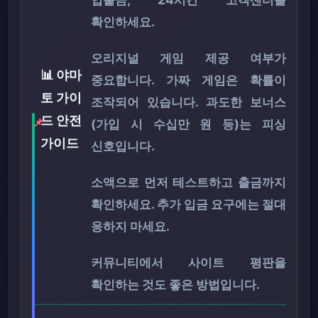
확인하세요.
오리지널 게임 제공 여부가
📊 야마
중요합니다. ​가짜 게임은 확률이
토 가이
조작되어 있습니다. ​​과도한 보너스
드 안전
(가입 시 수십만 원 등)는 피싱
가이드
신호입니다.
소액으로 먼저 테스트하고 출금까지
확인하세요. 추가 입금 요구에는 절대
응하지 마세요.
커뮤니티에서 사이트 평판을
확인하는 것도 좋은 방법입니다.