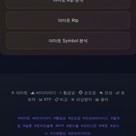
야마토 Rtp
야마토 Symbol 분석
⛵ 야마토 · 🌊 바다이야기 · ⭐ 황금성 · 🐵 손오공 · 🐬 오션 · 👶 초
보자 · 📊 RTP · 📋 비교 · 🚨 피싱방지 · 📖 용어
#야마토
#바다이야기
#황금성
#손오공
#오션파라다이스
#릴게
임
#슬롯
#온라인슬롯
#RTP
#환수율
#프리스핀
#잭팟
#보너
스
#고변동성
#초보자가이드