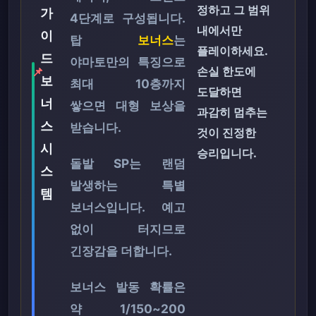
정하고 그 범위
가
4단계로 구성됩니다.
내에서만
이
탑
보너스
는
플레이하세요.
드
야마토만의 특징으로
손실 한도에
보
최대 10층까지
도달하면
너
쌓으면 대형 보상을
과감히 멈추는
스
받습니다.
것이 진정한
시
승리입니다.
돌발 SP는 랜덤
스
발생하는 특별
템
보너스입니다. ​예고
없이 터지므로
긴장감을 더합니다.
보너스 발동 확률은
약 1/150~200