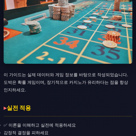
이 가이드는 실제 데이터와 게임 정보를 바탕으로 작성되었습니다. ​​
도박은 확률 게임이며, 장기적으로 카지노가 유리하다는 점을 항상
인지하세요.
실전 적용
✅ 이론을 이해하고 실전에 적용하세요
감정적 결정을 피하세요