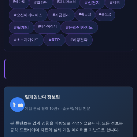
#야마토
#체리마스터
#알라딘
#신천지
#백경
#황금성
#손오공
#오션파라다이스
#자금관리
#바다이야기
#릴게임
#온라인카지노
#초보자가이드
#RTP
#베팅전략
릴게임난다 정보팀
👨‍💼
게임 분석 경력 10년+ · 슬롯/릴게임 전문
본 콘텐츠는 업계 경험을 바탕으로 작성되었습니다. ​​모든 정보는
공식 프로바이더 자료와 실제 게임 데이터를 기반으로 합니다.