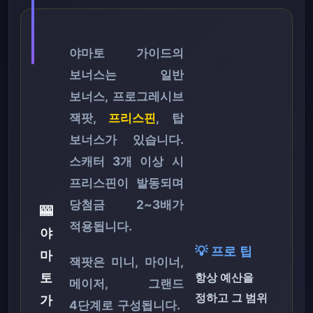
야마토 가이드의
보너스는 일반
보너스, 프로그레시브
잭팟,
프리스핀
, 탑
보너스가 있습니다.
스캐터 3개 이상 시
프리스핀이 발동되며
당첨금 2~3배가
🎰
적용됩니다.
야
💡 프로 팁
마
잭팟은 미니, 마이너,
토
항상 예산을
메이저, 그랜드
정하고 그 범위
가
4단계로 구성됩니다. ​​