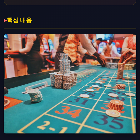
핵심 내용