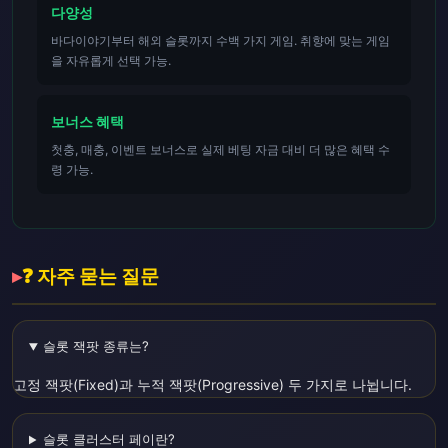
다양성
바다이야기부터 해외 슬롯까지 수백 가지 게임. 취향에 맞는 게임
을 자유롭게 선택 가능.
보너스 혜택
첫충, 매충, 이벤트 보너스로 실제 베팅 자금 대비 더 많은 혜택 수
령 가능.
❓ 자주 묻는 질문
슬롯 잭팟 종류는?
고정 잭팟(Fixed)과 누적 잭팟(Progressive) 두 가지로 나뉩니다.
슬롯 클러스터 페이란?