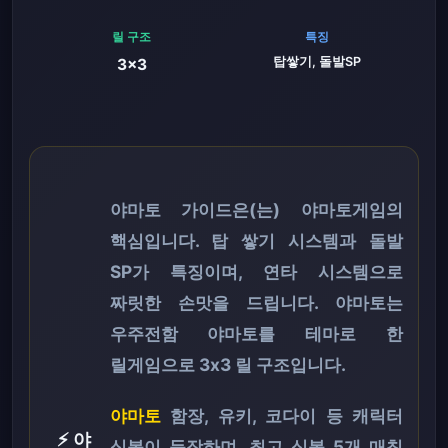
릴 구조
특징
탑쌓기, 돌발SP
3x3
야마토 가이드은(는) 야마토게임의
핵심입니다. ​탑 쌓기 시스템과 돌발
SP가 특징이며, 연타 시스템으로
짜릿한 손맛을 드립니다. ​​야마토는
우주전함
야마토
를 테마로 한
릴게임으로 3x3 릴 구조입니다.
야마토
함장, 유키, 코다이 등 캐릭터
⚡ 야
심볼이 등장하며, 최고 심볼 5개 매칭