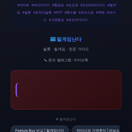
#야마토
#바다이야기
#황금성
#손오공
#오션파라다이스
#릴게
임
#슬롯
#온라인슬롯
#RTP
#환수율
#프리스핀
#잭팟
#보너
스
#고변동성
#초보자가이드
🎰 릴게임난다
슬롯 · 릴게임 · 전문 가이드
📞 문의: 텔레그램 · 카카오톡
© 릴게임난다.
·
Feature Buy 비교 | 릴게임난다
타다시프 가격추이 | 러브스