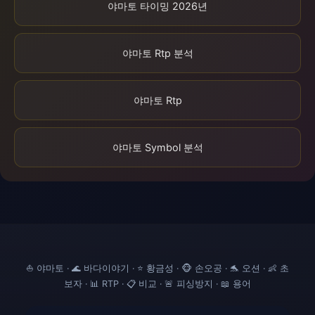
야마토 타이밍 2026년
야마토 Rtp 분석
야마토 Rtp
야마토 Symbol 분석
⛵ 야마토 · 🌊 바다이야기 · ⭐ 황금성 · 🐵 손오공 · 🐬 오션 · 👶 초
보자 · 📊 RTP · 📋 비교 · 🚨 피싱방지 · 📖 용어