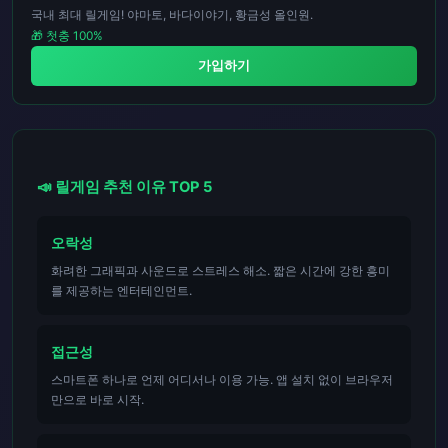
국내 최대 릴게임! 야마토, 바다이야기, 황금성 올인원.
🎁 첫충 100%
가입하기
📣 릴게임 추천 이유 TOP 5
오락성
화려한 그래픽과 사운드로 스트레스 해소. 짧은 시간에 강한 흥미
를 제공하는 엔터테인먼트.
접근성
스마트폰 하나로 언제 어디서나 이용 가능. 앱 설치 없이 브라우저
만으로 바로 시작.