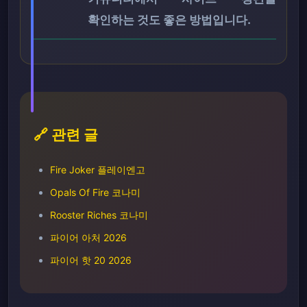
확인하는 것도 좋은 방법입니다.
🔗 관련 글
Fire Joker 플레이엔고
Opals Of Fire 코나미
Rooster Riches 코나미
파이어 아처 2026
파이어 핫 20 2026