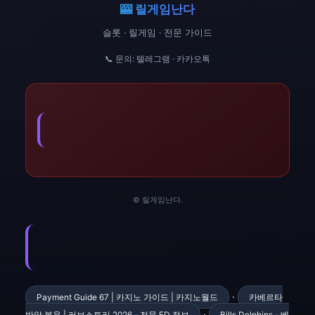
🎰 릴게임난다
슬롯 · 릴게임 · 전문 가이드
📞 문의: 텔레그램 · 카카오톡
© 릴게임난다.
·
Payment Guide 67 | 카지노 가이드 | 카지노월드
카베르타
·
반알 복용 | 러브스토리 2026 - 전문 ED 정보
Bills Dolphins - 베