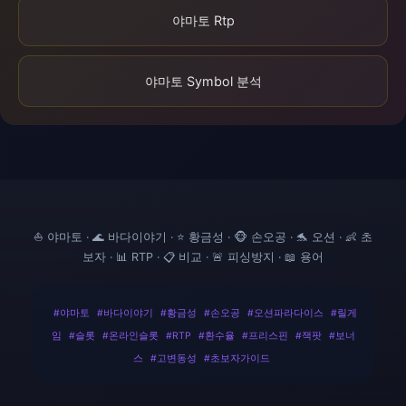
야마토 Rtp
야마토 Symbol 분석
⛵ 야마토 · 🌊 바다이야기 · ⭐ 황금성 · 🐵 손오공 · 🐬 오션 · 👶 초
보자 · 📊 RTP · 📋 비교 · 🚨 피싱방지 · 📖 용어
#야마토
#바다이야기
#황금성
#손오공
#오션파라다이스
#릴게
임
#슬롯
#온라인슬롯
#RTP
#환수율
#프리스핀
#잭팟
#보너
스
#고변동성
#초보자가이드