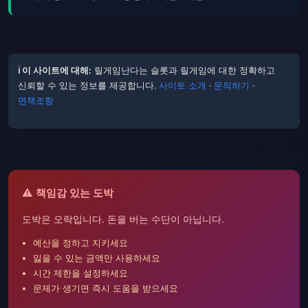
ℹ️ 이 사이트에 대해:
릴게임난다는 슬롯과 릴게임에 대한 정확하고
신뢰할 수 있는 정보를 제공합니다.
사이트 소개
·
문의하기
·
면책조항
⚠️ 책임감 있는 도박
도박은 오락입니다. ​​돈을 버는 수단이 아닙니다.
예산을 정하고 지키세요
잃을 수 있는 금액만 사용하세요
시간 제한을 설정하세요
문제가 생기면 즉시 도움을 받으세요