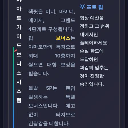
💡 프로 팁
마
잭팟은 미니, 마이너,
토
항상 예산을
메이저, 그랜드
정하고 그 범위
가
4단계로 구성됩니다. ​​
내에서만
이
탑
보너스
는
플레이하세요. ​​
드
야마토만의 특징으로
손실 한도에
보
최대 10층까지
도달하면
너
쌓으면 대형 보상을
과감히 멈추는
스
받습니다.
것이 진정한
시
승리입니다.
돌발 SP는 랜덤
스
발생하는 특별
템
보너스입니다. ​예고
없이 터지므로
긴장감을 더합니다.