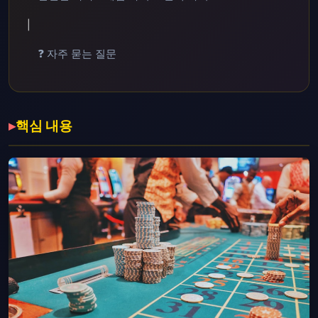
|
❓ 자주 묻는 질문
핵심 내용