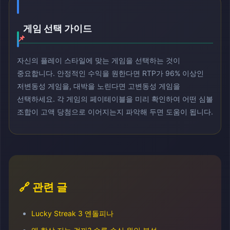
게임 선택 가이드
자신의 플레이 스타일에 맞는 게임을 선택하는 것이
중요합니다. 안정적인 수익을 원한다면 RTP가 96% 이상인
저변동성 게임을, 대박을 노린다면 고변동성 게임을
선택하세요. 각 게임의 페이테이블을 미리 확인하여 어떤 심볼
조합이 고액 당첨으로 이어지는지 파악해 두면 도움이 됩니다.
🔗 관련 글
Lucky Streak 3 엔돌피나