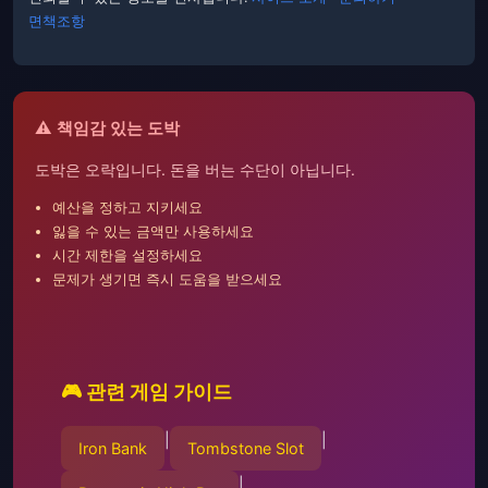
면책조항
⚠️ 책임감 있는 도박
도박은 오락입니다. 돈을 버는 수단이 아닙니다.
예산을 정하고 지키세요
잃을 수 있는 금액만 사용하세요
시간 제한을 설정하세요
문제가 생기면 즉시 도움을 받으세요
🎮 관련 게임 가이드
|
|
Iron Bank
Tombstone Slot
|