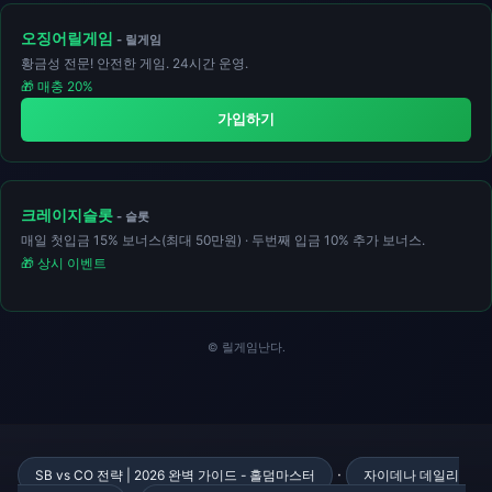
오징어릴게임
- 릴게임
황금성 전문! 안전한 게임. 24시간 운영.
🎁 매충 20%
가입하기
크레이지슬롯
- 슬롯
매일 첫입금 15% 보너스(최대 50만원) · 두번째 입금 10% 추가 보너스.
🎁 상시 이벤트
© 릴게임난다.
·
SB vs CO 전략 | 2026 완벽 가이드 - 홀덤마스터
자이데나 데일리