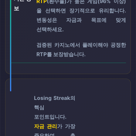
RTP
(환수율)가 높은 게임(96% 이상)
보
을 선택하면 장기적으로 유리합니다.
변동성은 자금과 목표에 맞게
선택하세요.
검증된 카지노에서 플레이해야 공정한
RTP를 보장받습니다.
Losing Streak의
핵심
포인트입니다. ​​
자금 관리
가 가장
중요하며, 총