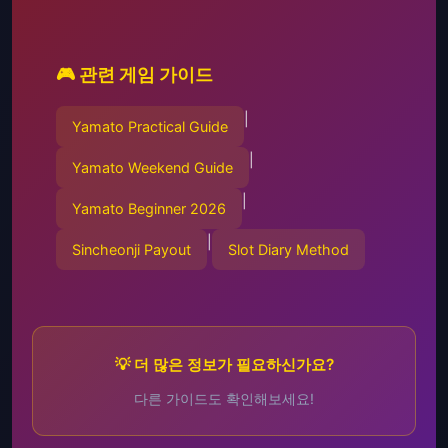
🎮 관련 게임 가이드
|
Yamato Practical Guide
|
Yamato Weekend Guide
|
Yamato Beginner 2026
|
Sincheonji Payout
Slot Diary Method
💡 더 많은 정보가 필요하신가요?
다른 가이드도 확인해보세요!