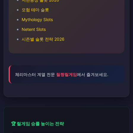
모험 테마 슬롯
Mythology Slots
Netent Slots
시즌별 슬롯 전략 2026
체리마스터 계열 전문
릴짱릴게임
에서 즐겨보세요.
🏆 릴게임 승률 높이는 전략