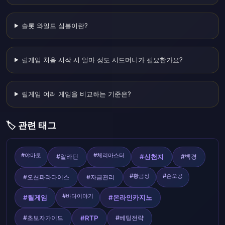
슬롯 와일드 심볼이란?
릴게임 처음 시작 시 얼마 정도 시드머니가 필요한가요?
릴게임 여러 게임을 비교하는 기준은?
🏷️ 관련 태그
#야마토
#체리마스터
#알라딘
#신천지
#백경
#황금성
#손오공
#오션파라다이스
#자금관리
#바다이야기
#릴게임
#온라인카지노
#초보자가이드
#RTP
#베팅전략