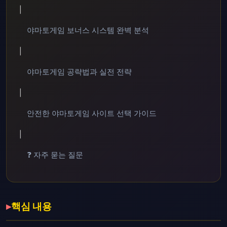
|
야마토게임 보너스 시스템 완벽 분석
|
야마토게임 공략법과 실전 전략
|
안전한 야마토게임 사이트 선택 가이드
|
❓ 자주 묻는 질문
핵심 내용