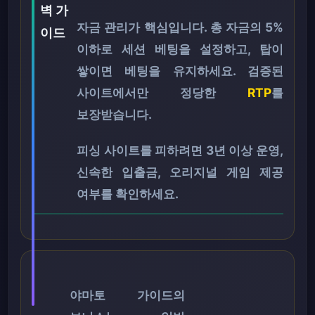
벽 가
자금 관리가 핵심입니다. 총 자금의 5%
이드
이하로 세션 베팅을 설정하고, 탑이
쌓이면 베팅을 유지하세요. ​검증된
사이트에서만 정당한
RTP
를
보장받습니다.
피싱 사이트를 피하려면 3년 이상 운영,
신속한 입출금, 오리지널 게임 제공
여부를 확인하세요.
야마토 가이드의