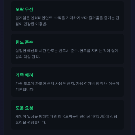
오락 우선
릴게임은 엔터테인먼트. 수익을 기대하기보다 즐거움을 즐기는 관
점이 건강한 이용법.
한도 준수
설정한 예산과 시간 한도는 반드시 준수. 한도를 지키는 것이 릴게
임의 핵심 원칙.
가족 배려
가족 모르게 과도한 금액 사용은 금지. 가용 여가비 범위 내 이용이
기본입니다.
도움 요청
게임이 일상을 방해한다면 한국도박문제관리센터(1336)에 상담
요청을 권장합니다.