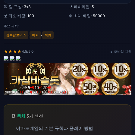
🎯 릴 구성:
3x3
📍 페이라인:
5
💰 최소 베팅:
100
💎 최대 베팅:
50000
주요 피처:
·
·
잠수함보너스
어뢰
잭팟
★★★★
4.5/5.0
📱 모바일 지원
📑
목차
5개 섹션
야마토게임의 기본 규칙과 플레이 방법