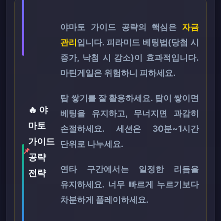
야마토 가이드 공략의 핵심은
자금
관리
입니다. ​피라미드 베팅법(당첨 시
증가, 낙첨 시 감소)이 효과적입니다.
마틴게일은 위험하니 피하세요.
탑 쌓기를 잘 활용하세요. ​​탑이 쌓이면
🔥 야
베팅을 유지하고, 무너지면 과감히
마토
손절하세요. 세션은 30분~1시간
가이드
단위로 나누세요.
공략
연타 구간에서는 일정한 리듬을
전략
유지하세요. 너무 빠르게 누르기보다
차분하게 플레이하세요.