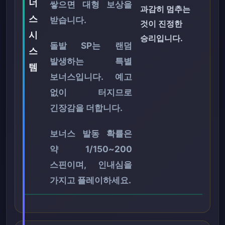
너
쌓으면 대형 보상을
과감히 멈추는
스
받습니다.
것이 진정한
시
승리입니다.
돌발 SP는 랜덤
스
발생하는 특별
템
보너스입니다. ​​예고
없이 터지므로
긴장감을 더합니다.
보너스 발동 확률은
약 1/150~200
스핀이며, 인내심을
가지고 플레이하세요.