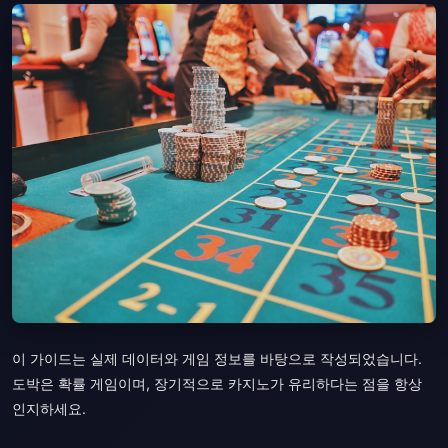
이 가이드는 실제 데이터와 게임 정보를 바탕으로 작성되었습니다.
도박은 확률 게임이며, 장기적으로 카지노가 유리하다는 점을 항상
인지하세요.