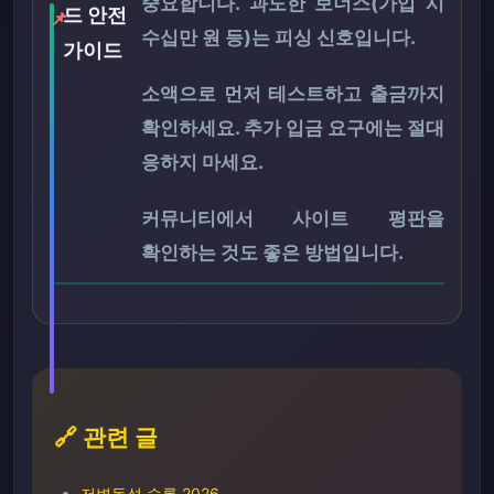
중요합니다. 과도한 보너스(가입 시
드 안전
수십만 원 등)는 피싱 신호입니다.
가이드
소액으로 먼저 테스트하고 출금까지
확인하세요. ​​추가 입금 요구에는 절대
응하지 마세요.
커뮤니티에서 사이트 평판을
확인하는 것도 좋은 방법입니다.
🔗 관련 글
저변동성 슬롯 2026