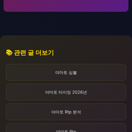
📚 관련 글 더보기
야마토 심볼
야마토 타이밍 2026년
야마토 Rtp 분석
야마토 Rtp