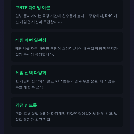
고RTP 타이밍 이론
일부 플레이어는 특정 시간대 환수율이 높다고 주장하나, RNG 기
반 게임은 시간과 무관합니다.
베팅 패턴 일관성
베팅액을 자주 바꾸면 판단이 흐려짐. 세션 내 동일 베팅액 유지가
결과 분석에 유리합니다.
게임 선택 다양화
한 게임에 집착하지 말고 RTP 높은 게임 위주로 순환. 새 게임은
무료 체험 후 선택.
감정 컨트롤
연패 후 베팅액 올리는 마틴게일 전략은 릴게임에서 매우 위험. 냉
정함 유지가 최고 전략.