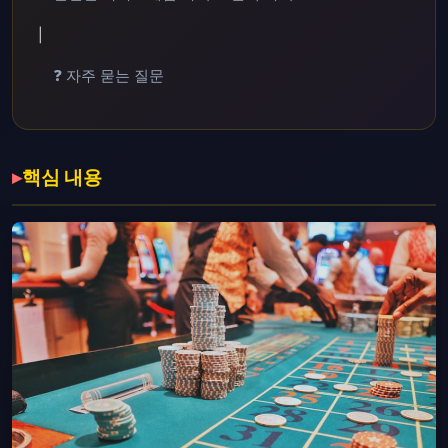
|
❓ 자주 묻는 질문
핵심 내용