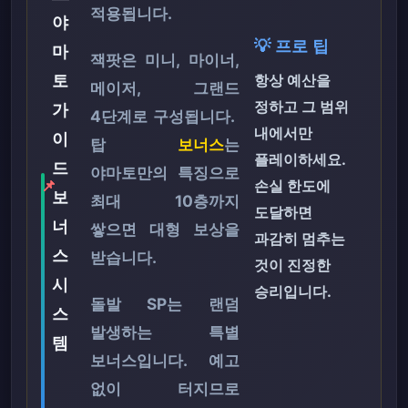
적용됩니다.
야
💡 프로 팁
마
잭팟은 미니, 마이너,
토
항상 예산을
메이저, 그랜드
정하고 그 범위
가
4단계로 구성됩니다. ​
내에서만
이
탑
보너스
는
플레이하세요. ​
드
야마토만의 특징으로
손실 한도에
보
최대 10층까지
도달하면
너
쌓으면 대형 보상을
과감히 멈추는
스
받습니다.
것이 진정한
시
승리입니다.
돌발 SP는 랜덤
스
발생하는 특별
템
보너스입니다. 예고
없이 터지므로