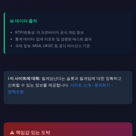
📊 데이터 출처
RTP/변동성: 각 프로바이더 공식 게임 정보
통계 데이터: 업계 리포트 및 검증된 테스트 결과
규제 정보: MGA, UKGC 등 공식 라이선스 기관
ℹ️ 이 사이트에 대해:
릴게임난다는 슬롯과 릴게임에 대한 정확하고
신뢰할 수 있는 정보를 제공합니다. ​
사이트 소개
·
문의하기
·
면책조항
⚠️ 책임감 있는 도박