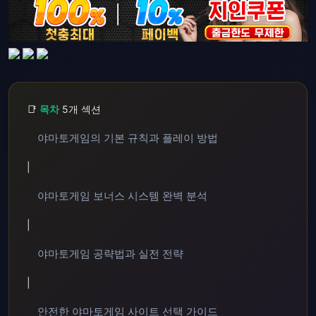
📑
목차
5개 섹션
야마토게임의 기본 규칙과 플레이 방법
|
야마토게임 보너스 시스템 완벽 분석
|
야마토게임 공략법과 실전 전략
|
안전한 야마토게임 사이트 선택 가이드