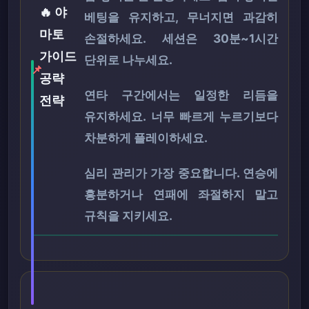
🔥 야
베팅을 유지하고, 무너지면 과감히
마토
손절하세요. 세션은 30분~1시간
가이드
단위로 나누세요.
공략
연타 구간에서는 일정한 리듬을
전략
유지하세요. 너무 빠르게 누르기보다
차분하게 플레이하세요.
심리 관리가 가장 중요합니다. ​연승에
흥분하거나 연패에 좌절하지 말고
규칙을 지키세요.