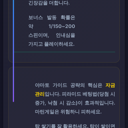
긴장감을 더합니다.
보너스 발동 확률은
약 1/150~200
스핀이며, 인내심을
가지고 플레이하세요.
야마토 가이드 공략의 핵심은
자금
관리
입니다. ​​피라미드 베팅법(당첨 시
증가, 낙첨 시 감소)이 효과적입니다.
마틴게일은 위험하니 피하세요.
탑 쌓기를 잘 활용하세요. ​탑이 쌓이면