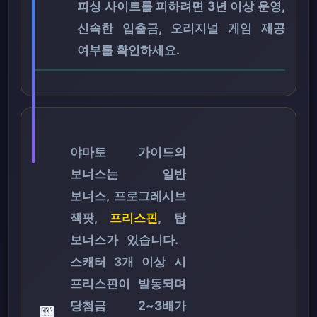
피싱 사이트를 피하려면 3년 이상 운영,
신속한 입출금, 오리지널 게임 제공
여부를 확인하세요.
야마토 가이드의
보너스는 일반
보너스, 프로그레시브
잭팟,
프리스핀
, 탑
보너스가 있습니다. ​​
스캐터 3개 이상 시
프리스핀이 발동되며
당첨금 2~3배가
🎰