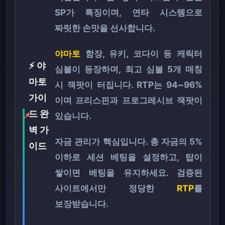
SP가 특징이며, 연타 시스템으로
짜릿한 손맛을 선사합니다.
야마토
함장, 유키, 코다이 등 캐릭터
⚡ 야
심볼이 등장하며, 최고 심볼 5개 매칭
마토
시 잭팟이 터집니다. RTP는 94~96%
가이
이며 프리스핀과 프로그레시브 잭팟이
드 완
있습니다.
벽 가
자금 관리가 핵심입니다. ​​총 자금의 5%
이드
이하로 세션 베팅을 설정하고, 탑이
쌓이면 베팅을 유지하세요. ​​검증된
사이트에서만 정당한
RTP
를
보장받습니다.