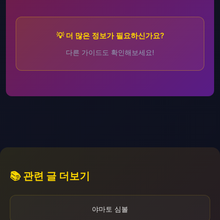
💡 더 많은 정보가 필요하신가요?
다른 가이드도 확인해보세요!
📚 관련 글 더보기
야마토 심볼