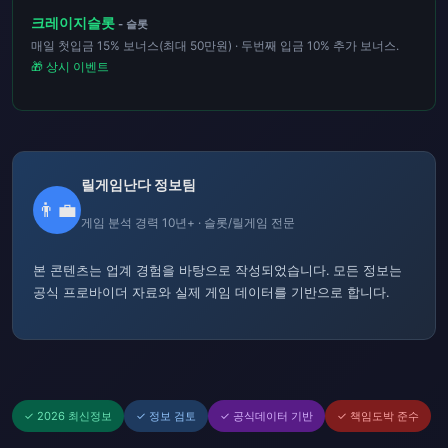
크레이지슬롯
- 슬롯
매일 첫입금 15% 보너스(최대 50만원) · 두번째 입금 10% 추가 보너스.
🎁 상시 이벤트
릴게임난다 정보팀
👨‍💼
게임 분석 경력 10년+ · 슬롯/릴게임 전문
본 콘텐츠는 업계 경험을 바탕으로 작성되었습니다. ​모든 정보는
공식 프로바이더 자료와 실제 게임 데이터를 기반으로 합니다.
✓ 2026 최신정보
✓ 정보 검토
✓ 공식데이터 기반
✓ 책임도박 준수