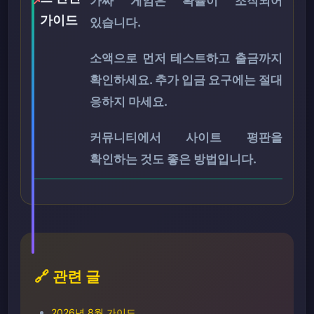
가짜 게임은 확률이 조작되어
가이드
있습니다.
소액으로 먼저 테스트하고 출금까지
확인하세요. 추가 입금 요구에는 절대
응하지 마세요.
커뮤니티에서 사이트 평판을
확인하는 것도 좋은 방법입니다.
🔗 관련 글
2026년 8월 가이드