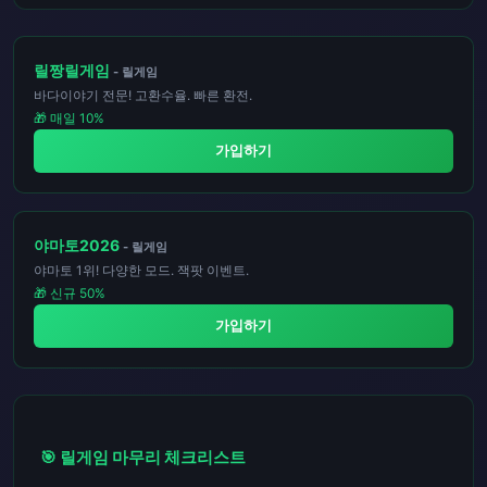
릴짱릴게임
- 릴게임
바다이야기 전문! 고환수율. 빠른 환전.
🎁 매일 10%
가입하기
야마토2026
- 릴게임
야마토 1위! 다양한 모드. 잭팟 이벤트.
🎁 신규 50%
가입하기
🎯 릴게임 마무리 체크리스트