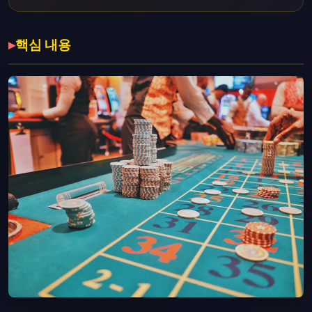
핵심 내용