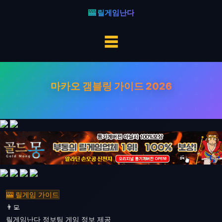
🎰 릴게임난다
☰
마카오 갬블링 가이드 2026
🎰 릴게임 가이드
👨‍💻
릴게임난다 정보팀
게임 정보 제공