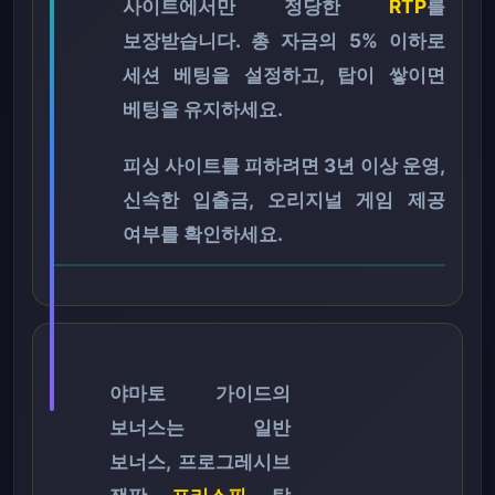
사이트에서만 정당한
RTP
를
보장받습니다. ​총 자금의 5% 이하로
세션 베팅을 설정하고, 탑이 쌓이면
베팅을 유지하세요.
피싱 사이트를 피하려면 3년 이상 운영,
신속한 입출금, 오리지널 게임 제공
여부를 확인하세요.
야마토 가이드의
보너스는 일반
보너스, 프로그레시브