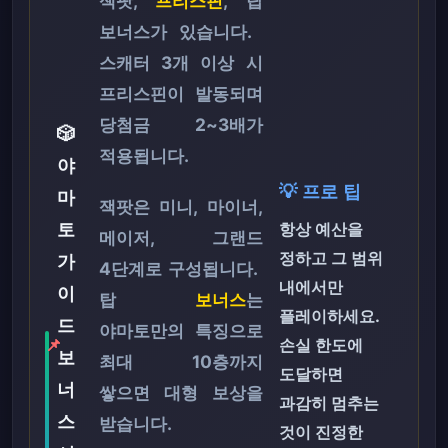
잭팟,
프리스핀
, 탑
보너스가 있습니다. ​
스캐터 3개 이상 시
프리스핀이 발동되며
당첨금 2~3배가
🎲
적용됩니다.
야
💡 프로 팁
마
잭팟은 미니, 마이너,
토
항상 예산을
메이저, 그랜드
정하고 그 범위
가
4단계로 구성됩니다. ​
내에서만
이
탑
보너스
는
플레이하세요. ​​
드
야마토만의 특징으로
손실 한도에
보
최대 10층까지
도달하면
너
쌓으면 대형 보상을
과감히 멈추는
스
받습니다.
것이 진정한