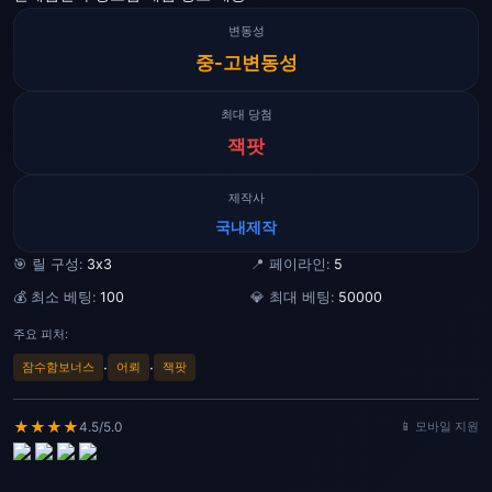
변동성
중-고변동성
최대 당첨
잭팟
제작사
국내제작
🎯 릴 구성:
3x3
📍 페이라인:
5
💰 최소 베팅:
100
💎 최대 베팅:
50000
주요 피처:
·
·
잠수함보너스
어뢰
잭팟
★★★★
4.5/5.0
📱 모바일 지원