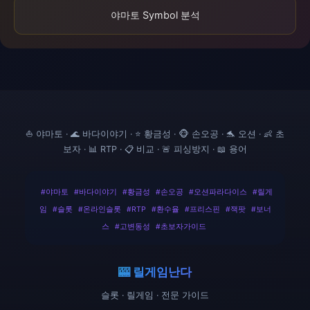
야마토 Symbol 분석
⛵ 야마토 · 🌊 바다이야기 · ⭐ 황금성 · 🐵 손오공 · 🐬 오션 · 👶 초
보자 · 📊 RTP · 📋 비교 · 🚨 피싱방지 · 📖 용어
#야마토
#바다이야기
#황금성
#손오공
#오션파라다이스
#릴게
임
#슬롯
#온라인슬롯
#RTP
#환수율
#프리스핀
#잭팟
#보너
스
#고변동성
#초보자가이드
🎰 릴게임난다
슬롯 · 릴게임 · 전문 가이드