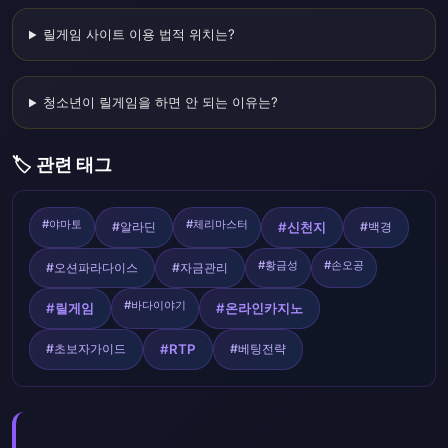
릴게임 사이트 이용 법적 위치는?
청소년이 릴게임을 하면 안 되는 이유는?
🏷️ 관련 태그
#야마토
#체리마스터
#알라딘
#신천지
#백경
#황금성
#손오공
#오션파라다이스
#자금관리
#바다이야기
#릴게임
#온라인카지노
#초보자가이드
#RTP
#베팅전략