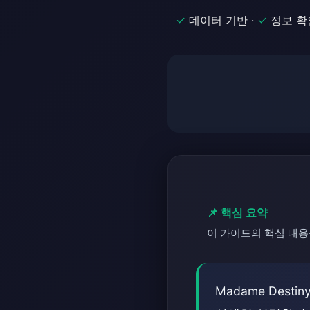
✓
데이터 기반 ·
✓
정보 확
📌 핵심 요약
이 가이드의 핵심 내용
Madame Des