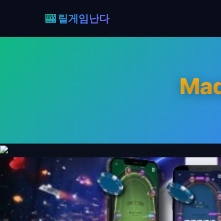
🎰 릴게임난다
Ma