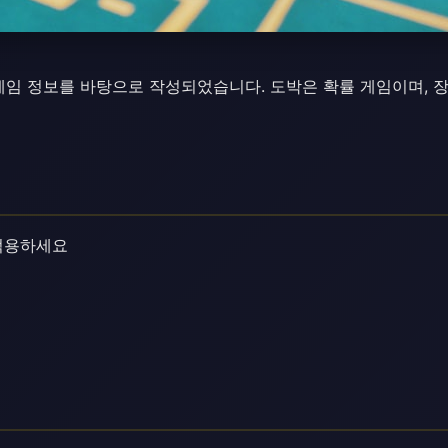
게임 정보를 바탕으로 작성되었습니다. 도박은 확률 게임이며,
적용하세요