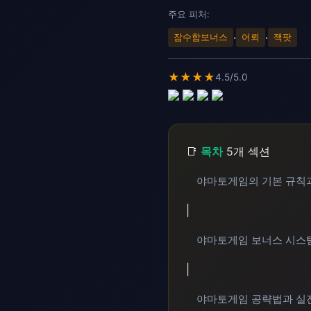
주요 피처:
·
·
잠수함보너스
어뢰
잭팟
★★★★
4.5/5.0
📑
목차
5개 섹션
야마토게임의 기본 규칙
|
야마토게임 보너스 시스템
|
야마토게임 공략법과 실