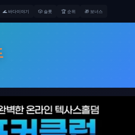
🌊 바다이야기
🎲 슬롯
🏆 순위
🎁 보너스
드