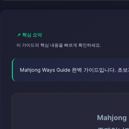
📌 핵심 요약
이 가이드의 핵심 내용을 빠르게 확인하세요.
Mahjong Ways Guide 완벽 가이드입니다
Mahjon