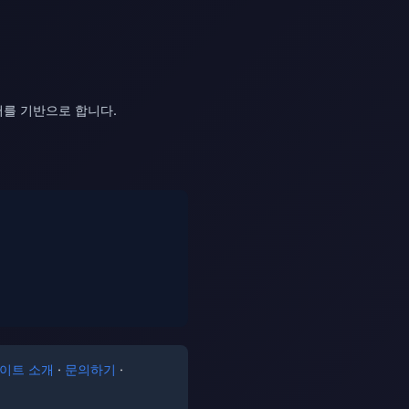
터를 기반으로 합니다.
이트 소개
·
문의하기
·