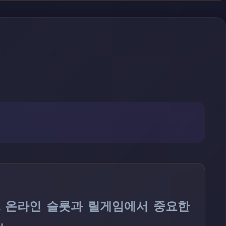
. ​온라인 슬롯과
릴게임
에서 중요한