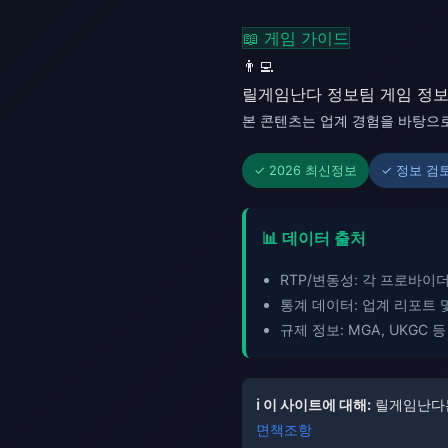
📖 게임 가이드
👨‍💻
릴게임난다 정보팀
게임 정보
본 콘텐츠는 업계 경험을 바탕으로
✓ 2026 최신정보
✓ 정보 검
📊 데이터 출처
RTP/변동성: 각 프로바이
통계 데이터: 업계 리포트 
규제 정보: MGA, UKGC
ℹ️ 이 사이트에 대해:
릴게임난다는
면책조항