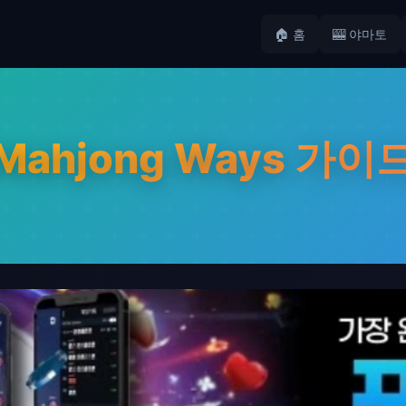
🏠 홈
🎰 야마토
Mahjong Ways 가이