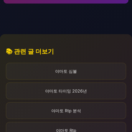
📚 관련 글 더보기
야마토 심볼
야마토 타이밍 2026년
야마토 Rtp 분석
야마토 Rtp