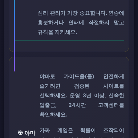
심리 관리가 가장 중요합니다. ​연승에
흥분하거나 연패에 좌절하지 말고
규칙을 지키세요.
야마토 가이드을(를) 안전하게
즐기려면 검증된 사이트를
선택하세요. ​운영 3년 이상, 신속한
입출금, 24시간 고객센터를
확인하세요.
​가짜 게임은 확률이 조작되어
🎯 야마