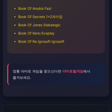
Book Of Anubis Fazi
Book Of Secrets 1x2게이밍
Book Of Jones Stakelogic
Book Of Keno Evoplay
Book Of Ra Igrosoft Igrosoft
정통 야마토 게임을 찾으신다면
야마토릴게임
에서
즐겨보세요.