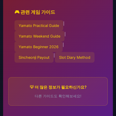
🎮 관련 게임 가이드
|
Yamato Practical Guide
|
Yamato Weekend Guide
|
Yamato Beginner 2026
|
Sincheonji Payout
Slot Diary Method
💡 더 많은 정보가 필요하신가요?
다른 가이드도 확인해보세요!