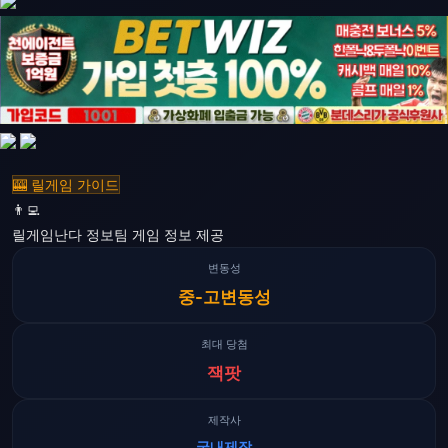
🎰 릴게임 가이드
👨‍💻
릴게임난다 정보팀
게임 정보 제공
변동성
중-고변동성
최대 당첨
잭팟
제작사
국내제작