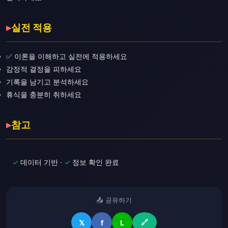
실전 적용
✅ 이론을 이해하고 실전에 적용하세요
감정적 결정을 피하세요
기록을 남기고 분석하세요
휴식을 충분히 취하세요
참고
✓
데이터 기반 ·
✓
정보 확인 완료
📤 공유하기
𝕏
f
L
🔗