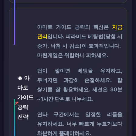
야마토 가이드 공략의 핵심은
자금
관리
입니다. 피라미드 베팅법(당첨 시
증가, 낙첨 시 감소)이 효과적입니다. ​
마틴게일은 위험하니 피하세요.
탑이 쌓이면 베팅을 유지하고,
🔥 야
무너지면 과감히 손절하세요. 탑
마토
쌓기를 잘 활용하세요. ​세션은 30분
가이드
~1시간 단위로 나누세요.
공략
연타 구간에서는 일정한 리듬을
전략
유지하세요. 너무 빠르게 누르기보다
차분하게 플레이하세요.