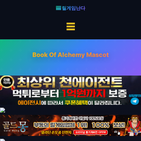
🎰 릴게임난다
☰
Book Of Alchemy Mascot