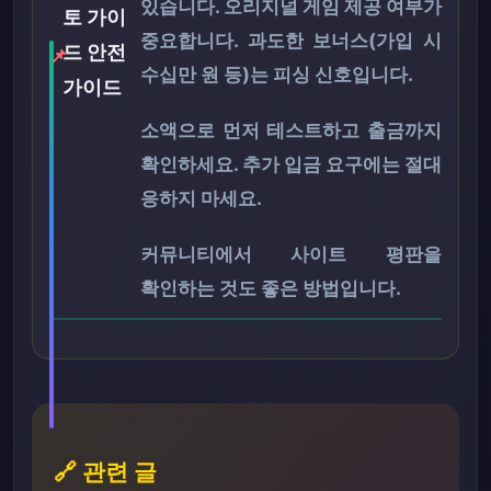
있습니다. 오리지널 게임 제공 여부가
토 가이
중요합니다. ​과도한 보너스(가입 시
드 안전
수십만 원 등)는 피싱 신호입니다.
가이드
소액으로 먼저 테스트하고 출금까지
확인하세요. ​​추가 입금 요구에는 절대
응하지 마세요.
커뮤니티에서 사이트 평판을
확인하는 것도 좋은 방법입니다.
🔗 관련 글