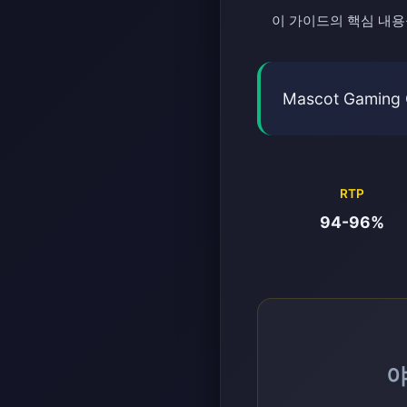
이 가이드의 핵심 내용
Mascot Gamin
RTP
94-96%
​