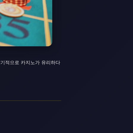
 장기적으로 카지노가 유리하다