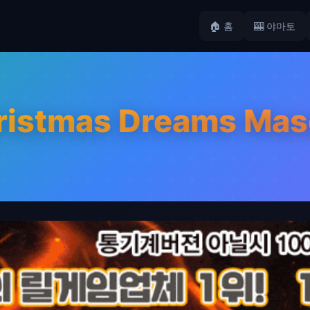
🏠 홈
🎰 야마토
ristmas Dreams Mas