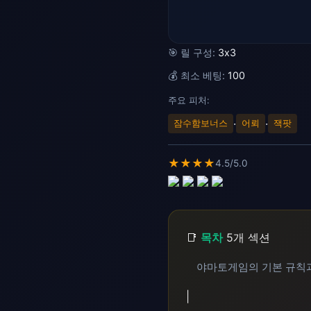
🎯 릴 구성:
3x3
💰 최소 베팅:
100
주요 피처:
·
·
잠수함보너스
어뢰
잭팟
★★★★
4.5/5.0
📑
목차
5개 섹션
야마토게임의 기본 규칙
|