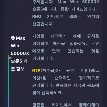
주제입니다. Max Win 50000X
슬롯S에 대한 종합 가이드입니다. ​
RNG 기반으로 결과는 완전히
랜덤입니다.
게임을 시작하기 전에 규칙을
🎯 Max
이해하고 예산을 정하세요. ​무료
Win
데모로 먼저 연습하는 것을
50000X
권장합니다.
슬롯S 기
본 정보
RTP
(환수율)가 높은 게임(96%
이상)을 선택하면 장기적으로
유리합니다. ​변동성은 자금과 목표에
맞게 선택하세요.
검증된 카지노에서 플레이해야