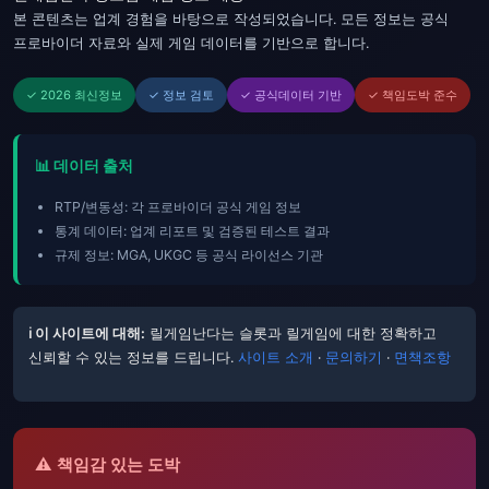
본 콘텐츠는 업계 경험을 바탕으로 작성되었습니다. ​​모든 정보는 공식
프로바이더 자료와 실제 게임 데이터를 기반으로 합니다.
✓ 2026 최신정보
✓ 정보 검토
✓ 공식데이터 기반
✓ 책임도박 준수
📊 데이터 출처
RTP/변동성: 각 프로바이더 공식 게임 정보
통계 데이터: 업계 리포트 및 검증된 테스트 결과
규제 정보: MGA, UKGC 등 공식 라이선스 기관
ℹ️ 이 사이트에 대해:
릴게임난다는 슬롯과 릴게임에 대한 정확하고
신뢰할 수 있는 정보를 드립니다.
사이트 소개
·
문의하기
·
면책조항
⚠️ 책임감 있는 도박