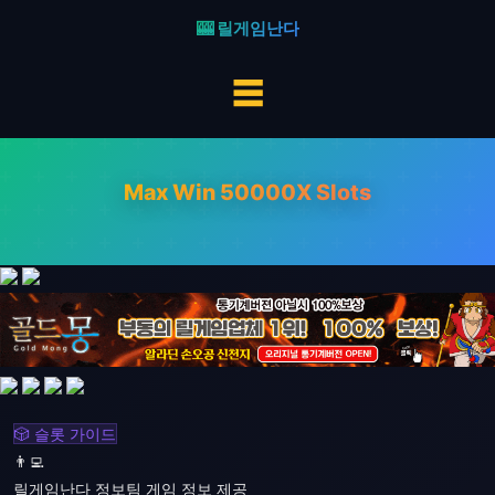
🎰 릴게임난다
☰
Max Win 50000X Slots
🎲 슬롯 가이드
👨‍💻
릴게임난다 정보팀
게임 정보 제공