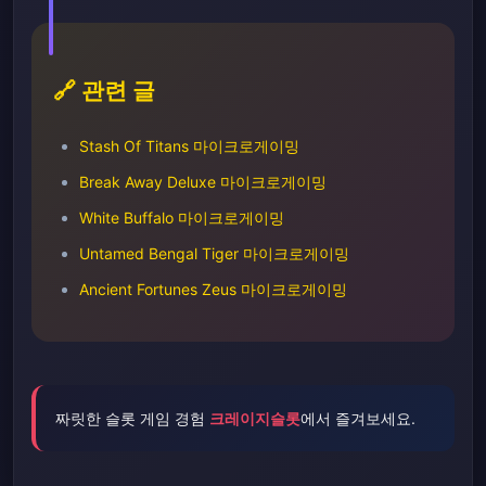
🔗 관련 글
Stash Of Titans 마이크로게이밍
Break Away Deluxe 마이크로게이밍
White Buffalo 마이크로게이밍
Untamed Bengal Tiger 마이크로게이밍
Ancient Fortunes Zeus 마이크로게이밍
짜릿한 슬롯 게임 경험
크레이지슬롯
에서 즐겨보세요.