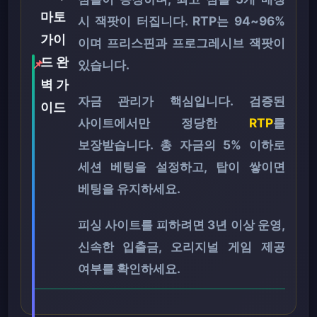
마토
시 잭팟이 터집니다. ​​RTP는 94~96%
가이
이며 프리스핀과 프로그레시브 잭팟이
드 완
있습니다.
벽 가
자금 관리가 핵심입니다. ​검증된
이드
사이트에서만 정당한
RTP
를
보장받습니다. ​​총 자금의 5% 이하로
세션 베팅을 설정하고, 탑이 쌓이면
베팅을 유지하세요.
피싱 사이트를 피하려면 3년 이상 운영,
신속한 입출금, 오리지널 게임 제공
여부를 확인하세요.