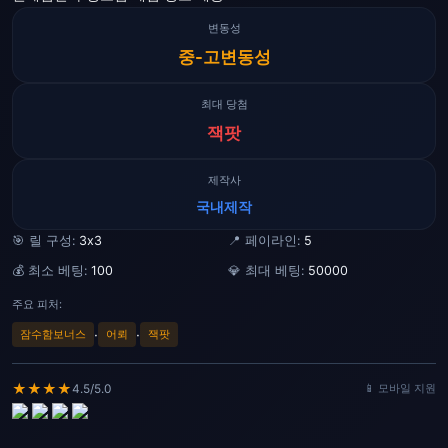
변동성
중-고변동성
최대 당첨
잭팟
제작사
국내제작
🎯 릴 구성:
3x3
📍 페이라인:
5
💰 최소 베팅:
100
💎 최대 베팅:
50000
주요 피처:
·
·
잠수함보너스
어뢰
잭팟
★★★★
4.5/5.0
📱 모바일 지원