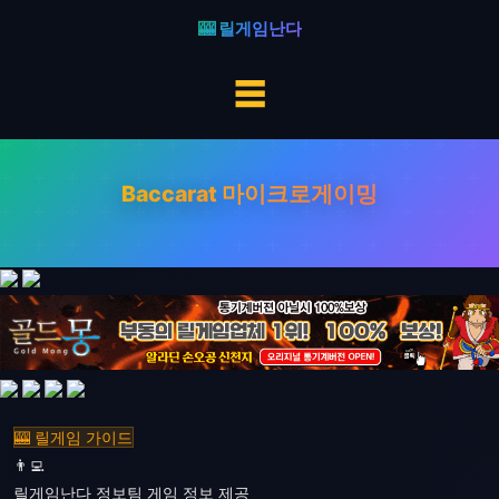
🎰 릴게임난다
☰
Baccarat 마이크로게이밍
🎰 릴게임 가이드
👨‍💻
릴게임난다 정보팀
게임 정보 제공