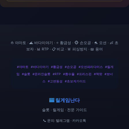
⛵ 야마토 · 🌊 바다이야기 · ⭐ 황금성 · 🐵 손오공 · 🐬 오션 · 👶 초
보자 · 📊 RTP · 📋 비교 · 🚨 피싱방지 · 📖 용어
#야마토
#바다이야기
#황금성
#손오공
#오션파라다이스
#릴게
임
#슬롯
#온라인슬롯
#RTP
#환수율
#프리스핀
#잭팟
#보너
스
#고변동성
#초보자가이드
🎰 릴게임난다
슬롯 · 릴게임 · 전문 가이드
📞 문의: 텔레그램 · 카카오톡