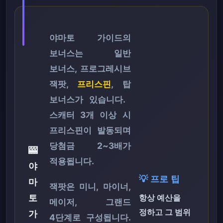
야마토 가이드의
보너스는 일반
보너스, 프로그레시브
잭팟,
프리스핀
, 탑
보너스가 있습니다. ​​
스캐터 3개 이상 시
프리스핀이 발동되며
당첨금 2~3배가
🎰
적용됩니다.
야
💡 프로 팁
마
잭팟은 미니, 마이너,
토
항상 예산을
메이저, 그랜드
정하고 그 범위
가
4단계로 구성됩니다.