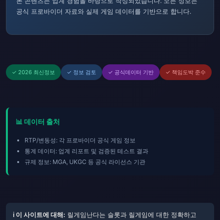
본 콘텐츠는 업계 경험을 바탕으로 작성되었습니다. 모든 정보는
공식 프로바이더 자료와 실제 게임 데이터를 기반으로 합니다.
✓ 2026 최신정보
✓ 정보 검토
✓ 공식데이터 기반
✓ 책임도박 준수
📊 데이터 출처
RTP/변동성: 각 프로바이더 공식 게임 정보
통계 데이터: 업계 리포트 및 검증된 테스트 결과
규제 정보: MGA, UKGC 등 공식 라이선스 기관
ℹ️ 이 사이트에 대해:
릴게임난다는 슬롯과 릴게임에 대한 정확하고