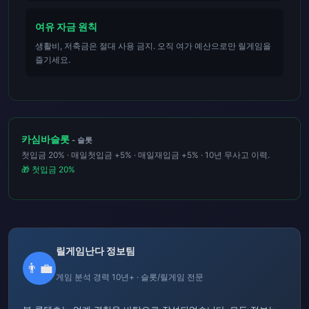
여유 자금 원칙
생활비, 저축금은 절대 사용 금지. 오직 여가 예산으로만 릴게임을
즐기세요.
카심바슬롯
- 슬롯
첫입금 20% · 매일첫입금 +5% · 매일재입금 +5% · 10년 무사고 이력.
🎁 첫입금 20%
릴게임난다 정보팀
👨‍💼
게임 분석 경력 10년+ · 슬롯/릴게임 전문