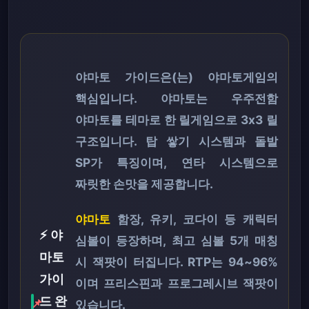
야마토 가이드은(는) 야마토게임의
핵심입니다. 야마토는 우주전함
야마토
를 테마로 한 릴게임으로 3x3 릴
구조입니다. ​​탑 쌓기 시스템과 돌발
SP가 특징이며, 연타 시스템으로
짜릿한 손맛을 제공합니다.
야마토
함장, 유키, 코다이 등 캐릭터
⚡ 야
심볼이 등장하며, 최고 심볼 5개 매칭
마토
시 잭팟이 터집니다. ​​RTP는 94~96%
가이
이며 프리스핀과 프로그레시브 잭팟이
드 완
있습니다.