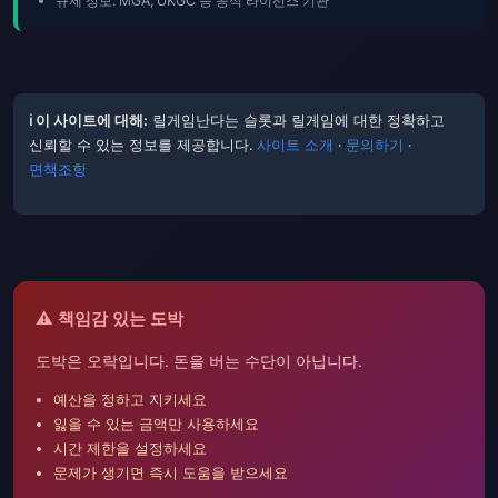
규제 정보: MGA, UKGC 등 공식 라이선스 기관
ℹ️ 이 사이트에 대해:
릴게임난다는 슬롯과 릴게임에 대한 정확하고
신뢰할 수 있는 정보를 제공합니다. ​
사이트 소개
·
문의하기
·
면책조항
⚠️ 책임감 있는 도박
도박은 오락입니다. 돈을 버는 수단이 아닙니다.
예산을 정하고 지키세요
잃을 수 있는 금액만 사용하세요
시간 제한을 설정하세요
문제가 생기면 즉시 도움을 받으세요