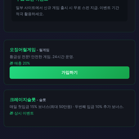
일부 사이트에서 신규 게임 출시 시 무료 스핀 지급. 이벤트 기간
적극 활용하세요.
오징어릴게임
- 릴게임
황금성 전문! 안전한 게임. 24시간 운영.
🎁 매충 20%
가입하기
크레이지슬롯
- 슬롯
매일 첫입금 15% 보너스(최대 50만원) · 두번째 입금 10% 추가 보너스.
🎁 상시 이벤트