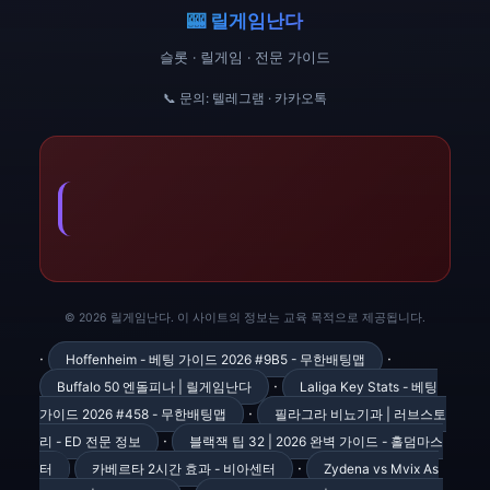
🎰 릴게임난다
슬롯 · 릴게임 · 전문 가이드
📞 문의: 텔레그램 · 카카오톡
© 2026 릴게임난다. ​​이 사이트의 정보는 교육 목적으로 제공됩니다.
·
·
Hoffenheim - 베팅 가이드 2026 #9B5 - 무한배팅맵
·
Buffalo 50 엔돌피나 | 릴게임난다
Laliga Key Stats - 베팅
·
가이드 2026 #458 - 무한배팅맵
필라그라 비뇨기과 | 러브스토
·
리 - ED 전문 정보
블랙잭 팁 32 | 2026 완벽 가이드 - 홀덤마스
·
터
카베르타 2시간 효과 - 비아센터
Zydena vs Mvix As