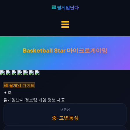
🎰 릴게임난다
☰
Basketball Star 마이크로게이밍
🎰 릴게임 가이드
👨‍💻
릴게임난다 정보팀
게임 정보 제공
변동성
중-고변동성