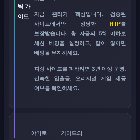
벽 가
자금 관리가 핵심입니다. ​​검증된
이드
사이트에서만 정당한
RTP
를
보장받습니다. ​​총 자금의 5% 이하로
세션 베팅을 설정하고, 탑이 쌓이면
베팅을 유지하세요.
피싱 사이트를 피하려면 3년 이상 운영,
신속한 입출금, 오리지널 게임 제공
여부를 확인하세요.
야마토 가이드의