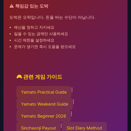
⚠️ 책임감 있는 도박
도박은 오락입니다. ​돈을 버는 수단이 아닙니다.
예산을 정하고 지키세요
잃을 수 있는 금액만 사용하세요
시간 제한을 설정하세요
문제가 생기면 즉시 도움을 받으세요
🎮 관련 게임 가이드
|
Yamato Practical Guide
|
Yamato Weekend Guide
|
Yamato Beginner 2026
|
Sincheonji Payout
Slot Diary Method