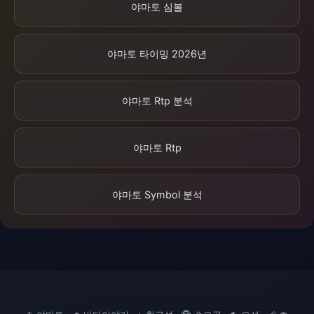
야마토 심볼
야마토 타이밍 2026년
야마토 Rtp 분석
야마토 Rtp
야마토 Symbol 분석