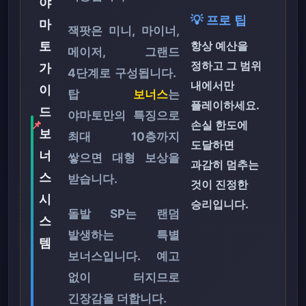
야
💡 프로 팁
마
잭팟은 미니, 마이너,
토
항상 예산을
메이저, 그랜드
정하고 그 범위
가
4단계로 구성됩니다. ​
내에서만
이
탑
보너스
는
플레이하세요. ​
드
야마토만의 특징으로
손실 한도에
보
최대 10층까지
도달하면
너
쌓으면 대형 보상을
과감히 멈추는
스
받습니다.
것이 진정한
시
승리입니다.
돌발 SP는 랜덤
스
발생하는 특별
템
보너스입니다. 예고
없이 터지므로
긴장감을 더합니다.