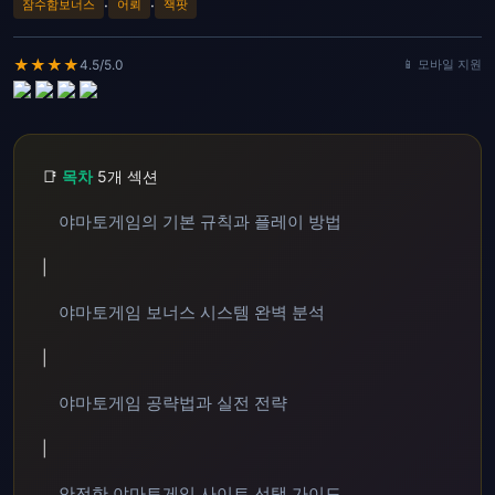
·
·
잠수함보너스
어뢰
잭팟
★★★★
4.5/5.0
📱 모바일 지원
📑
목차
5개 섹션
야마토게임의 기본 규칙과 플레이 방법
|
야마토게임 보너스 시스템 완벽 분석
|
야마토게임 공략법과 실전 전략
|
안전한 야마토게임 사이트 선택 가이드