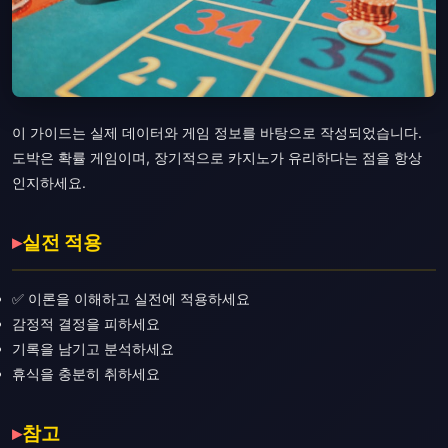
이 가이드는 실제 데이터와 게임 정보를 바탕으로 작성되었습니다. ​
도박은 확률 게임이며, 장기적으로 카지노가 유리하다는 점을 항상
인지하세요.
실전 적용
✅ 이론을 이해하고 실전에 적용하세요
감정적 결정을 피하세요
기록을 남기고 분석하세요
휴식을 충분히 취하세요
참고