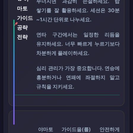
무너지면 과감히 손절하세요. 탑
마토
쌓기를 잘 활용하세요. ​세션은 30분
가이드
~1시간 단위로 나누세요.
공략
연타 구간에서는 일정한 리듬을
전략
유지하세요. ​​너무 빠르게 누르기보다
차분하게 플레이하세요.
심리 관리가 가장 중요합니다. ​연승에
흥분하거나 연패에 좌절하지 말고
규칙을 지키세요.
야마토 가이드을(를) 안전하게