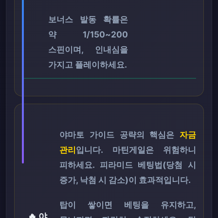
보너스 발동 확률은
약 1/150~200
스핀이며, 인내심을
가지고 플레이하세요.
야마토 가이드 공략의 핵심은
자금
관리
입니다. ​마틴게일은 위험하니
피하세요. ​​피라미드 베팅법(당첨 시
증가, 낙첨 시 감소)이 효과적입니다.
​​탑이 쌓이면 베팅을 유지하고,
🔥 야