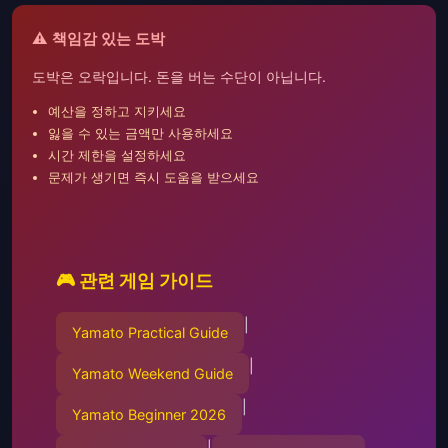
⚠️ 책임감 있는 도박
도박은 오락입니다. ​돈을 버는 수단이 아닙니다.
예산을 정하고 지키세요
잃을 수 있는 금액만 사용하세요
시간 제한을 설정하세요
문제가 생기면 즉시 도움을 받으세요
🎮 관련 게임 가이드
|
Yamato Practical Guide
|
Yamato Weekend Guide
|
Yamato Beginner 2026
|