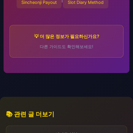
Sincheonji Payout
Slot Diary Method
💡 더 많은 정보가 필요하신가요?
다른 가이드도 확인해보세요!
📚 관련 글 더보기