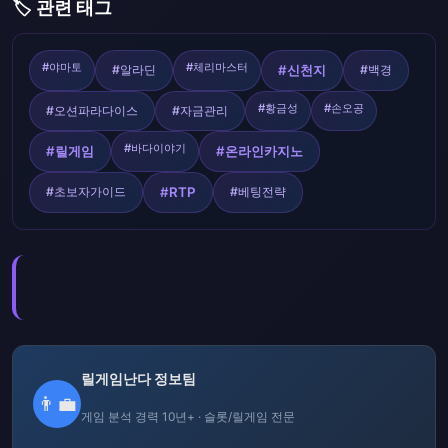
🏷️ 관련 태그
#야마토
#체리마스터
#알라딘
#신천지
#백경
#황금성
#손오공
#오션파라다이스
#자금관리
#바다이야기
#릴게임
#온라인카지노
#초보자가이드
#RTP
#베팅전략
릴게임난다 정보팀
👨‍💼
게임 분석 경력 10년+ · 슬롯/릴게임 전문