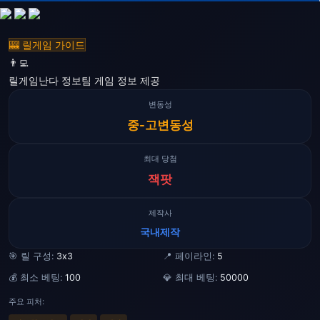
🎰 릴게임 가이드
👨‍💻
릴게임난다 정보팀
게임 정보 제공
변동성
중-고변동성
최대 당첨
잭팟
제작사
국내제작
🎯 릴 구성:
3x3
📍 페이라인:
5
💰 최소 베팅:
100
💎 최대 베팅:
50000
주요 피처: