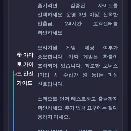
즐기려면 검증된 사이트를
선택하세요. ​​운영 3년 이상, 신속한
입출금, 24시간 고객센터를
확인하세요.
오리지널 게임 제공 여부가
🎯 야마
중요합니다. ​​가짜 게임은 확률이
토 가이
조작되어 있습니다. ​과도한 보너스
드 안전
(가입 시 수십만 원 등)는 피싱
가이드
신호입니다.
소액으로 먼저 테스트하고 출금까지
확인하세요. ​​추가 입금 요구에는 절대
응하지 마세요.