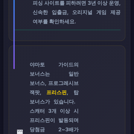
피싱 사이트를 피하려면 3년 이상 운영,
신속한 입출금, 오리지널 게임 제공
여부를 확인하세요.
야마토 가이드의
보너스는 일반
보너스, 프로그레시브
잭팟,
프리스핀
, 탑
보너스가 있습니다. ​​
스캐터 3개 이상 시
프리스핀이 발동되며
당첨금 2~3배가
🎰