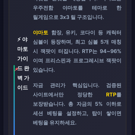
우주전함
야마토
를 테마로 한
릴게임으로 3x3 릴 구조입니다.
야마토
함장, 유키, 코다이 등 캐릭터
⚡ 야
심볼이 등장하며, 최고 심볼 5개 매칭
마토
시 잭팟이 터집니다. ​RTP는 94~96%
가이
이며 프리스핀과 프로그레시브 잭팟이
드 완
있습니다.
벽 가
자금 관리가 핵심입니다. ​검증된
이드
사이트에서만 정당한
RTP
를
보장받습니다. 총 자금의 5% 이하로
세션 베팅을 설정하고, 탑이 쌓이면
베팅을 유지하세요.