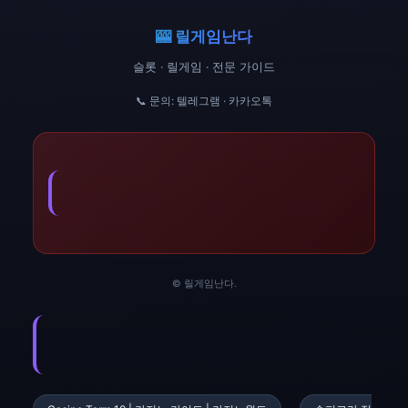
🎰 릴게임난다
슬롯 · 릴게임 · 전문 가이드
📞 문의: 텔레그램 · 카카오톡
© 릴게임난다.