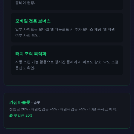
플레이 권장.
모바일 전용 보너스
일부 사이트는 모바일 앱 다운로드 시 추가 보너스 제공. 앱 지원
여부 사전 확인.
터치 조작 최적화
자동 스핀 기능 활용으로 장시간 플레이 시 피로도 감소. 속도 조절
옵션도 확인.
카심바슬롯
- 슬롯
첫입금 20% · 매일첫입금 +5% · 매일재입금 +5% · 10년 무사고 이력.
🎁 첫입금 20%