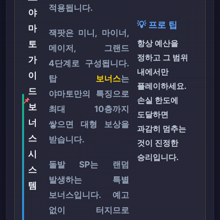
적용됩니다.
야
💡 프로 팁
마
잭팟은 미니, 마이너,
토
항상 예산을
메이저, 그랜드
정하고 그 범위
가
4단계로 구성됩니다.
내에서만
이
탑
보너스
는
플레이하세요. ​
드
야마토만의 특징으로
손실 한도에
보
최대 10층까지
도달하면
너
쌓으면 대형 보상을
과감히 멈추는
스
받습니다.
것이 진정한
시
승리입니다.
돌발 SP는 랜덤
스
발생하는 특별
템
보너스입니다. ​예고
없이 터지므로