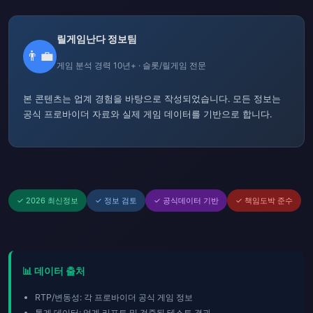
릴게임난다 정보팀
👨‍💼
게임 분석 경력 10년+ · 슬롯/릴게임 전문
본 콘텐츠는 업계 경험을 바탕으로 작성되었습니다. ​​모든 정보는
공식 프로바이더 자료와 실제 게임 데이터를 기반으로 합니다.
✓ 2026 최신정보
✓ 정보 검토
✓ 공식데이터 기반
✓ 책임도박 준수
📊 데이터 출처
RTP/변동성: 각 프로바이더 공식 게임 정보
통계 데이터: 업계 리포트 및 검증된 테스트 결과