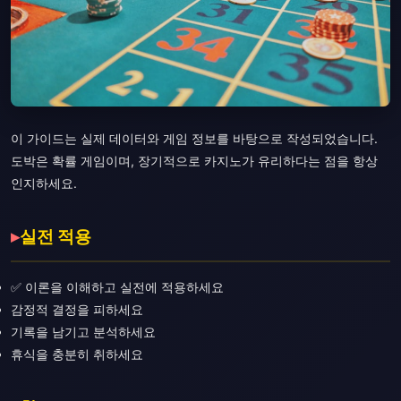
이 가이드는 실제 데이터와 게임 정보를 바탕으로 작성되었습니다. ​​
도박은 확률 게임이며, 장기적으로 카지노가 유리하다는 점을 항상
인지하세요.
실전 적용
✅ 이론을 이해하고 실전에 적용하세요
감정적 결정을 피하세요
기록을 남기고 분석하세요
휴식을 충분히 취하세요