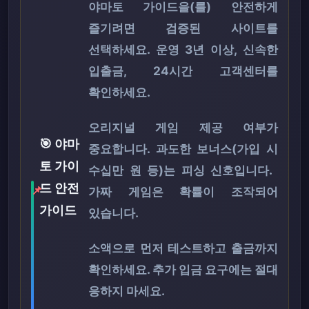
야마토 가이드을(를) 안전하게
즐기려면 검증된 사이트를
선택하세요. ​​운영 3년 이상, 신속한
입출금, 24시간 고객센터를
확인하세요.
오리지널 게임 제공 여부가
🎯 야마
중요합니다. ​​과도한 보너스(가입 시
토 가이
수십만 원 등)는 피싱 신호입니다. ​​
드 안전
가짜 게임은 확률이 조작되어
가이드
있습니다.
소액으로 먼저 테스트하고 출금까지
확인하세요. ​추가 입금 요구에는 절대
응하지 마세요.