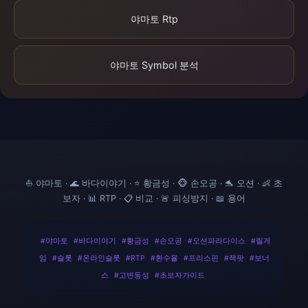
야마토 Rtp
야마토 Symbol 분석
⛵ 야마토 · 🌊 바다이야기 · ⭐ 황금성 · 🐵 손오공 · 🐬 오션 · 👶 초
보자 · 📊 RTP · 📋 비교 · 🚨 피싱방지 · 📖 용어
#야마토
#바다이야기
#황금성
#손오공
#오션파라다이스
#릴게
임
#슬롯
#온라인슬롯
#RTP
#환수율
#프리스핀
#잭팟
#보너
스
#고변동성
#초보자가이드