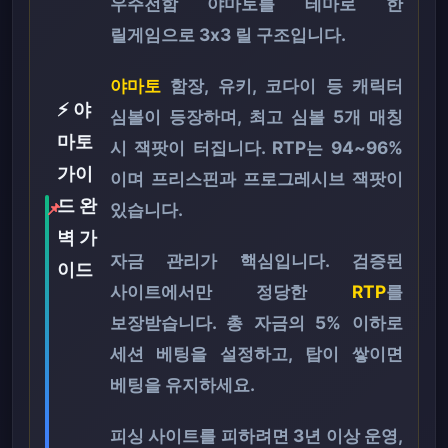
우주전함
야마토
를 테마로 한
릴게임으로 3x3 릴 구조입니다.
야마토
함장, 유키, 코다이 등 캐릭터
⚡ 야
심볼이 등장하며, 최고 심볼 5개 매칭
마토
시 잭팟이 터집니다. ​RTP는 94~96%
가이
이며 프리스핀과 프로그레시브 잭팟이
드 완
있습니다.
벽 가
자금 관리가 핵심입니다. 검증된
이드
사이트에서만 정당한
RTP
를
보장받습니다. ​​총 자금의 5% 이하로
세션 베팅을 설정하고, 탑이 쌓이면
베팅을 유지하세요.
피싱 사이트를 피하려면 3년 이상 운영,