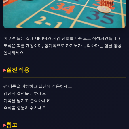
이 가이드는 실제 데이터와 게임 정보를 바탕으로 작성되었습니다. ​​
도박은 확률 게임이며, 장기적으로 카지노가 유리하다는 점을 항상
인지하세요.
실전 적용
✅ 이론을 이해하고 실전에 적용하세요
감정적 결정을 피하세요
기록을 남기고 분석하세요
휴식을 충분히 취하세요
참고