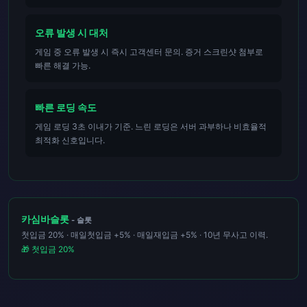
오류 발생 시 대처
게임 중 오류 발생 시 즉시 고객센터 문의. 증거 스크린샷 첨부로
빠른 해결 가능.
빠른 로딩 속도
게임 로딩 3초 이내가 기준. 느린 로딩은 서버 과부하나 비효율적
최적화 신호입니다.
카심바슬롯
- 슬롯
첫입금 20% · 매일첫입금 +5% · 매일재입금 +5% · 10년 무사고 이력.
🎁 첫입금 20%