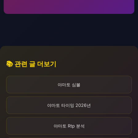
📚 관련 글 더보기
야마토 심볼
야마토 타이밍 2026년
야마토 Rtp 분석