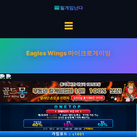
🎰 릴게임난다
☰
Eagles Wings 마이크로게이밍