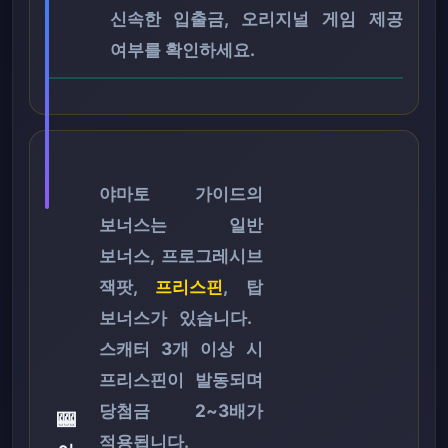
신속한 입출금, 오리지널 게임 제공
여부를 확인하세요.
야마토 가이드의
보너스는 일반
보너스, 프로그레시브
잭팟,
프리스핀
, 탑
보너스가 있습니다. ​
스캐터 3개 이상 시
프리스핀이 발동되며
당첨금 2~3배가
🎰
적용됩니다.