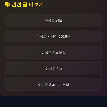
📚 관련 글 더보기
야마토 심볼
야마토 타이밍 2026년
야마토 Rtp 분석
야마토 Rtp
야마토 Symbol 분석