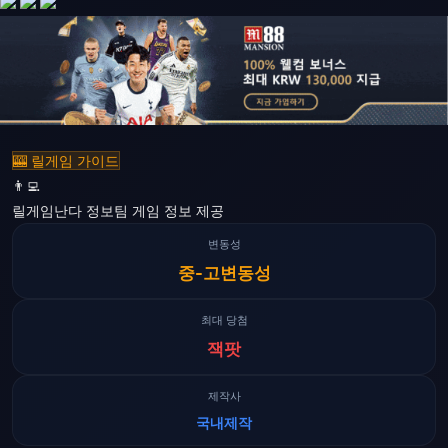
🎰 릴게임 가이드
👨‍💻
릴게임난다 정보팀
게임 정보 제공
변동성
중-고변동성
최대 당첨
잭팟
제작사
국내제작