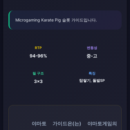
Microgaming Karate Pig 슬롯 가이드입니다.
RTP
변동성
94-96%
중-고
릴 구조
특징
탑쌓기, 돌발SP
3x3
야마토 가이드은(는) 야마토게임의