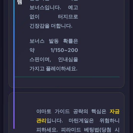
템
보너스입니다. ​​예고
없이 터지므로
긴장감을 더합니다.
보너스 발동 확률은
약 1/150~200
스핀이며, 인내심을
가지고 플레이하세요.
야마토 가이드 공략의 핵심은
자금
관리
입니다. ​마틴게일은 위험하니
피하세요. ​​피라미드 베팅법(당첨 시