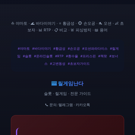
⛵ 야마토 · 🌊 바다이야기 · ⭐ 황금성 · 🐵 손오공 · 🐬 오션 · 👶 초
보자 · 📊 RTP · 📋 비교 · 🚨 피싱방지 · 📖 용어
#야마토
#바다이야기
#황금성
#손오공
#오션파라다이스
#릴게
임
#슬롯
#온라인슬롯
#RTP
#환수율
#프리스핀
#잭팟
#보너
스
#고변동성
#초보자가이드
🎰 릴게임난다
슬롯 · 릴게임 · 전문 가이드
📞 문의: 텔레그램 · 카카오톡