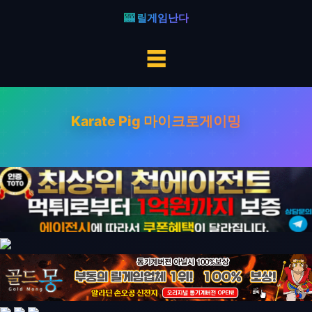
🎰 릴게임난다
☰
Karate Pig 마이크로게이밍