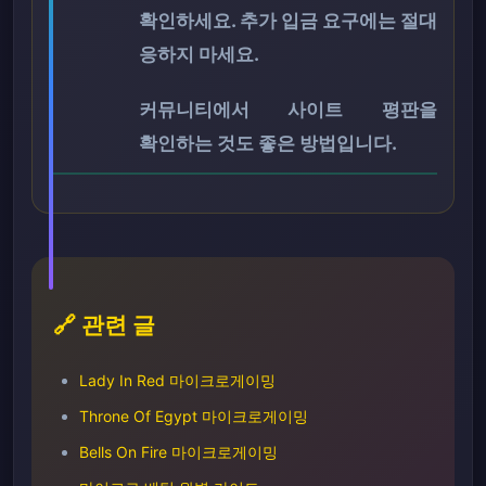
확인하세요. ​​추가 입금 요구에는 절대
응하지 마세요.
커뮤니티에서 사이트 평판을
확인하는 것도 좋은 방법입니다.
🔗 관련 글
Lady In Red 마이크로게이밍
Throne Of Egypt 마이크로게이밍
Bells On Fire 마이크로게이밍