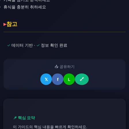
휴식을 충분히 취하세요
참고
✓
데이터 기반 ·
✓
정보 확인 완료
📤 공유하기
𝕏
f
L
🔗
📌 핵심 요약
이 가이드의 핵심 내용을 빠르게 확인하세요.