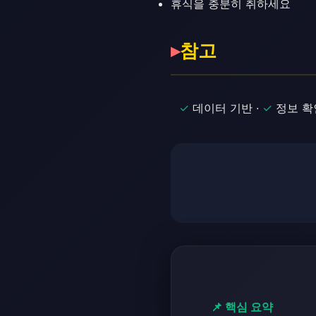
휴식을 충분히 취하세요
참고
✓
데이터 기반 ·
✓
정보 확
📌 핵심 요약