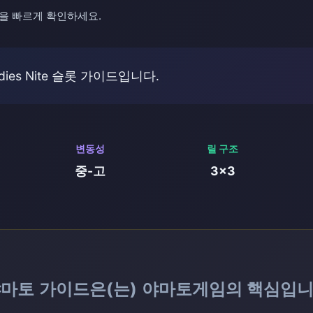
을 빠르게 확인하세요.
Ladies Nite 슬롯 가이드입니다.
변동성
릴 구조
중-고
3x3
마토 가이드은(는) 야마토게임의 핵심입니