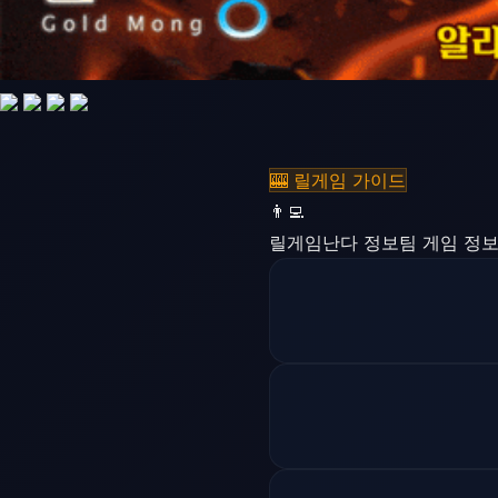
🎰 릴게임 가이드
👨‍💻
릴게임난다 정보팀
게임 정보