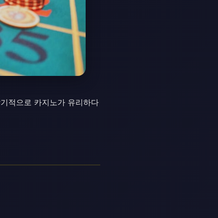
 장기적으로 카지노가 유리하다