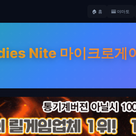
🏠 홈
🎰 야마토
dies Nite 마이크로