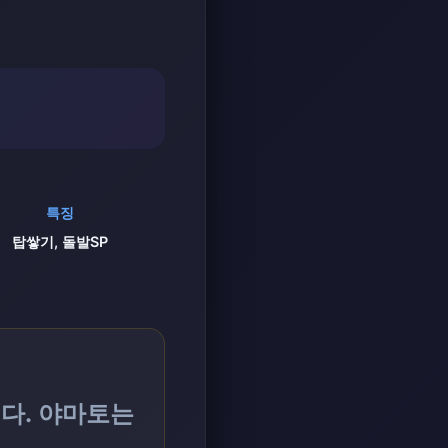
특징
탑쌓기, 돌발SP
다. 야마토는