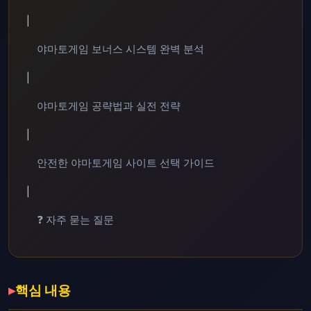
|
야마토게임 보너스 시스템 완벽 분석
|
야마토게임 공략법과 실전 전략
|
안전한 야마토게임 사이트 선택 가이드
|
❓ 자주 묻는 질문
핵심 내용