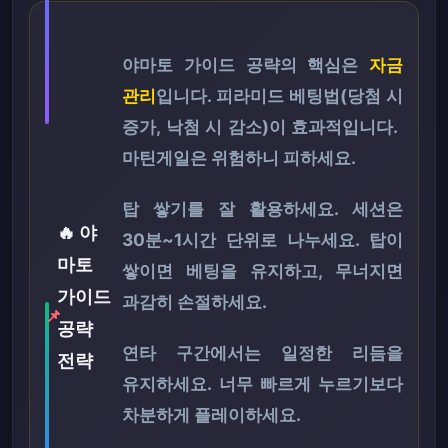
야마토 가이드 공략의 핵심은
자금
관리
입니다. ​​피라미드 베팅법(당첨 시
증가, 낙첨 시 감소)이 효과적입니다. ​​
마틴게일은 위험하니 피하세요.
탑 쌓기를 잘 활용하세요. 세션은
🔥 야
30분~1시간 단위로 나누세요. 탑이
마토
쌓이면 베팅을 유지하고, 무너지면
가이드
과감히 손절하세요.
공략
연타 구간에서는 일정한 리듬을
전략
유지하세요. ​너무 빠르게 누르기보다
차분하게 플레이하세요.