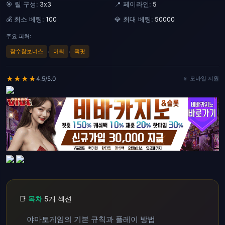
🎯 릴 구성:
3x3
📍 페이라인:
5
💰 최소 베팅:
100
💎 최대 베팅:
50000
주요 피처:
·
·
잠수함보너스
어뢰
잭팟
★★★★
4.5/5.0
📱 모바일 지원
📑
목차
5개 섹션
야마토게임의 기본 규칙과 플레이 방법