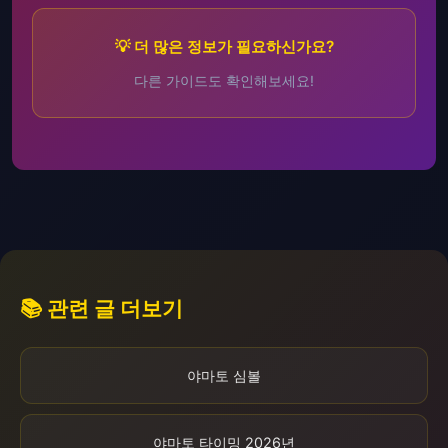
💡 더 많은 정보가 필요하신가요?
다른 가이드도 확인해보세요!
📚 관련 글 더보기
야마토 심볼
야마토 타이밍 2026년