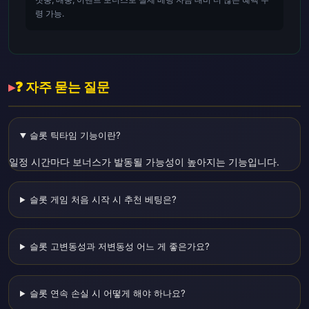
령 가능.
❓ 자주 묻는 질문
슬롯 틱타임 기능이란?
일정 시간마다 보너스가 발동될 가능성이 높아지는 기능입니다.
슬롯 게임 처음 시작 시 추천 베팅은?
슬롯 고변동성과 저변동성 어느 게 좋은가요?
슬롯 연속 손실 시 어떻게 해야 하나요?