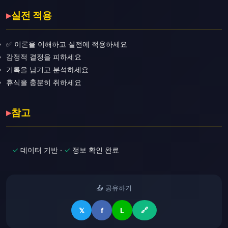
실전 적용
✅ 이론을 이해하고 실전에 적용하세요
감정적 결정을 피하세요
기록을 남기고 분석하세요
휴식을 충분히 취하세요
참고
✓
데이터 기반 ·
✓
정보 확인 완료
📤 공유하기
𝕏
f
L
🔗