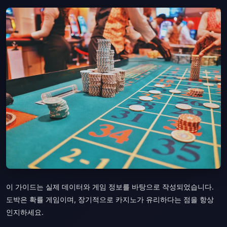
이 가이드는 실제 데이터와 게임 정보를 바탕으로 작성되었습니다. ​​
도박은 확률 게임이며, 장기적으로 카지노가 유리하다는 점을 항상
인지하세요.