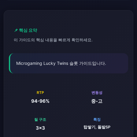
📌 핵심 요약
이 가이드의 핵심 내용을 빠르게 확인하세요.
Microgaming Lucky Twins 슬롯 가이드입니다.
RTP
변동성
94-96%
중-고
릴 구조
특징
탑쌓기, 돌발SP
3x3