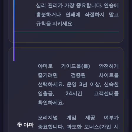
심리 관리가 가장 중요합니다. ​​연승에
흥분하거나 연패에 좌절하지 말고
규칙을 지키세요.
야마토 가이드을(를) 안전하게
즐기려면 검증된 사이트를
선택하세요. 운영 3년 이상, 신속한
입출금, 24시간 고객센터를
확인하세요.
오리지널 게임 제공 여부가
🎯 야마
중요합니다. ​​과도한 보너스(가입 시