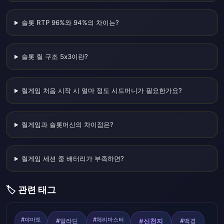
슬롯 RTP 96%와 94%의 차이는?
슬롯 릴 구조 5x3이란?
릴게임 처음 시작 시 얼마 정도 시드머니가 필요한가요?
릴게임과 슬롯머신의 차이점은?
릴게임 세션 중 배터리가 부족하면?
🏷️ 관련 태그
#야마토
#체리마스터
#알라딘
#신천지
#백경