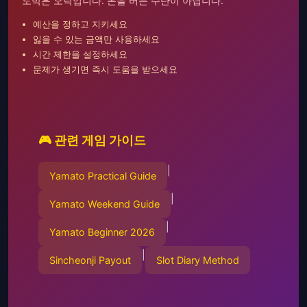
도박은 오락입니다. ​돈을 버는 수단이 아닙니다.
예산을 정하고 지키세요
잃을 수 있는 금액만 사용하세요
시간 제한을 설정하세요
문제가 생기면 즉시 도움을 받으세요
🎮 관련 게임 가이드
|
Yamato Practical Guide
|
Yamato Weekend Guide
|
Yamato Beginner 2026
|
Sincheonji Payout
Slot Diary Method