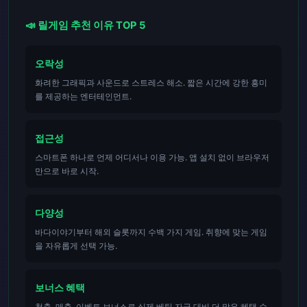
📣 릴게임 추천 이유 TOP 5
오락성
화려한 그래픽과 사운드로 스트레스 해소. 짧은 시간에 강한 흥미
를 제공하는 엔터테인먼트.
접근성
스마트폰 하나로 언제 어디서나 이용 가능. 앱 설치 없이 브라우저
만으로 바로 시작.
다양성
바다이야기부터 해외 슬롯까지 수백 가지 게임. 취향에 맞는 게임
을 자유롭게 선택 가능.
보너스 혜택
첫충, 매충, 이벤트 보너스로 실제 베팅 자금 대비 더 많은 혜택 수