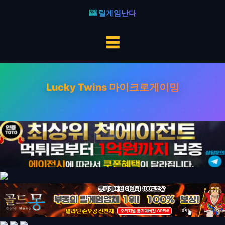
🎰 릴게임난다
☰
Lucky Twins 마이크로게이밍