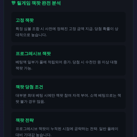
🎊 릴게임 잭팟 완전 분석
고정 잭팟
특정 심볼 조합 시 사전에 정해진 고정 금액 지급. 당첨 확률이 상
대적으로 높습니다.
프로그레시브 잭팟
베팅액 일부가 풀에 적립되어 증가. 당첨 시 수천만 원 이상 대형
잭팟 가능.
잭팟 당첨 조건
대부분 최대 베팅 시에만 잭팟 참여 자격 부여. 소액 베팅으로는 잭
팟 불가 경우 많음.
잭팟 전략
프로그레시브 잭팟이 누적된 시점에 공략하는 전략. 일반 플레이
대비 기대값 높습니다.