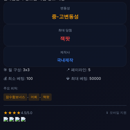
변동성
중-고변동성
최대 당첨
잭팟
제작사
국내제작
🎯 릴 구성:
3x3
📍 페이라인:
5
💰 최소 베팅:
100
💎 최대 베팅:
50000
주요 피처:
·
·
잠수함보너스
어뢰
잭팟
★★★★
4.5/5.0
📱 모바일 지원