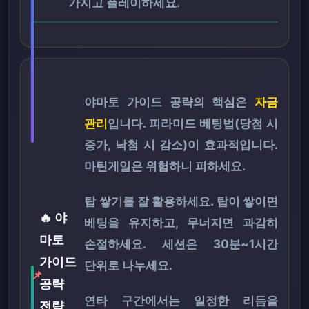
가지고 플레이하세요.
야마토 가이드 공략의 핵심은
자금
관리
입니다. ​피라미드 베팅법(당첨 시
증가, 낙첨 시 감소)이 효과적입니다.
마틴게일은 위험하니 피하세요.
탑 쌓기를 잘 활용하세요. ​​탑이 쌓이면
🔥 야
베팅을 유지하고, 무너지면 과감히
마토
손절하세요. ​세션은 30분~1시간
가이드
단위로 나누세요.
공략
연타 구간에서는 일정한 리듬을
전략