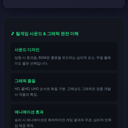
🎵 릴게임 사운드 & 그래픽 완전 이해
사운드 디자인
당첨 시 효과음, BGM은 흥분을 유도하는 심리적 요소. 무음 플레
이도 좋은 선택입니다.
그래픽 품질
HD, 풀HD, UHD 순서로 화질 구분. 고해상도 그래픽은 정품 개발
사 작품의 특징.
애니메이션 효과
승리 시 애니메이션은 화려하지만 게임 결과와 무관. 심리적 만족
감 제공 목적.