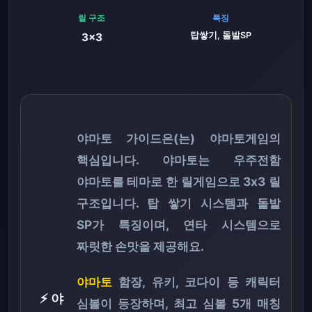
릴 구조
특징
탑쌓기, 돌발SP
3x3
야마토 가이드은(는) 야마토게임의
핵심입니다. 야마토는 우주전함
야마토
를 테마로 한 릴게임으로 3x3 릴
구조입니다. 탑 쌓기 시스템과 돌발
SP가 특징이며, 연타 시스템으로
짜릿한 손맛을 제공해요.
야마토
함장, 유키, 코다이 등 캐릭터
⚡ 야
심볼이 등장하며, 최고 심볼 5개 매칭