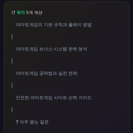
📑
목차
5개 섹션
야마토게임의 기본 규칙과 플레이 방법
|
야마토게임 보너스 시스템 완벽 분석
|
야마토게임 공략법과 실전 전략
|
안전한 야마토게임 사이트 선택 가이드
|
❓ 자주 묻는 질문