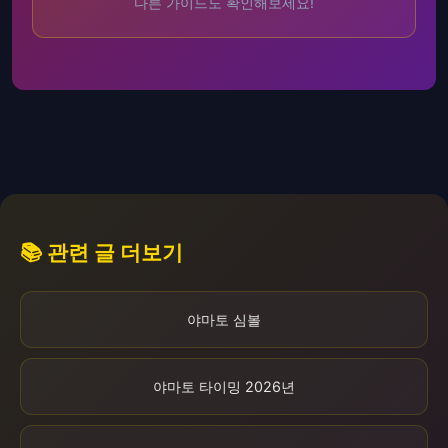
다른 가이드도 확인해보세요!
📚 관련 글 더보기
야마토 심볼
야마토 타이밍 2026년