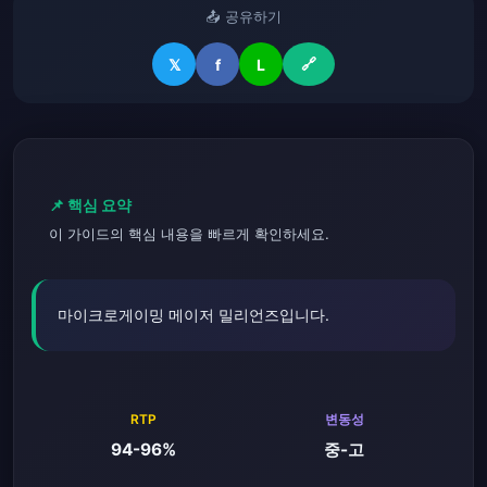
📤 공유하기
𝕏
f
L
🔗
📌 핵심 요약
이 가이드의 핵심 내용을 빠르게 확인하세요.
마이크로게이밍 메이저 밀리언즈입니다.
RTP
변동성
94-96%
중-고