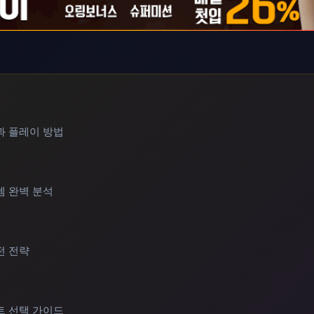
과 플레이 방법
 완벽 분석
전 전략
트 선택 가이드