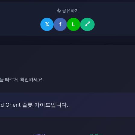
📤 공유하기
𝕏
f
L
🔗
을 빠르게 확인하세요.
Wild Orient 슬롯 가이드입니다.