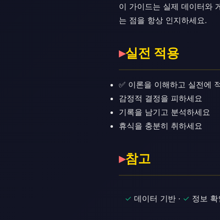
이 가이드는 실제 데이터와 
는 점을 항상 인지하세요.
실전 적용
✅ 이론을 이해하고 실전에 
감정적 결정을 피하세요
기록을 남기고 분석하세요
휴식을 충분히 취하세요
참고
✓
데이터 기반 ·
✓
정보 확