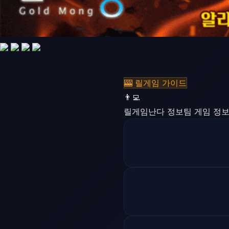
🎰 릴게임 가이드
👨‍💻
릴게임난다 정보팀
게임 정보