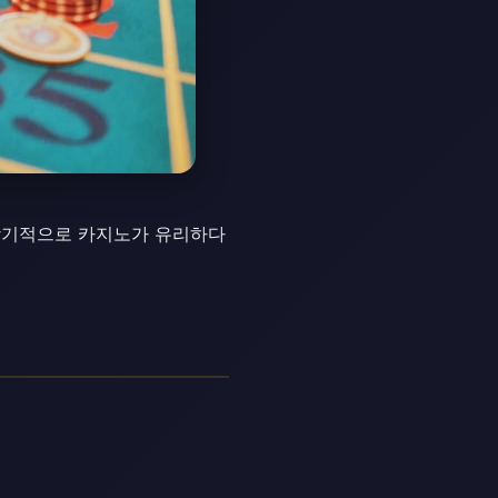
 장기적으로 카지노가 유리하다