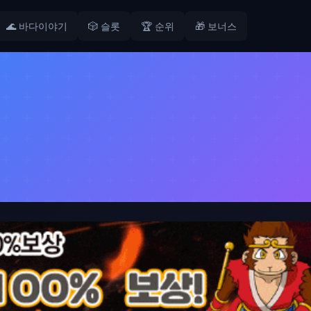
🌊 바다이야기
🎲 슬롯
🏆 순위
🎁 보너스