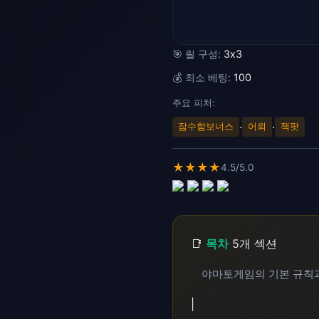
🎯 릴 구성:
3x3
💰 최소 베팅:
100
주요 피처:
·
·
잠수함보너스
어뢰
잭팟
★★★★
4.5/5.0
📑
목차
5개 섹션
야마토게임의 기본 규칙
|