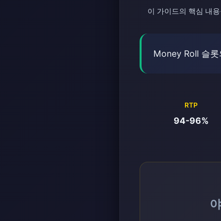
이 가이드의 핵심 내용
Money Roll
RTP
94-96%
야