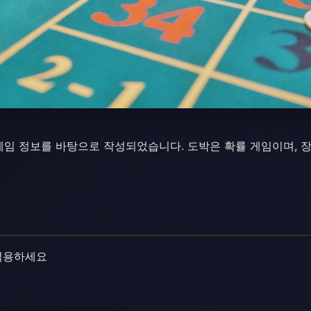
게임 정보를 바탕으로 작성되었습니다. 도박은 확률 게임이며,
적용하세요