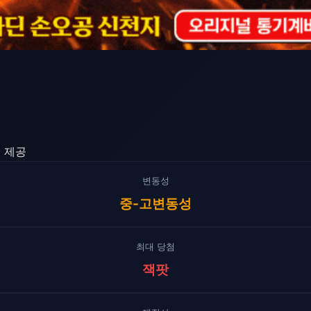
 제공
변동성
중-고변동성
최대 당첨
잭팟