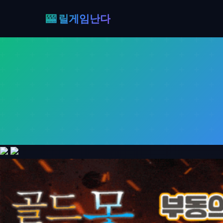
🎰 릴게임난다