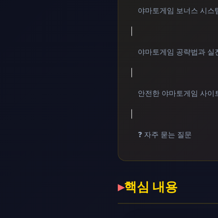
야마토게임 보너스 시스템
|
야마토게임 공략법과 실
|
안전한 야마토게임 사이
|
❓ 자주 묻는 질문
핵심 내용