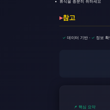
휴식을 충분히 취하세요
참고
✓
데이터 기반 ·
✓
정보 확
📌 핵심 요약