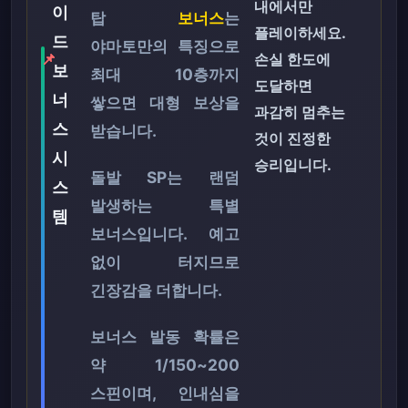
내에서만
이
탑
보너스
는
플레이하세요. ​​
드
야마토만의 특징으로
손실 한도에
보
최대 10층까지
도달하면
너
쌓으면 대형 보상을
과감히 멈추는
스
받습니다.
것이 진정한
시
승리입니다.
돌발 SP는 랜덤
스
발생하는 특별
템
보너스입니다. ​예고
없이 터지므로
긴장감을 더합니다.
보너스 발동 확률은
약 1/150~200
스핀이며, 인내심을