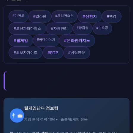
#야마토
#체리마스터
#알라딘
#신천지
#백경
#황금성
#손오공
#오션파라다이스
#자금관리
#바다이야기
#릴게임
#온라인카지노
#초보자가이드
#RTP
#베팅전략
릴게임난다 정보팀
👨‍💼
게임 분석 경력 10년+ · 슬롯/릴게임 전문