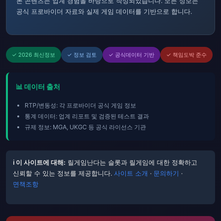
본 콘텐츠는 업계 경험을 바탕으로 작성되었습니다. ​​모든 정보는
공식 프로바이더 자료와 실제 게임 데이터를 기반으로 합니다.
✓ 2026 최신정보
✓ 정보 검토
✓ 공식데이터 기반
✓ 책임도박 준수
📊 데이터 출처
RTP/변동성: 각 프로바이더 공식 게임 정보
통계 데이터: 업계 리포트 및 검증된 테스트 결과
규제 정보: MGA, UKGC 등 공식 라이선스 기관
ℹ️ 이 사이트에 대해:
릴게임난다는 슬롯과 릴게임에 대한 정확하고
신뢰할 수 있는 정보를 제공합니다.
사이트 소개
·
문의하기
·
면책조항