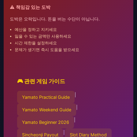
⚠️ 책임감 있는 도박
도박은 오락입니다. 돈을 버는 수단이 아닙니다.
예산을 정하고 지키세요
잃을 수 있는 금액만 사용하세요
시간 제한을 설정하세요
문제가 생기면 즉시 도움을 받으세요
🎮 관련 게임 가이드
|
Yamato Practical Guide
|
Yamato Weekend Guide
|
Yamato Beginner 2026
|
Sincheonji Payout
Slot Diary Method