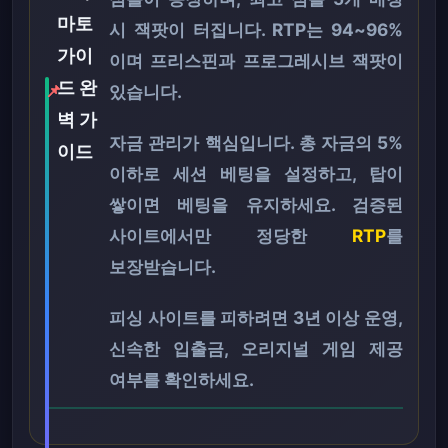
마토
시 잭팟이 터집니다. ​​RTP는 94~96%
가이
이며 프리스핀과 프로그레시브 잭팟이
드 완
있습니다.
벽 가
자금 관리가 핵심입니다. ​​총 자금의 5%
이드
이하로 세션 베팅을 설정하고, 탑이
쌓이면 베팅을 유지하세요. ​검증된
사이트에서만 정당한
RTP
를
보장받습니다.
피싱 사이트를 피하려면 3년 이상 운영,
신속한 입출금, 오리지널 게임 제공
여부를 확인하세요.