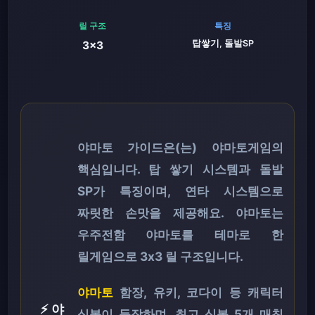
릴 구조
특징
탑쌓기, 돌발SP
3x3
야마토 가이드은(는) 야마토게임의
핵심입니다. 탑 쌓기 시스템과 돌발
SP가 특징이며, 연타 시스템으로
짜릿한 손맛을 제공해요. 야마토는
우주전함
야마토
를 테마로 한
릴게임으로 3x3 릴 구조입니다.
야마토
함장, 유키, 코다이 등 캐릭터
⚡ 야
심볼이 등장하며, 최고 심볼 5개 매칭