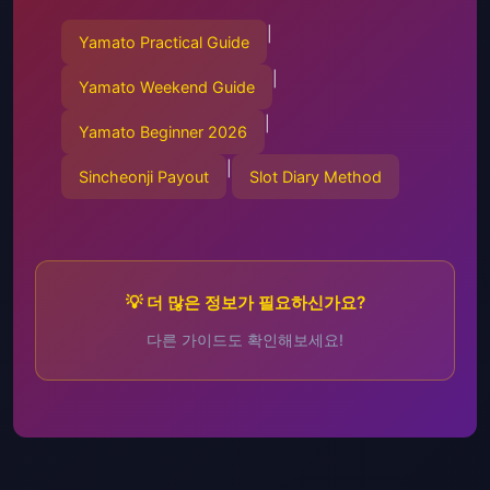
|
Yamato Practical Guide
|
Yamato Weekend Guide
|
Yamato Beginner 2026
|
Sincheonji Payout
Slot Diary Method
💡 더 많은 정보가 필요하신가요?
다른 가이드도 확인해보세요!