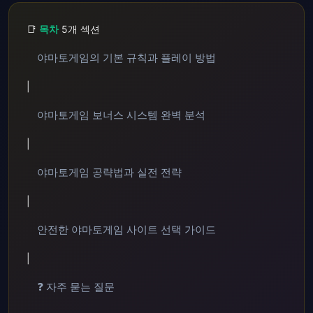
📑
목차
5개 섹션
야마토게임의 기본 규칙과 플레이 방법
|
야마토게임 보너스 시스템 완벽 분석
|
야마토게임 공략법과 실전 전략
|
안전한 야마토게임 사이트 선택 가이드
|
❓ 자주 묻는 질문