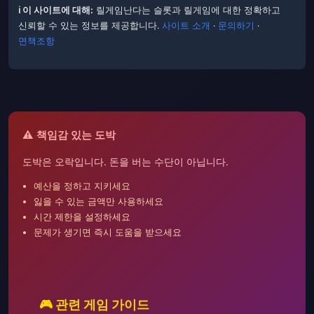
ℹ️ 이 사이트에 대해:
릴게임난다는 슬롯과 릴게임에 대한 정확하고
신뢰할 수 있는 정보를 제공합니다. ​​
사이트 소개
·
문의하기
·
면책조항
⚠️ 책임감 있는 도박
도박은 오락입니다. ​​돈을 버는 수단이 아닙니다.
예산을 정하고 지키세요
잃을 수 있는 금액만 사용하세요
시간 제한을 설정하세요
문제가 생기면 즉시 도움을 받으세요
🎮 관련 게임 가이드