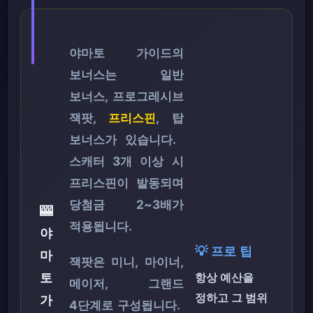
야마토 가이드의
보너스는 일반
보너스, 프로그레시브
잭팟,
프리스핀
, 탑
보너스가 있습니다. ​
스캐터 3개 이상 시
프리스핀이 발동되며
당첨금 2~3배가
🎰
적용됩니다.
야
💡 프로 팁
마
잭팟은 미니, 마이너,
토
항상 예산을
메이저, 그랜드
정하고 그 범위
가
4단계로 구성됩니다. ​​