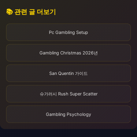
📚 관련 글 더보기
Pc Gambling Setup
Gambling Christmas 2026년
San Quentin 가이드
슈가러시 Rush Super Scatter
Gambling Psychology