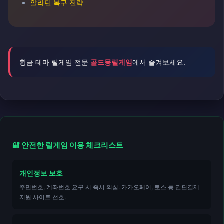
알라딘 복구 전략
황금 테마 릴게임 전문
골드몽릴게임
에서 즐겨보세요.
🔐 안전한 릴게임 이용 체크리스트
개인정보 보호
주민번호, 계좌번호 요구 시 즉시 의심. 카카오페이, 토스 등 간편결제
지원 사이트 선호.