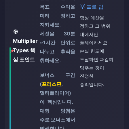
💡 프로 팁
목표 수익을
미리 정하고
항상 예산을
지키세요.
정하고 그 범위
🎯
세션을 30분
내에서만
Multiplier
~1시간 단위로
플레이하세요. ​​
Types 핵
손실 한도에
나누고 휴식을
심 포인트
도달하면 과감히
취하세요.
멈추는 것이
보너스 구간
진정한
(
프리스핀
,
승리입니다.
멀티플라이어)
이 핵심입니다. ​
대형 당첨은
주로 보너스에서
발생합니다.