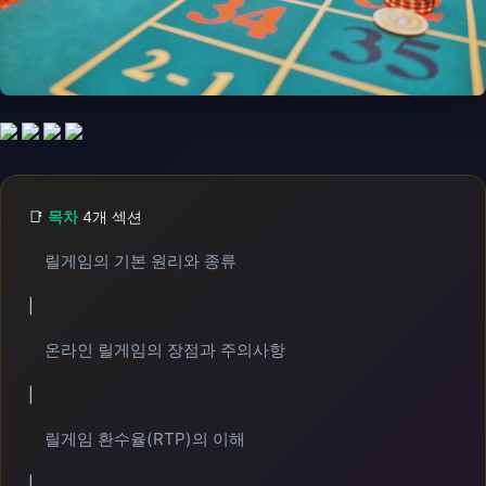
📑
목차
4개 섹션
릴게임의 기본 원리와 종류
|
온라인 릴게임의 장점과 주의사항
|
릴게임 환수율(RTP)의 이해
|