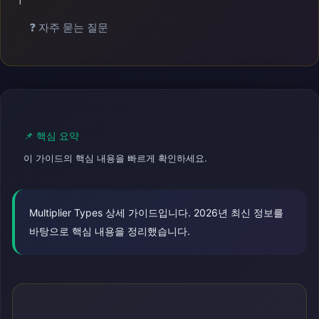
❓ 자주 묻는 질문
📌 핵심 요약
이 가이드의 핵심 내용을 빠르게 확인하세요.
Multiplier Types 상세 가이드입니다. ​2026년 최신 정보를
바탕으로 핵심 내용을 정리했습니다.