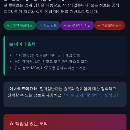
본 콘텐츠는 업계 경험을 바탕으로 작성되었습니다. ​​모든 정보는 공식
프로바이더 자료와 실제 게임 데이터를 기반으로 합니다.
✓ 2026 최신정보
✓ 정보 검토
✓ 공식데이터 기반
✓ 책임도박 준수
📊 데이터 출처
RTP/변동성: 각 프로바이더 공식 게임 정보
통계 데이터: 업계 리포트 및 검증된 테스트 결과
규제 정보: MGA, UKGC 등 공식 라이선스 기관
ℹ️ 이 사이트에 대해:
릴게임난다는 슬롯과 릴게임에 대한 정확하고
신뢰할 수 있는 정보를 제공해요. ​
사이트 소개
·
문의하기
·
면책조항
⚠️ 책임감 있는 도박