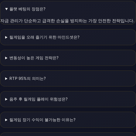
플랫 베팅의 장점은?
자금 관리가 단순하고 급격한 손실을 방지하는 가장 안전한 전략입니다.
릴게임을 오래 즐기기 위한 마인드셋은?
변동성이 높은 게임 전략은?
RTP 95%의 의미는?
음주 후 릴게임 플레이 위험성은?
릴게임 장기 수익이 불가능한 이유는?