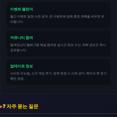
이벤트 캘린더
월간 이벤트 일정 사전 공개. 큰 이벤트에 맞춰 충전 계획을 세우면 유
리합니다.
커뮤니티 참여
릴게임난다 텔레그램 채널 참여로 실시간 정보 수신. 먹튀 경보도 즉시
공유됩니다.
업데이트 정보
사이트 리뉴얼, 신규 게임 추가, 정책 변경 시 사전 공지. 북마크 후 정기
확인 권장.
❓ 자주 묻는 질문