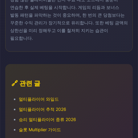
연습한 후 실제 베팅을 시작합니다. ​​게임의 리듬과 보너스
발동 패턴을 파악하는 것이 중요하며, 한 번의 큰 당첨보다는
꾸준한 수익 관리가 장기적으로 유리합니다. ​​또한 베팅 금액의
상한선을 미리 정해두고 이를 철저히 지키는 습관이
필요합니다.
🔗 관련 글
멀티플라이어 와일드
멀티플라이어 추적 2026
승리 멀티플라이어 종류 2026
슬롯 Multiplier 가이드